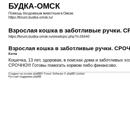
БУДКА-ОМСК
Помощь бездомным животным в Омске
https://forum.budka-omsk.ru/
Взрослая кошка в заботливые ручки. С
https://forum.budka-omsk.ru/viewtopic.php?t=28440
Взрослая кошка в заботливые ручки. СРОЧ
Кэтти
Кошечка, 13 лет, здоровая, в поисках дома и заботливых х
СРОЧНО!!! Готовы помогать кормом либо финансово.
Создано на основе
phpBB
® Forum Software © phpBB Limited
Русская поддержка phpBB