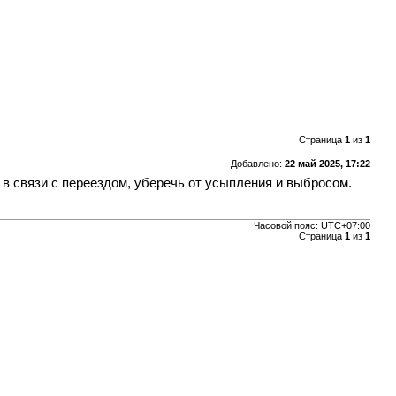
Страница
1
из
1
Добавлено:
22 май 2025, 17:22
я в связи с переездом, уберечь от усыпления и выбросом.
Часовой пояс:
UTC+07:00
Страница
1
из
1