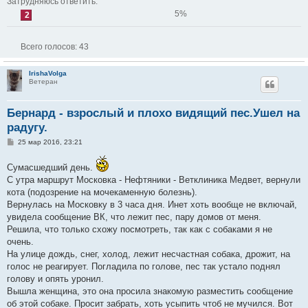
Затрудняюсь ответить.
5%
2
Всего голосов:
43
IrishaVolga
Ветеран
Бернард - взрослый и плохо видящий пес.Ушел на
радугу.
С
25 мар 2016, 23:21
о
о
Сумасшедший день.
б
щ
С утра маршрут Московка - Нефтяники - Ветклиника Медвет, вернули
е
кота (подозрение на мочекаменную болезнь).
н
и
Вернулась на Московку в 3 часа дня. Инет хоть вообще не включай,
е
увидела сообщение ВК, что лежит пес, пару домов от меня.
Решила, что только схожу посмотреть, так как с собаками я не
очень.
На улице дождь, снег, холод, лежит несчастная собака, дрожит, на
голос не реагирует. Погладила по голове, пес так устало поднял
голову и опять уронил.
Вышла женщина, это она просила знакомую разместить сообщение
об этой собаке. Просит забрать, хоть усыпить чтоб не мучился. Вот