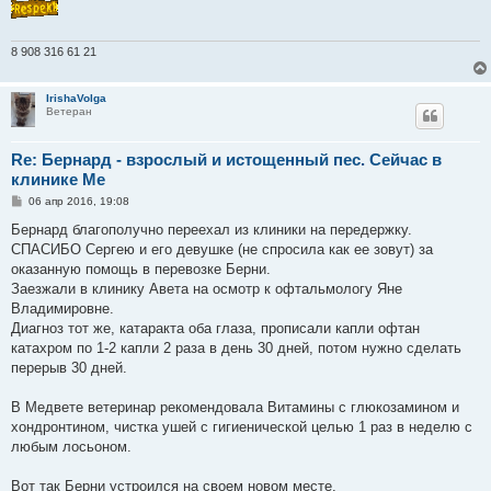
е
8 908 316 61 21
IrishaVolga
Ветеран
Re: Бернард - взрослый и истощенный пес. Сейчас в
клинике Ме
С
06 апр 2016, 19:08
о
о
Бернард благополучно переехал из клиники на передержку.
б
СПАСИБО Сергею и его девушке (не спросила как ее зовут) за
щ
е
оказанную помощь в перевозке Берни.
н
Заезжали в клинику Авета на осмотр к офтальмологу Яне
и
е
Владимировне.
Диагноз тот же, катаракта оба глаза, прописали капли офтан
катахром по 1-2 капли 2 раза в день 30 дней, потом нужно сделать
перерыв 30 дней.
В Медвете ветеринар рекомендовала Витамины с глюкозамином и
хондронтином, чистка ушей с гигиенической целью 1 раз в неделю с
любым лосьоном.
Вот так Берни устроился на своем новом месте.