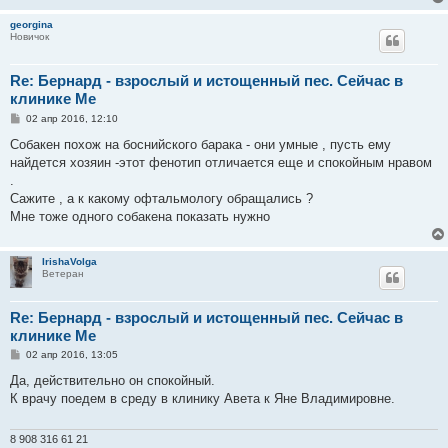
georgina
Новичок
Re: Бернард - взрослый и истощенный пес. Сейчас в
клинике Ме
С
02 апр 2016, 12:10
о
о
Собакен похож на боснийского барака - они умные , пусть ему
б
найдется хозяин -этот фенотип отличается еще и спокойным нравом
щ
е
.
н
Сажите , а к какому офтальмологу обращались ?
и
е
Мне тоже одного собакена показать нужно
IrishaVolga
Ветеран
Re: Бернард - взрослый и истощенный пес. Сейчас в
клинике Ме
С
02 апр 2016, 13:05
о
о
Да, действительно он спокойный.
б
К врачу поедем в среду в клинику Авета к Яне Владимировне.
щ
е
н
и
8 908 316 61 21