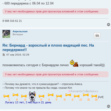
- 600 передержка с 06.04 по 12.04
У вас нет необходимых прав для просмотра вложений в этом сообщении.
8 908 316 61 21
Апрельская
Ветеран
Re: Бернард - взрослый и плохо видящий пес. На
передержке!!
С
07 апр 2016, 02:29
о
о
б
познакомилась сегодня с Бернардом лично
хороший такой)))
щ
е
н
У вас нет необходимых прав для просмотра вложений в этом сообщении.
и
е
– Почему вы думаете, что я сумасшедшая? – спросила Алиса.
– Потому что иначе ты не пришла бы сюда.-сказал Кот.
[/url]