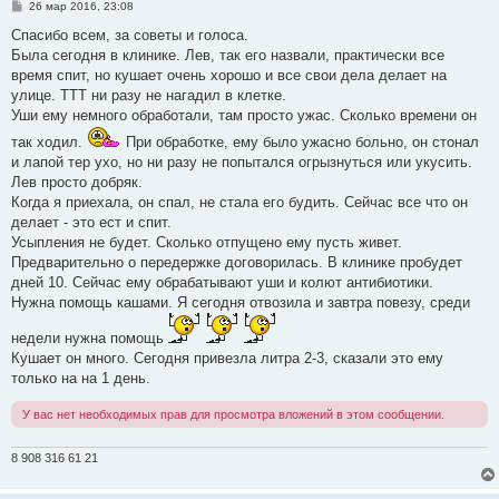
С
26 мар 2016, 23:08
о
о
Спасибо всем, за советы и голоса.
б
Была сегодня в клинике. Лев, так его назвали, практически все
щ
е
время спит, но кушает очень хорошо и все свои дела делает на
н
улице. ТТТ ни разу не нагадил в клетке.
и
е
Уши ему немного обработали, там просто ужас. Сколько времени он
так ходил.
При обработке, ему было ужасно больно, он стонал
и лапой тер ухо, но ни разу не попытался огрызнуться или укусить.
Лев просто добряк.
Когда я приехала, он спал, не стала его будить. Сейчас все что он
делает - это ест и спит.
Усыпления не будет. Сколько отпущено ему пусть живет.
Предварительно о передержке договорилась. В клинике пробудет
дней 10. Сейчас ему обрабатывают уши и колют антибиотики.
Нужна помощь кашами. Я сегодня отвозила и завтра повезу, среди
недели нужна помощь
Кушает он много. Сегодня привезла литра 2-3, сказали это ему
только на на 1 день.
У вас нет необходимых прав для просмотра вложений в этом сообщении.
8 908 316 61 21