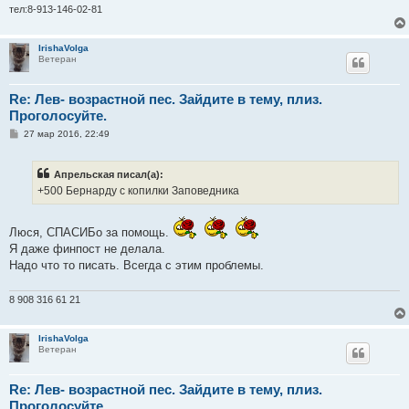
тел:8-913-146-02-81
IrishaVolga
Ветеран
Re: Лев- возрастной пес. Зайдите в тему, плиз.
Проголосуйте.
С
27 мар 2016, 22:49
о
о
б
Апрельская писал(а):
щ
е
+500 Бернарду с копилки Заповедника
н
и
е
Люся, СПАСИБо за помощь.
Я даже финпост не делала.
Надо что то писать. Всегда с этим проблемы.
8 908 316 61 21
IrishaVolga
Ветеран
Re: Лев- возрастной пес. Зайдите в тему, плиз.
Проголосуйте.