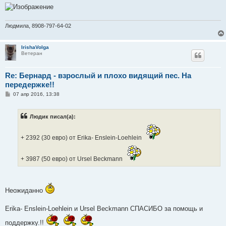
Людмила, 8908-797-64-02
IrishaVolga
Ветеран
Re: Бернард - взрослый и плохо видящий пес. На
передержке!!
С
07 апр 2016, 13:38
о
о
б
Людик писал(а):
щ
е
н
и
+ 2392 (30 евро) от Erika- Enslein-Loehlein
е
+ 3987 (50 евро) от Ursel Beckmann
Неожиданно
Erika- Enslein-Loehlein и Ursel Beckmann СПАСИБО за помощь и
поддержку.!!