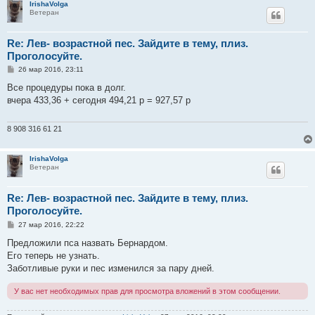
IrishaVolga
Ветеран
Re: Лев- возрастной пес. Зайдите в тему, плиз.
Проголосуйте.
С
26 мар 2016, 23:11
о
о
Все процедуры пока в долг.
б
вчера 433,36 + сегодня 494,21 р = 927,57 р
щ
е
н
и
8 908 316 61 21
е
IrishaVolga
Ветеран
Re: Лев- возрастной пес. Зайдите в тему, плиз.
Проголосуйте.
С
27 мар 2016, 22:22
о
о
Предложили пса назвать Бернардом.
б
Его теперь не узнать.
щ
е
Заботливые руки и пес изменился за пару дней.
н
и
У вас нет необходимых прав для просмотра вложений в этом сообщении.
е