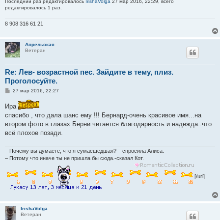
Последний раз редактировалось
IrishaVolga
27 мар 2016, 22:29, всего
редактировалось 1 раз.
8 908 316 61 21
Апрельская
Ветеран
Re: Лев- возрастной пес. Зайдите в тему, плиз.
Проголосуйте.
С
27 мар 2016, 22:27
о
о
Ира
б
щ
спасибо , что дала шанс ему !!! Бернард-очень красивое имя...на
е
втором фото в глазах Берни читается благодарность и надежда..что
н
и
всё плохое позади.
е
– Почему вы думаете, что я сумасшедшая? – спросила Алиса.
– Потому что иначе ты не пришла бы сюда.-сказал Кот.
[/url]
IrishaVolga
Ветеран