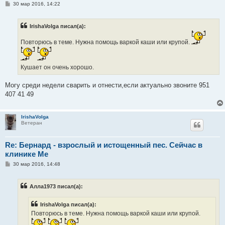
С
30 мар 2016, 14:22
о
о
б
IrishaVolga писал(а):
щ
е
н
Повторюсь в теме. Нужна помощь варкой каши или крупой.
и
е
Кушает он очень хорошо.
Могу среди недели сварить и отнести,если актуально звоните 951
407 41 49
IrishaVolga
Ветеран
Re: Бернард - взрослый и истощенный пес. Сейчас в
клинике Ме
С
30 мар 2016, 14:48
о
о
б
Алла1973 писал(а):
щ
е
н
IrishaVolga писал(а):
и
е
Повторюсь в теме. Нужна помощь варкой каши или крупой.