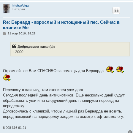
и
IrishaVolga
е
Ветеран
Re: Бернард - взрослый и истощенный пес. Сейчас в
клинике Ме
С
31 мар 2016, 18:28
о
о
б
Добродомов писал(а):
щ
е
+ 2000
н
и
е
Огромнейшее Вам СПАСИБО за помощь для Бернарда.
Перевожу в клинику, там скопился уже долг.
Сегодня последний день антибиотиков. Еще несколько дней будут
обрабатывать уши и на следующий день планируем переезд на
передержку.
Договорилась с клиникой, чтобы лишний раз Бернарда не возить,
перед поездкой на передержку заедем на осмотр к офтальмологу.
8 908 316 61 21