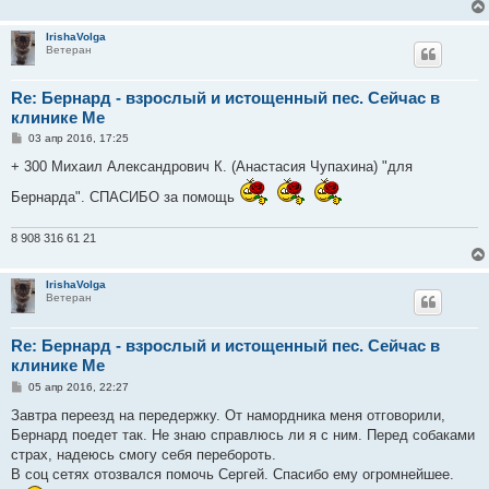
е
IrishaVolga
Ветеран
Re: Бернард - взрослый и истощенный пес. Сейчас в
клинике Ме
С
03 апр 2016, 17:25
о
о
+ 300 Михаил Александрович К. (Анастасия Чупахина) "для
б
щ
Бернарда". СПАСИБО за помощь
е
н
и
8 908 316 61 21
е
IrishaVolga
Ветеран
Re: Бернард - взрослый и истощенный пес. Сейчас в
клинике Ме
С
05 апр 2016, 22:27
о
о
Завтра переезд на передержку. От намордника меня отговорили,
б
Бернард поедет так. Не знаю справлюсь ли я с ним. Перед собаками
щ
е
страх, надеюсь смогу себя перебороть.
н
В соц сетях отозвался помочь Сергей. Спасибо ему огромнейшее.
и