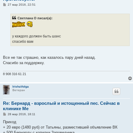
С
27 мар 2016, 22:51
о
о
б
Светлана О писал(а):
щ
е
н
и
е
у каждого должен быть шанс
спасибо вам
Все не так страшно, как казалось пару дней назад.
Спасибо за поддержку.
8 908 316 61 21
IrishaVolga
Ветеран
Re: Бернард - взрослый и истощенный пес. Сейчас в
клинике Ме
С
28 мар 2016, 18:11
о
о
Приход
б
+ 20 евро (1480 руб) от Татьяны, разместившей объявление ВК
щ
е
+ 500 Бернарду с копилки Заповедника