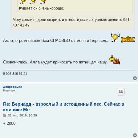
Кушает он очень хорошо.
Могу среди недели сварить и отнести,если актуально звоните 951
407 41 49
Алла, огромнейшее Вам СПАСИБО от меня и Бернарда.
Созвонились. Алла будет приносить по пятницам кашу.
8 908 316 61 21
Добродомов
Новичок
Re: Бернард - взрослый и истощенный пес. Сейчас в
клинике Ме
С
31 мар 2016, 16:20
о
о
+ 2000
б
щ
е
н