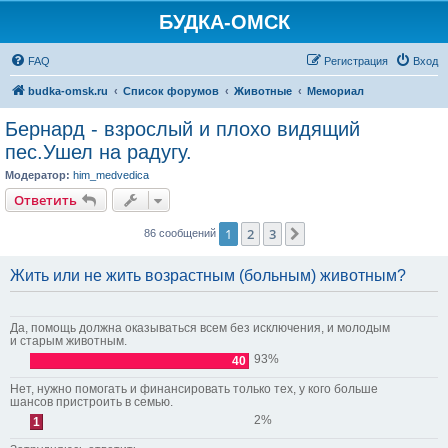
БУДКА-ОМСК
FAQ
Регистрация
Вход
budka-omsk.ru
Список форумов
Животные
Мемориал
Бернард - взрослый и плохо видящий
пес.Ушел на радугу.
Модератор:
him_medvedica
Ответить
1
2
3
След.
86 сообщений
Жить или не жить возрастным (больным) животным?
Да, помощь должна оказываться всем без исключения, и молодым
и старым животным.
93%
40
Нет, нужно помогать и финансировать только тех, у кого больше
шансов пристроить в семью.
2%
1