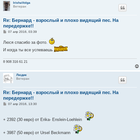
IrishaVolga
Ветеран
Re: Бернард - взрослый и плохо видящий пес. На
передержке!!
С
07 апр 2016, 03:39
о
о
Люся спасибо за фото.
б
щ
И когда ты все успеваешь
е
н
и
8 908 316 61 21
е
Людик
Ветеран
Re: Бернард - взрослый и плохо видящий пес. На
передержке!!
С
07 апр 2016, 13:30
о
о
б
щ
+ 2392 (30 евро) от Erika- Enslein-Loehlein
е
н
и
+ 3987 (50 евро) от Ursel Beckmann
е