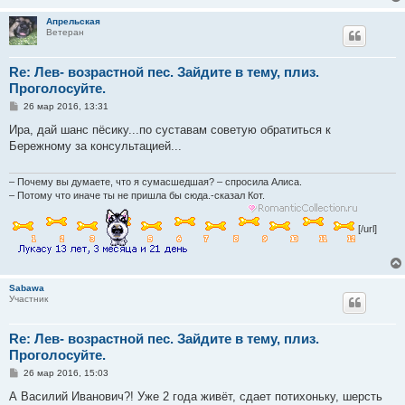
Апрельская
Ветеран
Re: Лев- возрастной пес. Зайдите в тему, плиз.
Проголосуйте.
С
26 мар 2016, 13:31
о
о
Ира, дай шанс пёсику...по суставам советую обратиться к
б
Бережному за консультацией...
щ
е
н
и
– Почему вы думаете, что я сумасшедшая? – спросила Алиса.
е
– Потому что иначе ты не пришла бы сюда.-сказал Кот.
[/url]
Sabawa
Участник
Re: Лев- возрастной пес. Зайдите в тему, плиз.
Проголосуйте.
С
26 мар 2016, 15:03
о
о
А Василий Иванович?! Уже 2 года живёт, сдает потихоньку, шерсть
б