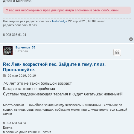
дней в клинике.
У вас нет необходимых прав для просмотра вложений в этом сообщении.
Последний раз редактировалось
IrishaVolga
22 апр 2021, 16:09, всего
редактировалось 9 раз.
8 908 316 61 21
Волчонок_55
Ветеран
Re: Лев- возрастной пес. Зайдите в тему, плиз.
Проголосуйте.
С
26 мар 2016, 00:16
о
о
7-8 лет это не такой большой возраст
б
Катаракта тоже не проблема
щ
е
Суставы поддерживающая терапия и будет бегать,как новенький!
н
и
е
Место собаки — ничейная земля между человеком и животным. В отличие от
кошки, свиньи, овцы или лошади, собака не может при случае вернуться к дикой
жизни.
8 923 681 54 84
Елена
в рабочие дни в конце 10-летия