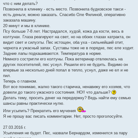
что с ним делать?
Позвонила в клинику - есть место. Позвонила будковское такси -
есть деньги, можно заказать. Спасибо Оле Филиной, оперативно
заказала машину.
20 минут и мы в клинике.
Псу больше 7-8 лет. Настрадался, худой, кожа да кости, весь в
колтунах. Глаза реагируют на свет, но на обоих глазах катракта, он
видит свет и силуэты. Пес истощен, оба уха - сильнейший отит,
чернота и ужасный запах. Суставы тоже не в порядке, пес еле ходит.
Задние лапы подкашиваются. Температура в норме.
Немного состригли его колтуны. Пока ветеринар отвлеклась на
других посетителей, пес уснул. Решили его не будить. Видимо он
впервые за несколько дней попал в тепло, уснул, даже не ел и не
пил.
Теперь о главном.
Вот все понимаю, жалко такого старичка, ненавижу его хозяев, что
довели до такого ужасного состояния. НО!! что дальше?
Делать тему, просить денег на передержку? Ведь найти ему семью
шансы равны практически нулю.
Или усыпить? Прекратить его мучения
Я не прошу вас писать комментарии. Нет, просто проголосуйте.
27.03.2016 г.
Усыпления не будет. Пес, назвали Бернардом, изменился за пару