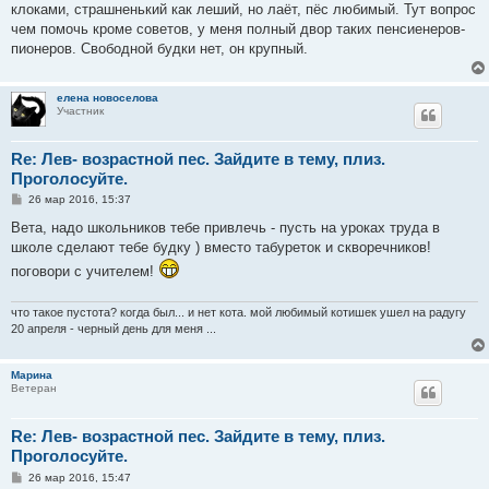
клоками, страшненький как леший, но лаёт, пёс любимый. Тут вопрос
щ
е
чем помочь кроме советов, у меня полный двор таких пенсиенеров-
н
пионеров. Свободной будки нет, он крупный.
и
е
елена новоселова
Участник
Re: Лев- возрастной пес. Зайдите в тему, плиз.
Проголосуйте.
С
26 мар 2016, 15:37
о
о
Вета, надо школьников тебе привлечь - пусть на уроках труда в
б
школе сделают тебе будку ) вместо табуреток и скворечников!
щ
е
поговори с учителем!
н
и
е
что такое пустота? когда был... и нет кота. мой любимый котишек ушел на радугу
20 апреля - черный день для меня ...
Марина
Ветеран
Re: Лев- возрастной пес. Зайдите в тему, плиз.
Проголосуйте.
С
26 мар 2016, 15:47