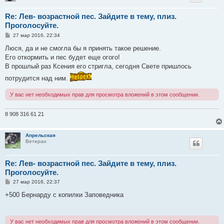
Re: Лев- возрастной пес. Зайдите в тему, плиз.
Проголосуйте.
С
27 мар 2016, 22:34
о
о
Люся, да и не смогла бы я принять такое решение.
б
Его откормить и пес будет еще огого!
щ
е
В прошлый раз Ксения его стригла, сегодня Свете пришлось
н
и
потрудится над ним.
е
У вас нет необходимых прав для просмотра вложений в этом сообщении.
8 908 316 61 21
Апрельская
Ветеран
Re: Лев- возрастной пес. Зайдите в тему, плиз.
Проголосуйте.
С
27 мар 2016, 22:37
о
о
+500 Бернарду с копилки Заповедника
б
щ
е
н
У вас нет необходимых прав для просмотра вложений в этом сообщении.
и