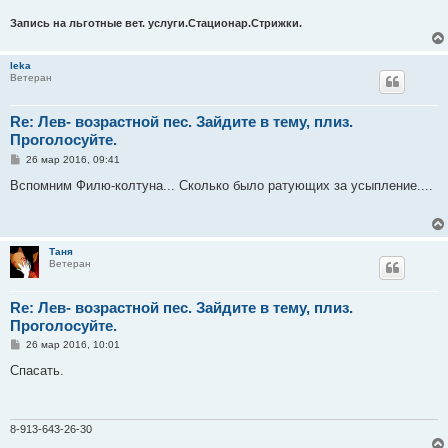
Запись на льготные вет. услуги.Стационар.Стрижки.
leka
Ветеран
Re: Лев- возрастной пес. Зайдите в тему, плиз.
Проголосуйте.
С
26 мар 2016, 09:41
о
о
Вспомним Филю-колтуна... Сколько было ратующих за усыпление....
б
щ
е
н
и
Таня
е
Ветеран
Re: Лев- возрастной пес. Зайдите в тему, плиз.
Проголосуйте.
С
26 мар 2016, 10:01
о
о
Спасать.
б
щ
е
н
и
8-913-643-26-30
е