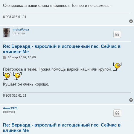
Скопировала ваши слова в финпост. Точнее и не скажешь.
8 908 316 61 21
IrishaVolga
Ветеран
Re: Бернард - взрослый и истощенный пес. Сейчас в
клинике Ме
С
30 мар 2016, 10:00
о
о
б
Повторюсь в теме. Нужна помощь варкой каши или крупой.
щ
е
н
и
Кушает он очень хорошо.
е
8 908 316 61 21
Алла1973
Новичок
Re: Бернард - взрослый и истощенный пес. Сейчас в
клинике Ме