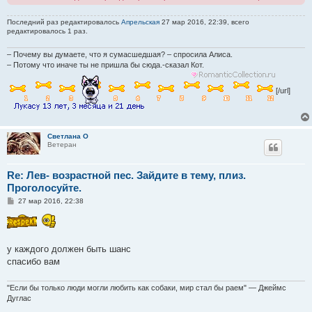
е
Последний раз редактировалось
Апрельская
27 мар 2016, 22:39, всего
редактировалось 1 раз.
– Почему вы думаете, что я сумасшедшая? – спросила Алиса.
– Потому что иначе ты не пришла бы сюда.-сказал Кот.
[/url]
Светлана О
Ветеран
Re: Лев- возрастной пес. Зайдите в тему, плиз.
Проголосуйте.
С
27 мар 2016, 22:38
о
о
б
щ
е
у каждого должен быть шанс
н
и
спасибо вам
е
"Если бы только люди могли любить как собаки, мир стал бы раем" — Джеймс
Дуглас