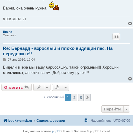
Барни, она очень нужна.
8 908 316 61 21
Висла
Участник
Re: Бернард - взрослый и плохо видящий пес. На
передержке!!
С
07 апр 2016, 16:04
о
о
Видели вчера мы вашу барбосяшку, такой огромный!!! Хороший
б
мальчишка, аппетит на 5+. Добрых ему ручек!!!
щ
е
н
и
Ответить
е
1
2
3
След.
86 сообщений
Перейти
budka-omsk.ru
Список форумов
Часовой пояс:
UTC+07:00
Создано на основе
phpBB
® Forum Software © phpBB Limited