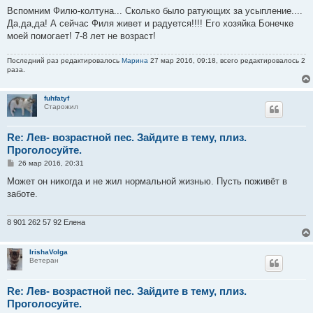
о
о
Вспомним Филю-колтуна... Сколько было ратующих за усыпление....
б
Да,да,да! А сейчас Филя живет и радуется!!!! Его хозяйка Бонечке
щ
е
моей помогает! 7-8 лет не возраст!
н
и
е
Последний раз редактировалось
Марина
27 мар 2016, 09:18, всего редактировалось 2
раза.
fuhfatyf
Старожил
Re: Лев- возрастной пес. Зайдите в тему, плиз.
Проголосуйте.
С
26 мар 2016, 20:31
о
о
Может он никогда и не жил нормальной жизнью. Пусть поживёт в
б
заботе.
щ
е
н
и
8 901 262 57 92 Елена
е
IrishaVolga
Ветеран
Re: Лев- возрастной пес. Зайдите в тему, плиз.
Проголосуйте.