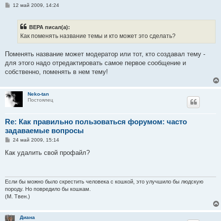
С
12 май 2009, 14:24
о
о
б
ВЕРА писал(а):
щ
е
Как поменять название темы и кто может это сделать?
н
и
е
Поменять название может модератор или тот, кто создавал тему -
для этого надо отредактировать самое первое сообщение и
собственно, поменять в нем тему!
Neko-tan
Постоялец
Re: Как правильно пользоваться форумом: часто
задаваемые вопросы
С
24 май 2009, 15:14
о
о
Как удалить свой профайл?
б
щ
е
н
и
Если бы можно было скрестить человека с кошкой, это улучшило бы людскую
е
породу. Но повредило бы кошкам.
(М. Твен.)
Диана