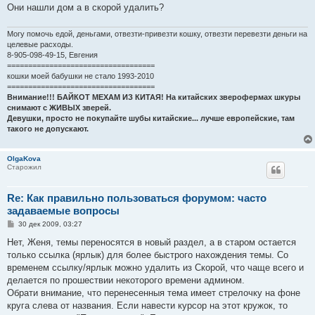
е
Они нашли дом а в скорой удалить?
н
и
е
Могу помочь едой, деньгами, отвезти-привезти кошку, отвезти перевезти деньги на
целевые расходы.
8-905-098-49-15, Евгения
===================================
кошки моей бабушки не стало 1993-2010
===================================
Внимание!!! БАЙКОТ МЕХАМ ИЗ КИТАЯ! На китайских зверофермах шкуры
снимают с ЖИВЫХ зверей.
Девушки, просто не покупайте шубы китайские... лучше европейские, там
такого не допускают.
OlgaKova
Старожил
Re: Как правильно пользоваться форумом: часто
задаваемые вопросы
С
30 дек 2009, 03:27
о
о
Нет, Женя, темы переносятся в новый раздел, а в старом остается
б
только ссылка (ярлык) для более быстрого нахождения темы. Со
щ
е
временем ссылку/ярлык можно удалить из Скорой, что чаще всего и
н
делается по прошествии некоторого времени админом.
и
е
Обрати внимание, что перенесенныя тема имеет стрелочку на фоне
круга слева от названия. Если навести курсор на этот кружок, то