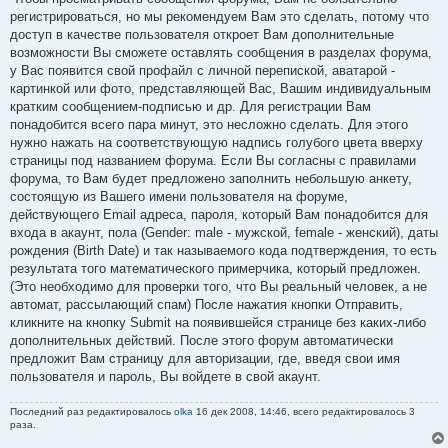
н
регистрироваться, но мы рекомендуем Вам это сделать, потому что
и
е
доступ в качестве пользователя откроет Вам дополнительные
возможности Вы сможете оставлять сообщения в разделах форума,
у Вас появится свой профайл с личной перепиской, аватарой -
картинкой или фото, представляющей Вас, Вашим индивидуальным
кратким сообщением-подписью и др. Для регистрации Вам
понадобится всего пара минут, это несложно сделать. Для этого
нужно нажать на соответствующую надпись голубого цвета вверху
страницы под названием форума. Если Вы согласны с правилами
форума, то Вам будет предложено заполнить небольшую анкету,
состоящую из Вашего имени пользователя на форуме,
действующего Email адреса, пароля, который Вам понадобится для
входа в акаунт, пола (Gender: male - мужской, female - женский), даты
рождения (Birth Date) и так называемого кода подтверждения, то есть
результата того математического примерчика, который предложен.
(Это необходимо для проверки того, что Вы реальный человек, а не
автомат, рассылающий спам) После нажатия кнопки Отправить,
кликните на кнопку Submit на появившейся странице без каких-либо
дополнительных действий. После этого форум автоматически
предложит Вам страницу для авторизации, где, введя свои имя
пользователя и пароль, Вы войдете в свой акаунт.
Последний раз редактировалось
olka
16 дек 2008, 14:46, всего редактировалось 3
раза.