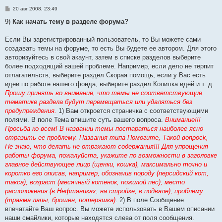
С
20 авг 2008, 23:49
о
о
9)
Как начать тему в разделе форума?
б
щ
е
Если Вы зарегистрированный пользователь, то Вы можете сами
н
создавать темы на форуме, то есть Вы будете ее автором. Для этого
и
е
авторизуйтесь в свой акаунт, затем в списке разделов выберите
более подходящий вашей проблеме. Например, если дело не терпит
отлагательств, выберите раздел Скорая помощь, если у Вас есть
идеи по работе нашего фонда, выберите раздел Копилка идей и т. д.
Прошу принять во внимание, что темы не соответствующие
тематике раздела будут перемещаться или удаляться без
предупреждения.
1) Вам откроется страничка с соответствующими
полями. В поле Тема впишите суть вашего вопроса.
Внимание!!!
Просьба ко всем! В названии темы постараться наиболее ясно
отразить ее проблему. Названия типа Помогите, Такой вопросk,
Не знаю, что делать не отражают содержания!!! Для упрощения
работы форума, пожалуйста, укажите по возможности в заголовке
главное действующее лицо (щенки, кошка), максимально точно и
коротко его описав, например, обозначив породу (персидский кот,
такса), возраст (месячный котенок, пожилой пес), место
расположения (в Нефтяниках, на стройке, в подвале), проблему
(травма лапы, брошен, потеряшка)
. 2) В поле Сообщение
впечатайте Ваш вопрос. Вы можете использовать в Вашем описании
наши смайлики, которые находятся слева от поля сообщения.