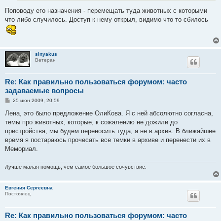
Поповоду его назначения - перемещать туда животных с которыми
что-либо случилось. Доступ к нему открыл, видимо что-то сбилось
sinyakus
Ветеран
Re: Как правильно пользоваться форумом: часто
задаваемые вопросы
С
25 июн 2009, 20:59
о
о
Лена, это было предложение ОлиКова. Я с ней абсолютно согласна,
б
темы про животных, которые, к сожалению не дожили до
щ
е
пристройства, мы будем переносить туда, а не в архив. В ближайшее
н
время я постараюсь прочесать все темки в архиве и перенести их в
и
е
Мемориал.
Лучше малая помощь, чем самое большое сочувствие.
Евгения Сергеевна
Постоялец
Re: Как правильно пользоваться форумом: часто