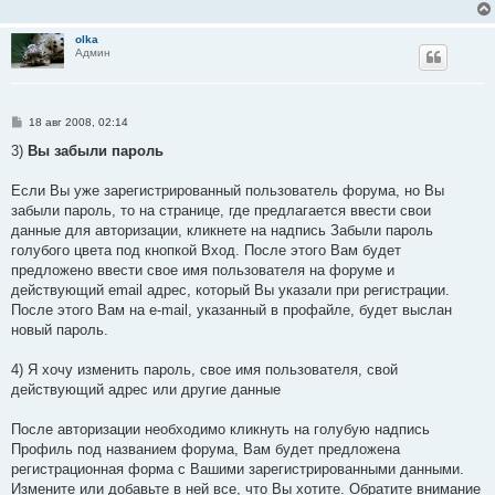
olka
Админ
С
18 авг 2008, 02:14
о
о
3)
Вы забыли пароль
б
щ
е
Если Вы уже зарегистрированный пользователь форума, но Вы
н
забыли пароль, то на странице, где предлагается ввести свои
и
е
данные для авторизации, кликнете на надпись Забыли пароль
голубого цвета под кнопкой Вход. После этого Вам будет
предложено ввести свое имя пользователя на форуме и
действующий email адрес, который Вы указали при регистрации.
После этого Вам на e-mail, указанный в профайле, будет выслан
новый пароль.
4) Я хочу изменить пароль, свое имя пользователя, свой
действующий адрес или другие данные
После авторизации необходимо кликнуть на голубую надпись
Профиль под названием форума, Вам будет предложена
регистрационная форма с Вашими зарегистрированными данными.
Измените или добавьте в ней все, что Вы хотите. Обратите внимание