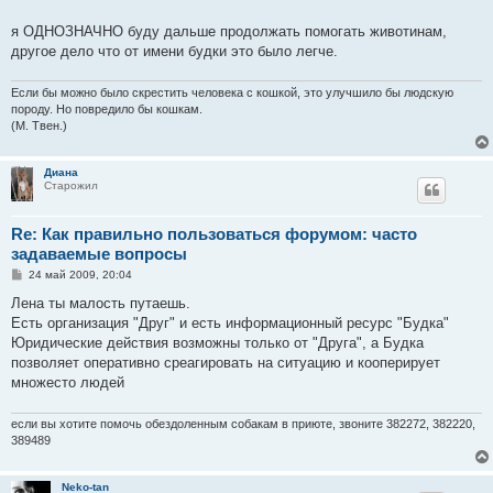
е
я ОДНОЗНАЧНО буду дальше продолжать помогать животинам,
другое дело что от имени будки это было легче.
Если бы можно было скрестить человека с кошкой, это улучшило бы людскую
породу. Но повредило бы кошкам.
(М. Твен.)
Диана
Старожил
Re: Как правильно пользоваться форумом: часто
задаваемые вопросы
С
24 май 2009, 20:04
о
о
Лена ты малость путаешь.
б
Есть организация "Друг" и есть информационный ресурс "Будка"
щ
е
Юридические действия возможны только от "Друга", а Будка
н
позволяет оперативно среагировать на ситуацию и кооперирует
и
е
множесто людей
если вы хотите помочь обездоленным собакам в приюте, звоните 382272, 382220,
389489
Neko-tan