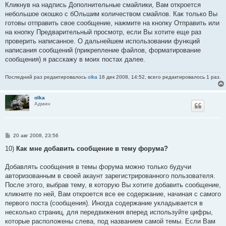
Кликнув на надпись Дополнительные смайлики, Вам откроется
небольшое окошко с бОльшим количеством смайлов. Как только Вы
готовы отправить свое сообщение, нажмите на кнопку Отправить или
на кнопку Предварительный просмотр, если Вы хотите еще раз
проверить написанное. О дальнейшем использовании функций
написания сообщений (прикрепление файлов, форматирование
сообщения) я расскажу в моих постах далее.
Последний раз редактировалось
olka
16 дек 2008, 14:52, всего редактировалось 1 раз.
olka
Админ
С
20 авг 2008, 23:56
о
о
10)
Как мне добавить сообщение в тему форума?
б
щ
е
Добавлять сообщения в темы форума можно только будучи
н
авторизованным в своей акаунт зарегистрированного пользователя.
и
е
После этого, выбрав тему, в которую Вы хотите добавить сообщение,
кликните по ней, Вам откроется все ее содержание, начиная с самого
первого поста (сообщения). Иногда содержание укладывается в
несколько страниц, для передвижения вперед используйте цифры,
которые расположены слева, под названием самой темы. Если Вам