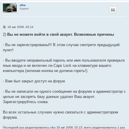
olka
Админ
С
18 авг 2008, 02:14
о
о
2)
Вы не можете войти в свой акаунт. Возможные причины
б
щ
е
- Вы не зарегистрированы!!! В этом случае смотрите предыдущий
н
пункт!
и
е
- Вы вводите неправильный пароль или имя пользователя проверьте
язык ввода и не включен ли Caps Lock на клавиатуре вашего
компьютера (зеленая кнопка не должна гореть!)
- Вам был закрыт доступ на форум.
- Вы не написали ни одного сообщения на форуме и администратор с
целью не засорять базу данных удалил Ваш акаунт.
Зарегистрируйтесь снова.
Во всех остальных случаях нужно связаться с администратором
форума.
Последний раз редактировалось
olka
18 авг 2008, 02:15, всего редактировалось 1 раз.