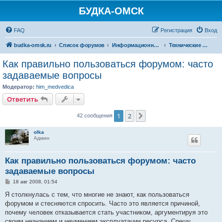
БУДКА-ОМСК
FAQ
Регистрация
Вход
budka-omsk.ru
Список форумов
Информационный раздел
Технические вопросы и работа форума
Как правильно пользоваться форумом: часто
задаваемые вопросы
Модератор:
him_medvedica
Ответить
1
2
След.
42 сообщения
olka
Админ
Как правильно пользоваться форумом: часто
задаваемые вопросы
С
18 авг 2008, 01:54
о
о
Я столкнулась с тем, что многие не знают, как пользоваться
б
форумом и стесняются спросить. Часто это является причиной,
щ
е
почему человек отказывается стать участником, аргументируя это
н
своим незнанием и неумением эксплуатации ресурса. Спешу