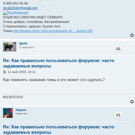
8-905-942-45-46
dzub22ster@gmail.com
КОШЕЧКА СИМОЧКА ИЩЕТ СЕМЬЮ!!!
Очень добрая, спокойная, беспроблемная!
Стерилизована, здорова. Кушает все.
Темка
http://budka-omsk.ru/forum/viewtopic.ph ... &start=105
ВЕРА
Старожил
Re: Как правильно пользоваться форумом: часто
задаваемые вопросы
С
11 май 2009, 18:11
о
о
Как поменять название темы и кто может это сделать?
б
щ
е
н
и
89139757010
е
Юджин
Новичок
Re: Как правильно пользоваться форумом: часто
задаваемые вопросы