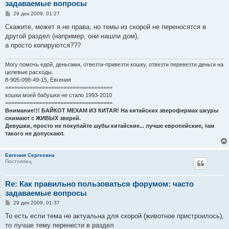
задаваемые вопросы
С
29 дек 2009, 01:27
о
о
Скажите, может я не права, но темы из скорой не переносятся в
б
другой раздел (например, они нашли дом),
щ
е
а просто копируются???
н
и
е
Могу помочь едой, деньгами, отвезти-привезти кошку, отвезти перевезти деньги на
целевые расходы.
8-905-098-49-15, Евгения
===================================
кошки моей бабушки не стало 1993-2010
===================================
Внимание!!! БАЙКОТ МЕХАМ ИЗ КИТАЯ! На китайских зверофермах шкуры
снимают с ЖИВЫХ зверей.
Девушки, просто не покупайте шубы китайские... лучше европейские, там
такого не допускают.
Евгения Сергеевна
Постоялец
Re: Как правильно пользоваться форумом: часто
задаваемые вопросы
С
29 дек 2009, 01:37
о
о
То есть если тема не актуальна для скорой (животное пристроилось),
б
то лучше тему перенести в раздел
щ