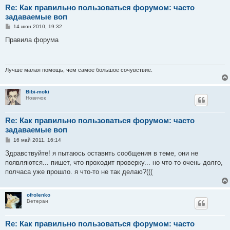
Re: Как правильно пользоваться форумом: часто
задаваемые воп
С
14 июн 2010, 19:32
о
о
Правила форума
б
щ
е
н
и
Лучше малая помощь, чем самое большое сочувствие.
е
Bibi-moki
Новичок
Re: Как правильно пользоваться форумом: часто
задаваемые воп
С
16 май 2011, 16:14
о
о
Здравствуйте! я пытаюсь оставить сообщения в теме, они не
б
появляются... пишет, что проходит проверку... но что-то очень долго,
щ
е
полчаса уже прошло. я что-то не так делаю?(((
н
и
е
ofrolenko
Ветеран
Re: Как правильно пользоваться форумом: часто