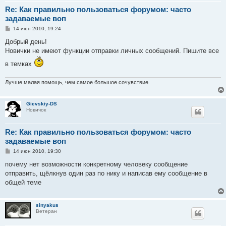
Re: Как правильно пользоваться форумом: часто
задаваемые воп
С
14 июн 2010, 19:24
о
о
Добрый день!
б
Новички не имеют функции отправки личных сообщений. Пишите все
щ
е
в темках
н
и
е
Лучше малая помощь, чем самое большое сочувствие.
Gievskiy-DS
Новичок
Re: Как правильно пользоваться форумом: часто
задаваемые воп
С
14 июн 2010, 19:30
о
о
почему нет возможности конкретному человеку сообщение
б
отправить, щёлкнув один раз по нику и написав ему сообщение в
щ
е
общей теме
н
и
е
sinyakus
Ветеран