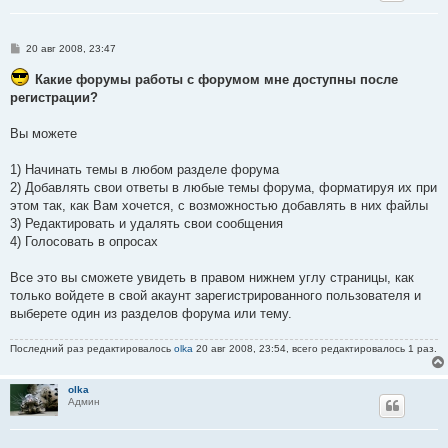
С
20 авг 2008, 23:47
о
о
Какие форумы работы с форумом мне доступны после
б
регистрации?
щ
е
н
Вы можете
и
е
1) Начинать темы в любом разделе форума
2) Добавлять свои ответы в любые темы форума, форматируя их при
этом так, как Вам хочется, с возможностью добавлять в них файлы
3) Редактировать и удалять свои сообщения
4) Голосовать в опросах
Все это вы сможете увидеть в правом нижнем углу страницы, как
только войдете в свой акаунт зарегистрированного пользователя и
выберете один из разделов форума или тему.
Последний раз редактировалось
olka
20 авг 2008, 23:54, всего редактировалось 1 раз.
olka
Админ