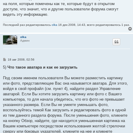
на поля, которые помечены как те, которые будут в открытом
доступе, что значит, что и другие пользователи форума смогут
видеть эту информацию.
Последний раз редактировалось
olka
16 дек 2008, 14:43, всего редактировалось 1 раз.
olka
Админ
С
18 авг 2008, 02:56
о
о
5)
Что такое аватара и как ее загрузить
б
щ
е
Под своим именем пользователя Вы можете разместить картинку
н
или фото, представляющее Вас она называется аватара. Для этого,
и
е
войдя в свой профайл (см. пункт 4), найдите раздел Управление
аватарой. Если Вы хотите загрузить картинку или фото с Вашего
компьютера, то для начала убедитесь, что его фото не превышает
указанного размера. Если Вы не умеете уменьшать фото,
воспользуйтесь темой Как загрузить и редактировать фото в одной
из тем данного раздела форума. После уменьшения фото, кликните
на кнопку Обзор, найдите, где находится уменьшенная картинка на
Вашем компьютере посредством использования желтой стрелочки
сверху или боковых указателей, кликните на нее и кликнете