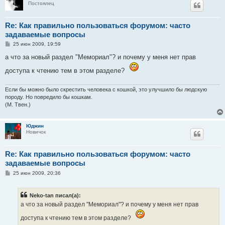
Постоялец
Re: Как правильно пользоваться форумом: часто
задаваемые вопросы
С
25 июн 2009, 19:59
о
о
а что за новый раздел "Мемориал"? и почему у меня нет прав
б
щ
доступа к чтению тем в этом разделе?
е
н
и
Если бы можно было скрестить человека с кошкой, это улучшило бы людскую
е
породу. Но повредило бы кошкам.
(М. Твен.)
Юджин
Новичок
Re: Как правильно пользоваться форумом: часто
задаваемые вопросы
С
25 июн 2009, 20:36
о
о
б
Neko-tan писал(а):
щ
е
а что за новый раздел "Мемориал"? и почему у меня нет прав
н
и
доступа к чтению тем в этом разделе?
е