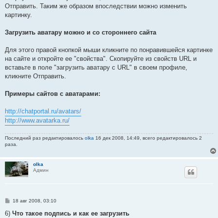
Отправить. Таким же образом впоследствии можно изменить
картинку.
Загрузить аватару можно и со стороннего сайта
Для этого правой кнопкой мыши кликните по понравившейся картинке
на сайте и откройте ее "свойства". Скопируйте из свойств URL и
вставьте в поле "загрузить аватару с URL" в своем профиле,
кликните Отправить.
Примеры сайтов с аватарами:
http://chatportal.ru/avatars/
http://www.avatarka.ru/
Последний раз редактировалось
olka
16 дек 2008, 14:49, всего редактировалось 2
раза.
olka
Админ
С
18 авг 2008, 03:10
о
о
6)
Что такое подпись и как ее загрузить
б