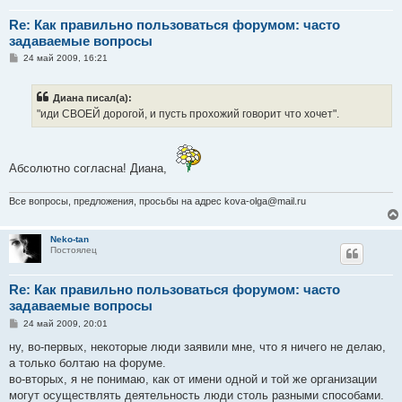
Re: Как правильно пользоваться форумом: часто
задаваемые вопросы
С
24 май 2009, 16:21
о
о
б
Диана писал(а):
щ
е
"иди СВОЕЙ дорогой, и пусть прохожий говорит что хочет".
н
и
е
Абсолютно согласна! Диана,
Все вопросы, предложения, просьбы на адрес kova-olga@mail.ru
Neko-tan
Постоялец
Re: Как правильно пользоваться форумом: часто
задаваемые вопросы
С
24 май 2009, 20:01
о
о
ну, во-первых, некоторые люди заявили мне, что я ничего не делаю,
б
а только болтаю на форуме.
щ
е
во-вторых, я не понимаю, как от имени одной и той же организации
н
могут осуществлять деятельность люди столь разными способами.
и