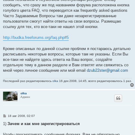
и
е
сообщить, что сразу же под названием форума расположена кнопка
голубого цвета FAQ, что переводится как frequently asked questions
Часто Задаваемые Вопросы там даже незарегистрированные
пользователи смогут найти ответы на свои вопросы. Размещаю
ссылку для тех, кто все-таки не нашел этой кнопки.
http://budka.freeforums.org/faq.php#5
Кроме описанных по данной ссылке проблем я постараюсь детально
расписывать некоторые вопросы, которые там не указаны. Если Вы
все-таки не найдете здесь ответа на Ваш вопрос, создайте
отдельную тему в данном разделе и Вам ответят или свяжитесь со
мной через личное сообщение или мой email
dzub22ster@gmail.com
Последний раз редактировалось
olka
16 дек 2008, 14:45, всего редактировалось 1 раз.
olka
Админ
С
18 авг 2008, 02:07
о
о
1)
Зачем и как мне зарегистрироваться
б
щ
е
Чтобы просматривать сообщения форума, Вам не обязательно