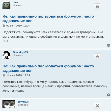
dina
Новичок
Re: Как правильно пользоваться форумом: часто
задаваемые воп
С
02 июн 2010, 11:04
о
о
Подскажите, пожалуйста, как связаться с администратором? Я не
б
могу оставить ни одного сообщения в форуме и не могу отправить
щ
е
ЛС!
н
и
е
Gievskiy-DS
Новичок
Re: Как правильно пользоваться форумом: часто
задаваемые воп
С
14 июн 2010, 12:19
о
о
помогите кто-нибудь, не могу понять как отправлять личные
б
сообщения, невижу вообще меню и профиля пользователя которому
щ
е
хочу написать
н
и
е
sinyakus
Ветеран