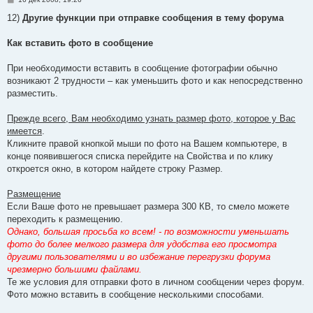
о
о
12)
Другие функции при отправке сообщения в тему форума
б
щ
е
Как вставить фото в сообщение
н
и
е
При необходимости вставить в сообщение фотографии обычно
возникают 2 трудности – как уменьшить фото и как непосредственно
разместить.
Прежде всего, Вам необходимо узнать размер фото, которое у Вас
имеется
.
Кликните правой кнопкой мыши по фото на Вашем компьютере, в
конце появившегося списка перейдите на Свойства и по клику
откроется окно, в котором найдете строку Размер.
Размещение
Если Ваше фото не превышает размера 300 КВ, то смело можете
переходить к размещению.
Однако, большая просьба ко всем! - по возможности уменьшать
фото до более мелкого размера для удобства его просмотра
другими пользователями и во избежание перегрузки форума
чрезмерно большими файлами.
Те же условия для отправки фото в личном сообщении через форум.
Фото можно вставить в сообщение несколькими способами.