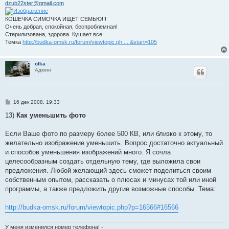
dzub22ster@gmail.com
КОШЕЧКА СИМОЧКА ИЩЕТ СЕМЬЮ!!!
Очень добрая, спокойная, беспроблемная!
Стерилизована, здорова. Кушает все.
Темка
http://budka-omsk.ru/forum/viewtopic.ph ... &start=105
olka
Админ
С
16 дек 2008, 19:33
о
о
13)
Как уменьшить фото
б
щ
е
Если Ваше фото по размеру более 500 КВ, или близко к этому, то
н
желательно изображение уменьшить. Вопрос достаточно актуальный
и
е
и способов уменьшения изображений много. Я сочла
целесообразным создать отдельную тему, где выложила свои
предложения. Любой желающий здесь сможет поделиться своим
собственным опытом, рассказать о плюсах и минусах той или иной
программы, а также предложить другие возможные способы. Тема:
http://budka-omsk.ru/forum/viewtopic.php?p=16566#16566
У меня изменился номер телефона! -