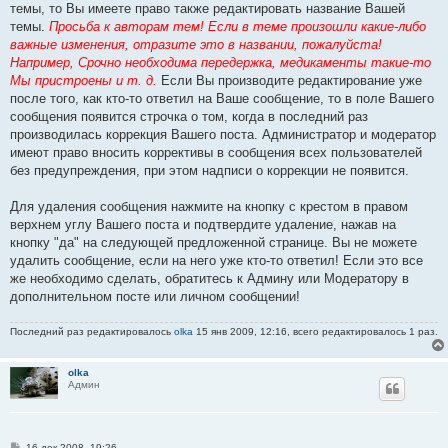
темы, то Вы имеете право также редактировать название Вашей
темы.
Просьба к авторам тем! Если в теме произошли какие-либо
важные изменения, отразите это в названии, пожалуйста!
Например, Срочно необходима передержка, медикаменты такие-то
Мы пристроены и т. д.
Если Вы производите редактирование уже
после того, как кто-то ответил на Ваше сообщение, то в поле Вашего
сообщения появится строчка о том, когда в последний раз
производилась коррекция Вашего поста. Администратор и модератор
имеют право вносить коррективы в сообщения всех пользователей
без предупреждения, при этом надписи о коррекции не появится.
Для удаления сообщения нажмите на кнопку с крестом в правом
верхнем углу Вашего поста и подтвердите удаление, нажав на
кнопку "да" на следующей предложенной странице. Вы не можете
удалить сообщение, если на него уже кто-то ответил! Если это все
же необходимо сделать, обратитесь к Админу или Модератору в
дополнительном посте или личном сообщении!
Последний раз редактировалось
olka
15 янв 2009, 12:16, всего редактировалось 1 раз.
olka
Админ
С
16 дек 2008, 19:26