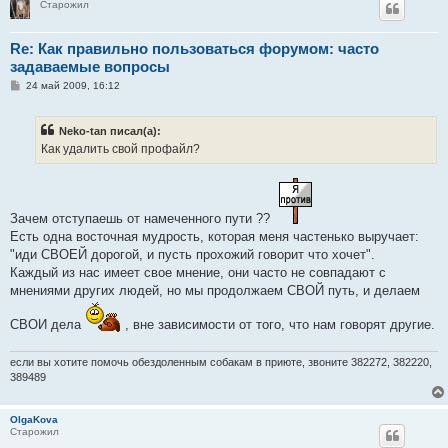
Старожил
Re: Как правильно пользоваться форумом: часто
задаваемые вопросы
С
24 май 2009, 16:12
о
о
б
Neko-tan писал(а):
щ
е
Как удалить свой профайл?
н
и
е
Зачем отступаешь от намеченного пути ??
Есть одна восточная мудрость, которая меня частенько выручает:
"иди СВОЕЙ дорогой, и пусть прохожий говорит что хочет".
Каждый из нас имеет свое мнение, они часто не совпадают с
мнениями других людей, но мы продолжаем СВОЙ путь, и делаем
СВОИ дела
, вне зависимости от того, что нам говорят другие.
если вы хотите помочь обездоленным собакам в приюте, звоните 382272, 382220,
389489
OlgaKova
Старожил