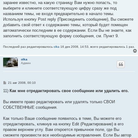
заранее известно, на какую страницу Вам нужно попасть, то
выберите и кликните соответствующую цифру сразу же под
названием темы, не входя предварительно в начало темы.
Используя кнопку Post reply (Присоединить сообщение), Вы сможете
добавить свой ответ к содержанию темы, который будет помещен
автоматически последним в ее содержании. Если Вы не знаете, как
заполнить соответствующую форму сообщения, см. Пункт 9.
Последний раз редактировалось
olka
16 дек 2008, 14:53, всего редактировалось 1 раз.
olka
Админ
С
21 авг 2008, 00:10
о
о
11)
Как мне отредактировать свое сообщение или удалить его.
б
щ
е
Вы имеете право редактировать или удалять только СВОИ
н
СОБСТВЕННЫЕ сообщения.
и
е
Как только Ваше сообщение появилось в теме, Вы можете его
отредактировать, кликнув на кнопку Edit (Редактирование) в его
правом верхнем углу. Вам откроется привычное поле, где Вы
сможете произвести все необходимые исправления. Если Вы автор