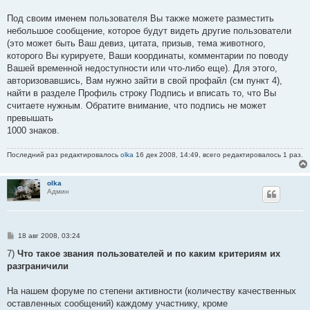
щ
е
Под своим именем пользователя Вы также можете разместить
н
небольшое сообщение, которое будут видеть другие пользователи
и
е
(это может быть Ваш девиз, цитата, призыв, тема животного,
которого Вы курируете, Ваши координаты, комментарии по поводу
Вашей временной недоступности или что-либо еще). Для этого,
авторизовавшись, Вам нужно зайти в свой профайл (см пункт 4),
найти в разделе Профиль строку Подпись и вписать то, что Вы
считаете нужным. Обратите внимание, что подпись не может
превышать
1000 знаков.
Последний раз редактировалось
olka
16 дек 2008, 14:49, всего редактировалось 1 раз.
olka
Админ
С
18 авг 2008, 03:24
о
о
7)
Что такое звания пользователей и по каким критериям их
б
разграничили
щ
е
н
На нашем форуме по степени активности (количеству качественных
и
е
оставленных сообщений) каждому участнику, кроме