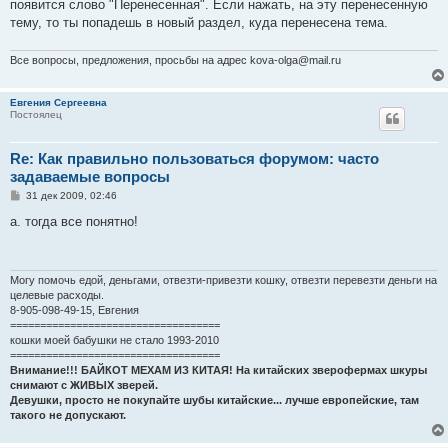
появится слово "Перенесенная". Если нажать, на эту перенесенную
тему, то ты попадешь в новый раздел, куда перенесена тема.
Все вопросы, предложения, просьбы на адрес kova-olga@mail.ru
Евгения Сергеевна
Постоялец
Re: Как правильно пользоваться форумом: часто
задаваемые вопросы
С
31 дек 2009, 02:46
о
о
а. тогда все понятно!
б
щ
е
н
и
Могу помочь едой, деньгами, отвезти-привезти кошку, отвезти перевезти деньги на
е
целевые расходы.
8-905-098-49-15, Евгения
===================================
кошки моей бабушки не стало 1993-2010
===================================
Внимание!!! БАЙКОТ МЕХАМ ИЗ КИТАЯ! На китайских зверофермах шкуры
снимают с ЖИВЫХ зверей.
Девушки, просто не покупайте шубы китайские... лучше европейские, там
такого не допускают.