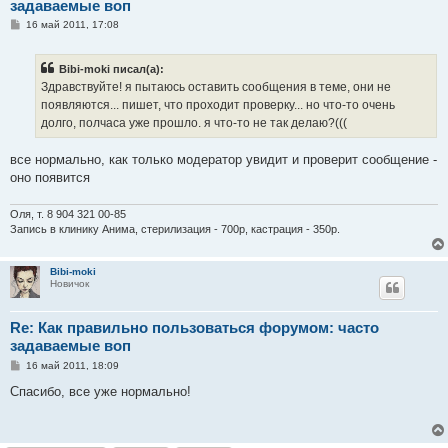
задаваемые воп
С
16 май 2011, 17:08
о
о
б
Bibi-moki писал(а):
щ
е
Здравствуйте! я пытаюсь оставить сообщения в теме, они не
н
появляются... пишет, что проходит проверку... но что-то очень
и
е
долго, полчаса уже прошло. я что-то не так делаю?(((
все нормально, как только модератор увидит и проверит сообщение -
оно появится
Оля, т. 8 904 321 00-85
Запись в клинику Анима, стерилизация - 700р, кастрация - 350р.
Bibi-moki
Новичок
Re: Как правильно пользоваться форумом: часто
задаваемые воп
С
16 май 2011, 18:09
о
о
Спасибо, все уже нормально!
б
щ
е
н