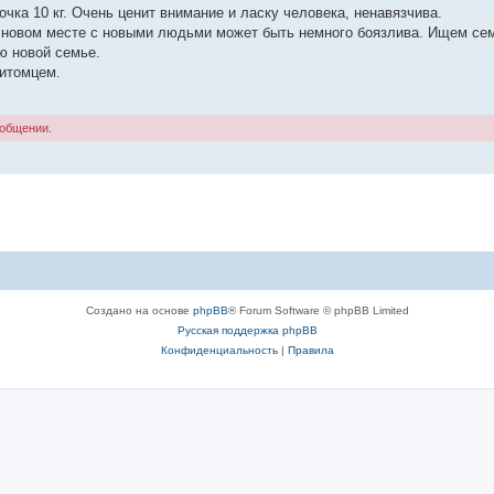
ка 10 кг. Очень ценит внимание и ласку человека, ненавязчива.
а новом месте с новыми людьми может быть немного боязлива. Ищем се
ю новой семье.
итомцем.
ообщении.
Создано на основе
phpBB
® Forum Software © phpBB Limited
Русская поддержка phpBB
Конфиденциальность
|
Правила