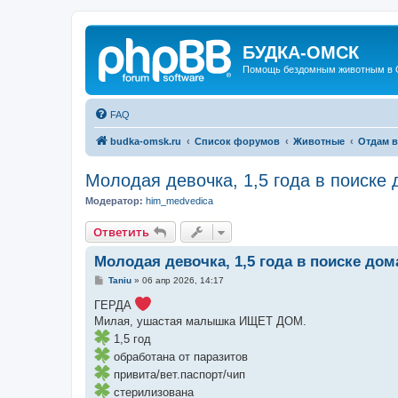
БУДКА-ОМСК
Помощь бездомным животным в 
FAQ
budka-omsk.ru
Список форумов
Животные
Отдам в
Молодая девочка, 1,5 года в поиске
Модератор:
him_medvedica
Ответить
Молодая девочка, 1,5 года в поиске дом
С
Taniu
»
06 апр 2026, 14:17
о
о
ГЕРДА
б
Милая, ушастая малышка ИЩЕТ ДОМ.
щ
е
1,5 год
н
и
обработана от паразитов
е
привита/вет.паспорт/чип
стерилизована