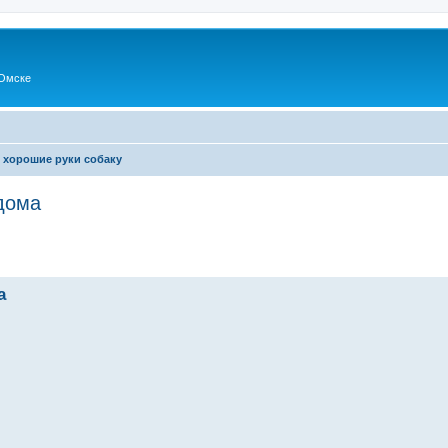
Омске
 хорошие руки собаку
 дома
а