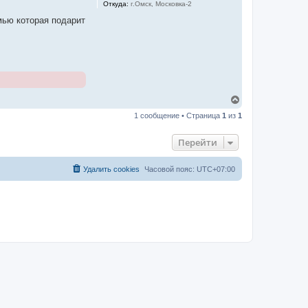
Откуда:
г.Омск, Московка-2
мью которая подарит
В
е
1 сообщение • Страница
1
из
1
р
н
у
Перейти
т
ь
с
Удалить cookies
Часовой пояс:
UTC+07:00
я
к
н
а
ч
а
л
у