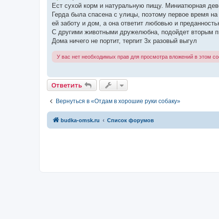
Ест сухой корм и натуральную пищу. Миниатюрная девоч
Герда была спасена с улицы, поэтому первое время н
ей заботу и дом, а она ответит любовью и преданность
С другими животными дружелюбна, подойдет вторым п
Дома ничего не портит, терпит 3х разовый выгул
У вас нет необходимых прав для просмотра вложений в этом с
Ответить
Вернуться в «Отдам в хорошие руки собаку»
budka-omsk.ru
Список форумов