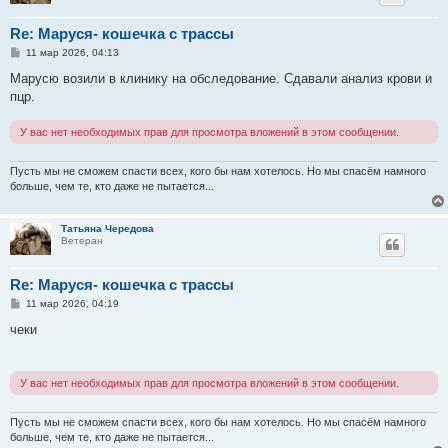
Re: Маруся- кошечка с трассы
С
11 мар 2026, 04:13
о
о
Марусю возили в клинику на обследование. Сдавали анализ крови и
б
пцр.
щ
е
н
У вас нет необходимых прав для просмотра вложений в этом сообщении.
и
е
Пусть мы не сможем спасти всех, кого бы нам хотелось. Но мы спасём намного
больше, чем те, кто даже не пытается...
Татьяна Чередова
Ветеран
Re: Маруся- кошечка с трассы
С
11 мар 2026, 04:19
о
о
чеки
б
щ
е
н
У вас нет необходимых прав для просмотра вложений в этом сообщении.
и
е
Пусть мы не сможем спасти всех, кого бы нам хотелось. Но мы спасём намного
больше, чем те, кто даже не пытается...