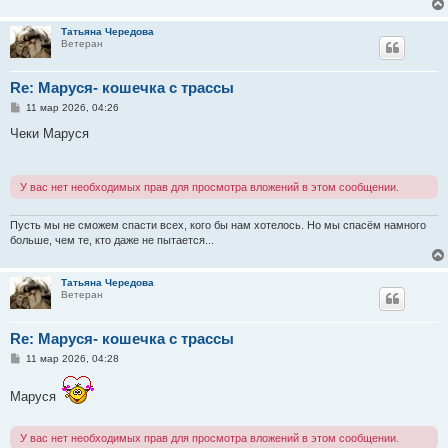
Татьяна Чередова
Ветеран
Re: Маруся- кошечка с трассы
С
11 мар 2026, 04:26
о
о
Чеки Маруся
б
щ
е
н
У вас нет необходимых прав для просмотра вложений в этом сообщении.
и
е
Пусть мы не сможем спасти всех, кого бы нам хотелось. Но мы спасём намного
больше, чем те, кто даже не пытается...
Татьяна Чередова
Ветеран
Re: Маруся- кошечка с трассы
С
11 мар 2026, 04:28
о
о
б
Маруся
щ
е
н
У вас нет необходимых прав для просмотра вложений в этом сообщении.
и