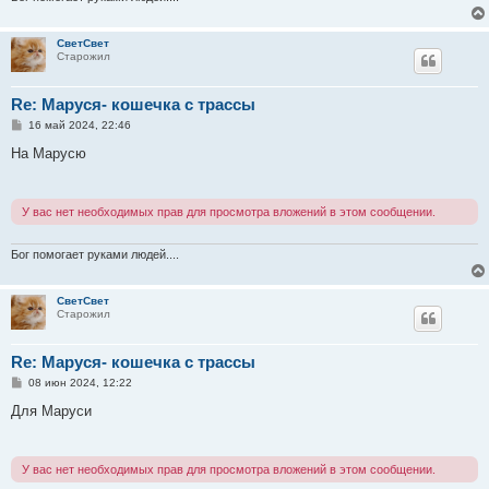
СветСвет
Старожил
Re: Маруся- кошечка с трассы
С
16 май 2024, 22:46
о
о
На Марусю
б
щ
е
н
У вас нет необходимых прав для просмотра вложений в этом сообщении.
и
е
Бог помогает руками людей....
СветСвет
Старожил
Re: Маруся- кошечка с трассы
С
08 июн 2024, 12:22
о
о
Для Маруси
б
щ
е
н
У вас нет необходимых прав для просмотра вложений в этом сообщении.
и
е