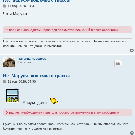
С
11 мар 2026, 04:37
о
о
Чеки Маруся
б
щ
е
н
У вас нет необходимых прав для просмотра вложений в этом сообщении.
и
е
Пусть мы не сможем спасти всех, кого бы нам хотелось. Но мы спасём намного
больше, чем те, кто даже не пытается...
Татьяна Чередова
Ветеран
Re: Маруся- кошечка с трассы
С
11 мар 2026, 04:50
о
о
б
щ
е
Маруся дома
н
и
е
У вас нет необходимых прав для просмотра вложений в этом сообщении.
Пусть мы не сможем спасти всех, кого бы нам хотелось. Но мы спасём намного
больше, чем те, кто даже не пытается...