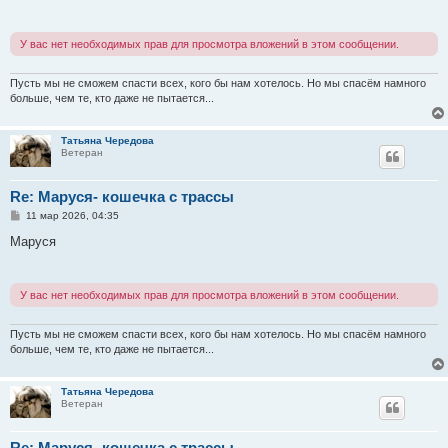
щ
е
н
У вас нет необходимых прав для просмотра вложений в этом сообщении.
и
е
Пусть мы не сможем спасти всех, кого бы нам хотелось. Но мы спасём намного
больше, чем те, кто даже не пытается...
Татьяна Чередова
Ветеран
Re: Маруся- кошечка с трассы
С
11 мар 2026, 04:35
о
о
Маруся
б
щ
е
н
У вас нет необходимых прав для просмотра вложений в этом сообщении.
и
е
Пусть мы не сможем спасти всех, кого бы нам хотелось. Но мы спасём намного
больше, чем те, кто даже не пытается...
Татьяна Чередова
Ветеран
Re: Маруся- кошечка с трассы