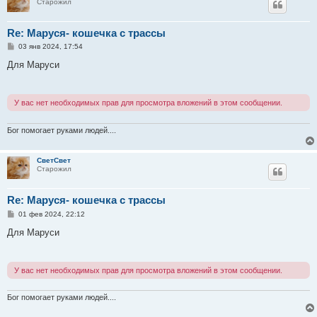
Старожил
Re: Маруся- кошечка с трассы
С
03 янв 2024, 17:54
о
о
Для Маруси
б
щ
е
н
У вас нет необходимых прав для просмотра вложений в этом сообщении.
и
е
Бог помогает руками людей....
СветСвет
Старожил
Re: Маруся- кошечка с трассы
С
01 фев 2024, 22:12
о
о
Для Маруси
б
щ
е
н
У вас нет необходимых прав для просмотра вложений в этом сообщении.
и
е
Бог помогает руками людей....