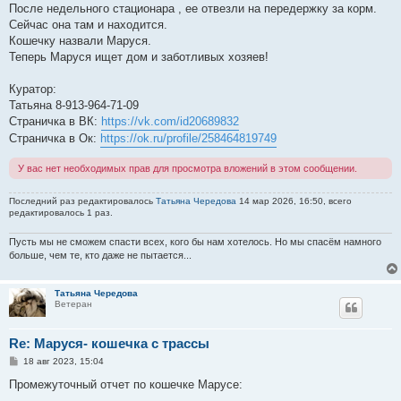
После недельного стационара , ее отвезли на передержку за корм.
Сейчас она там и находится.
Кошечку назвали Маруся.
Теперь Маруся ищет дом и заботливых хозяев!
Куратор:
Татьяна 8-913-964-71-09
Страничка в ВК:
https://vk.com/id20689832
Страничка в Ок:
https://ok.ru/profile/258464819749
У вас нет необходимых прав для просмотра вложений в этом сообщении.
Последний раз редактировалось
Татьяна Чередова
14 мар 2026, 16:50, всего
редактировалось 1 раз.
Пусть мы не сможем спасти всех, кого бы нам хотелось. Но мы спасём намного
больше, чем те, кто даже не пытается...
Татьяна Чередова
Ветеран
Re: Маруся- кошечка с трассы
С
18 авг 2023, 15:04
о
о
Промежуточный отчет по кошечке Марусе:
б