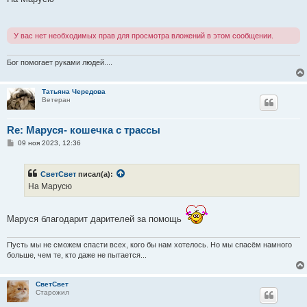
б
щ
е
н
У вас нет необходимых прав для просмотра вложений в этом сообщении.
и
е
Бог помогает руками людей....
Татьяна Чередова
Ветеран
Re: Маруся- кошечка с трассы
С
09 ноя 2023, 12:36
о
о
б
СветСвет
писал(а):
щ
е
На Марусю
н
и
е
Маруся благодарит дарителей за помощь
Пусть мы не сможем спасти всех, кого бы нам хотелось. Но мы спасём намного
больше, чем те, кто даже не пытается...
СветСвет
Старожил