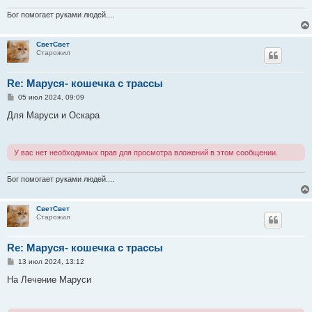
Бог помогает руками людей....
СветСвет
Старожил
Re: Маруся- кошечка с трассы
С
05 июл 2024, 09:09
о
о
Для Маруси и Оскара
б
щ
е
н
У вас нет необходимых прав для просмотра вложений в этом сообщении.
и
е
Бог помогает руками людей....
СветСвет
Старожил
Re: Маруся- кошечка с трассы
С
13 июл 2024, 13:12
о
о
На Лечение Маруси
б
щ
е
н