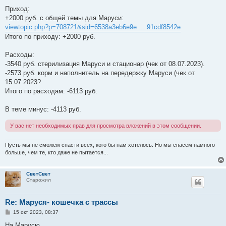
щ
е
Приход:
н
+2000 руб. с общей темы для Маруси:
и
е
viewtopic.php?p=708721&sid=6538a3eb6e9e ... 91cdf8542e
Итого по приходу: +2000 руб.
Расходы:
-3540 руб. стерилизация Маруси и стационар (чек от 08.07.2023).
-2573 руб. корм и наполнитель на передержку Маруси (чек от
15.07.2023?
Итого по расходам: -6113 руб.
В теме минус: -4113 руб.
У вас нет необходимых прав для просмотра вложений в этом сообщении.
Пусть мы не сможем спасти всех, кого бы нам хотелось. Но мы спасём намного
больше, чем те, кто даже не пытается...
СветСвет
Старожил
Re: Маруся- кошечка с трассы
С
15 окт 2023, 08:37
о
о
На Марусю