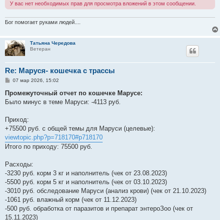
У вас нет необходимых прав для просмотра вложений в этом сообщении.
и
е
Бог помогает руками людей....
Татьяна Чередова
Ветеран
Re: Маруся- кошечка с трассы
С
07 мар 2026, 15:02
о
о
Промежуточный отчет по кошечке Марусе:
б
Было минус в теме Маруси: -4113 руб.
щ
е
н
Приход:
и
е
+75500 руб. с общей темы для Маруси (целевые):
viewtopic.php?p=718170#p718170
Итого по приходу: 75500 руб.
Расходы:
-3230 руб. корм 3 кг и наполнитель (чек от 23.08.2023)
-5500 руб. корм 5 кг и наполнитель (чек от 03.10.2023)
-3010 руб. обследование Маруси (анализ крови) (чек от 21.10.2023)
-1061 руб. влажный корм (чек от 11.12.2023)
-500 руб. обработка от паразитов и препарат энтероЗоо (чек от
15.11.2023)