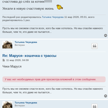
счастлива до слёз за котеек!!!!!!!!
Уехали в новую счастливую жизнь
Последний раз редактировалось
Татьяна Чередова
11 мар 2026, 05:01, всего
редактировалось 1 раз.
Пусть мы не сможем спасти всех, кого бы нам хотелось. Но мы спасём намного
больше, чем те, кто даже не пытается...
Татьяна Чередова
Ветеран
Re: Маруся- кошечка с трассы
С
11 мар 2026, 04:09
о
о
Чеки Маруся
б
щ
е
н
У вас нет необходимых прав для просмотра вложений в этом сообщении.
и
е
Пусть мы не сможем спасти всех, кого бы нам хотелось. Но мы спасём намного
больше, чем те, кто даже не пытается...
Татьяна Чередова
Ветеран