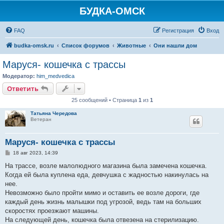
БУДКА-ОМСК
FAQ
Регистрация
Вход
budka-omsk.ru
Список форумов
Животные
Они нашли дом
Маруся- кошечка с трассы
Модератор:
him_medvedica
Ответить
25 сообщений • Страница
1
из
1
Татьяна Чередова
Ветеран
Маруся- кошечка с трассы
С
18 авг 2023, 14:39
о
о
На трассе, возле малолюдного магазина была замечена кошечка.
б
Когда ей была куплена еда, девчушка с жадностью накинулась на
щ
е
нее.
н
Невозможно было пройти мимо и оставить ее возле дороги, где
и
е
каждый день жизнь малышки под угрозой, ведь там на больших
скоростях проезжают машины.
На следующей день, кошечка была отвезена на стерилизацию.