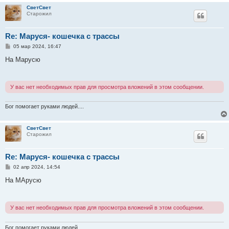
СветСвет
Старожил
Re: Маруся- кошечка с трассы
С
05 мар 2024, 16:47
о
о
На Марусю
б
щ
е
н
У вас нет необходимых прав для просмотра вложений в этом сообщении.
и
е
Бог помогает руками людей....
СветСвет
Старожил
Re: Маруся- кошечка с трассы
С
02 апр 2024, 14:54
о
о
На МАрусю
б
щ
е
н
У вас нет необходимых прав для просмотра вложений в этом сообщении.
и
е
Бог помогает руками людей....