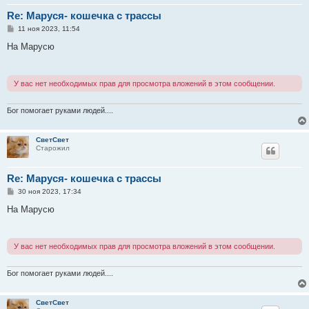
Re: Маруся- кошечка с трассы
С
11 ноя 2023, 11:54
о
о
На Марусю
б
щ
е
н
У вас нет необходимых прав для просмотра вложений в этом сообщении.
и
е
Бог помогает руками людей....
СветСвет
Старожил
Re: Маруся- кошечка с трассы
С
30 ноя 2023, 17:34
о
о
На Марусю
б
щ
е
н
У вас нет необходимых прав для просмотра вложений в этом сообщении.
и
е
Бог помогает руками людей....
СветСвет