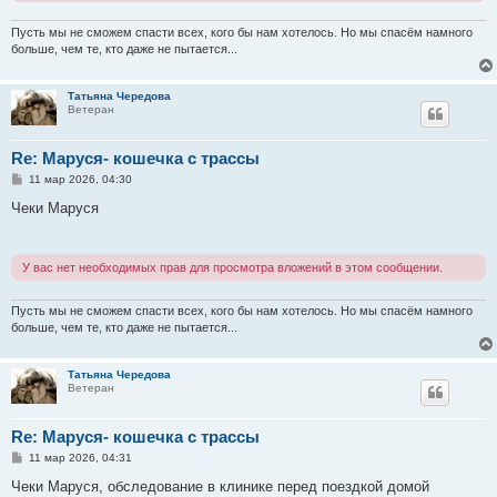
е
Пусть мы не сможем спасти всех, кого бы нам хотелось. Но мы спасём намного
больше, чем те, кто даже не пытается...
Татьяна Чередова
Ветеран
Re: Маруся- кошечка с трассы
С
11 мар 2026, 04:30
о
о
Чеки Маруся
б
щ
е
н
У вас нет необходимых прав для просмотра вложений в этом сообщении.
и
е
Пусть мы не сможем спасти всех, кого бы нам хотелось. Но мы спасём намного
больше, чем те, кто даже не пытается...
Татьяна Чередова
Ветеран
Re: Маруся- кошечка с трассы
С
11 мар 2026, 04:31
о
о
Чеки Маруся, обследование в клинике перед поездкой домой
б