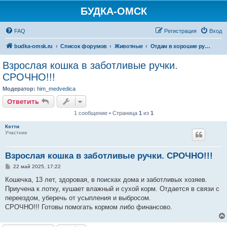
БУДКА-ОМСК
FAQ
Регистрация
Вход
budka-omsk.ru
Список форумов
Животные
Отдам в хорошие руки кошку
Взрослая кошка в заботливые ручки.
СРОЧНО!!!
Модератор:
him_medvedica
Ответить
1 сообщение • Страница
1
из
1
Кэтти
Участник
Взрослая кошка в заботливые ручки. СРОЧНО!!!
С
22 май 2025, 17:22
о
о
Кошечка, 13 лет, здоровая, в поисках дома и заботливых хозяев.
б
Приучена к лотку, кушает влажный и сухой корм. Отдается в связи с
щ
е
переездом, уберечь от усыпления и выбросом.
н
СРОЧНО!!! Готовы помогать кормом либо финансово.
и
е