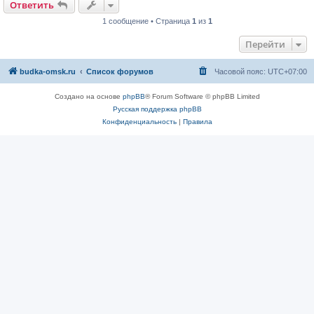
Ответить
1 сообщение • Страница
1
из
1
Перейти
budka-omsk.ru
Список форумов
Часовой пояс:
UTC+07:00
Создано на основе
phpBB
® Forum Software © phpBB Limited
Русская поддержка phpBB
Конфиденциальность
|
Правила