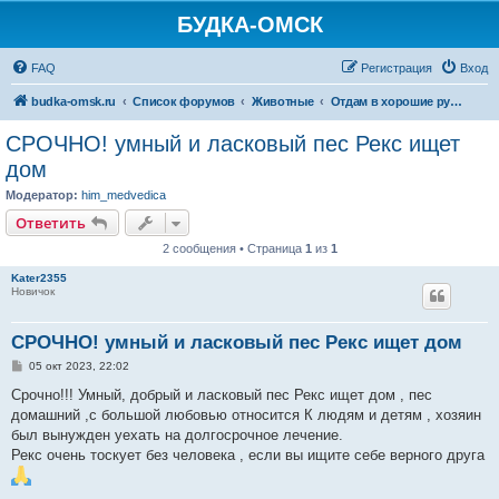
БУДКА-ОМСК
FAQ
Регистрация
Вход
budka-omsk.ru
Список форумов
Животные
Отдам в хорошие руки собаку
СРОЧНО! умный и ласковый пес Рекс ищет
дом
Модератор:
him_medvedica
Ответить
2 сообщения • Страница
1
из
1
Kater2355
Новичок
СРОЧНО! умный и ласковый пес Рекс ищет дом
С
05 окт 2023, 22:02
о
о
Срочно!!! Умный, добрый и ласковый пес Рекс ищет дом , пес
б
домашний ,с большой любовью относится К людям и детям , хозяин
щ
е
был вынужден уехать на долгосрочное лечение.
н
Рекс очень тоскует без человека , если вы ищите себе верного друга
и
е