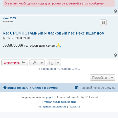
У вас нет необходимых прав для просмотра вложений в этом сообщении.
Kater2355
Новичок
Re: СРОЧНО! умный и ласковый пес Рекс ищет дом
С
05 окт 2023, 22:06
о
о
89658736566 телефон для связи
б
щ
е
н
и
Ответить
е
2 сообщения • Страница
1
из
1
Перейти
budka-omsk.ru
Список форумов
Часовой пояс:
UTC+07:00
Создано на основе
phpBB
® Forum Software © phpBB Limited
Русская поддержка phpBB
Конфиденциальность
|
Правила