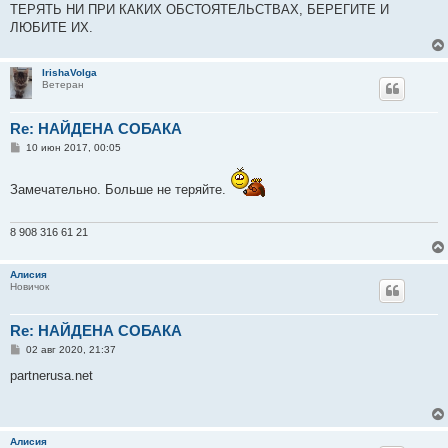
ТЕРЯТЬ НИ ПРИ КАКИХ ОБСТОЯТЕЛЬСТВАХ, БЕРЕГИТЕ И
ЛЮБИТЕ ИХ.
IrishaVolga
Ветеран
Re: НАЙДЕНА СОБАКА
С
10 июн 2017, 00:05
о
о
б
Замечательно. Больше не теряйте.
щ
е
н
и
8 908 316 61 21
е
Алисия
Новичок
Re: НАЙДЕНА СОБАКА
С
02 авг 2020, 21:37
о
о
partnerusa.net
б
щ
е
н
и
Алисия
е