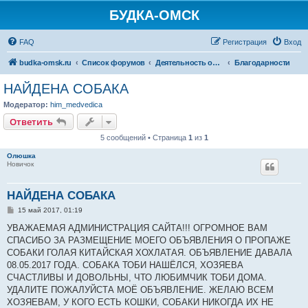
БУДКА-ОМСК
FAQ
Регистрация
Вход
budka-omsk.ru
Список форумов
Деятельность организации
Благодарности
НАЙДЕНА СОБАКА
Модератор:
him_medvedica
Ответить
5 сообщений • Страница
1
из
1
Олюшка
Новичок
НАЙДЕНА СОБАКА
С
15 май 2017, 01:19
о
о
УВАЖАЕМАЯ АДМИНИСТРАЦИЯ САЙТА!!! ОГРОМНОЕ ВАМ
б
СПАСИБО ЗА РАЗМЕЩЕНИЕ МОЕГО ОБЪЯВЛЕНИЯ О ПРОПАЖЕ
щ
е
СОБАКИ ГОЛАЯ КИТАЙСКАЯ ХОХЛАТАЯ. ОБЪЯВЛЕНИЕ ДАВАЛА
н
08.05.2017 ГОДА. СОБАКА ТОБИ НАШЁЛСЯ, ХОЗЯЕВА
и
е
СЧАСТЛИВЫ И ДОВОЛЬНЫ, ЧТО ЛЮБИМЧИК ТОБИ ДОМА.
УДАЛИТЕ ПОЖАЛУЙСТА МОЁ ОБЪЯВЛЕНИЕ. ЖЕЛАЮ ВСЕМ
ХОЗЯЕВАМ, У КОГО ЕСТЬ КОШКИ, СОБАКИ НИКОГДА ИХ НЕ