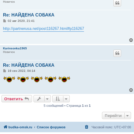
Новичок
Re: НАЙДЕНА СОБАКА
С
02 авг 2020, 21:41
о
о
http://partnerusa.net/post116267.html#p116267
б
щ
е
н
и
Karinsonka1965
е
Новичок
Re: НАЙДЕНА СОБАКА
С
19 сен 2022, 04:14
о
о
б
щ
е
н
и
Ответить
е
5 сообщений • Страница
1
из
1
Перейти
budka-omsk.ru
Список форумов
Часовой пояс:
UTC+07:00