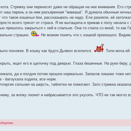
 кота. Стрижку они переносят даже не обращая на нее внимания. Его стр
ет наш парень а за ним разъяренная "мамаша". Я думала обычные ночные
 что такое кошачьи бои, рассказывать не надо. Еле разняли, её затолкал
росто всего трясет от страха. Я ее вытащила и прижав к полу начала с 
ью пришлось закрыться с ней в спальне. Она то спала со мной, то как Г
Реально страшно.
Не можем понять что с кошкой произошло. Видим,
 было похожее. В кошку как будто Дьявол вселился.
Толи моча ей 
ткрыть, ищет его в щелочку под дверью. Глаза бешенные. На руки беру, 
м лежала, да и полдня потом прошли нормально. Запахов лишних тоже нет 
 - багоухала ходила, все норм.
ллергия сильная на шерсть, таблетки не помогают. Зато стрижка оказал
 нему, за жопку лизнет и набрасывается зло укусить. ЧТО ее так могло в
ообщении.