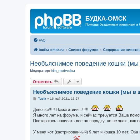
БУДКА-ОМСК
Помощь бездомным животным в 
FAQ
budka-omsk.ru
Список форумов
Содержание животны
Необъяснимое поведение кошки (мы 
Модератор:
him_medvedica
Ответить
Необъяснимое поведение кошки (мы в 
С
Tusik
»
16 май 2021, 13:27
о
о
Девочки!!!!! Памагитиии...!!!!!
б
щ
Я много лет на форуме, и сейчас требуется Ваша помо
е
Постараюсь написать все по порядку, но не знаю, как п
н
и
е
У меня кот (кастрированный) 9 лет и кошка 10 лет. Оба