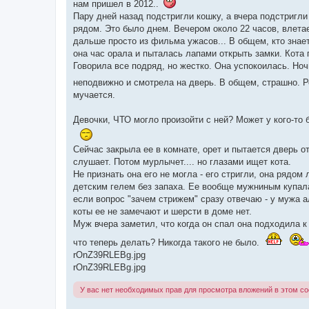
нам пришел в 2012..
Пару дней назад подстригли кошку, а вчера подстригли
рядом. Это было днем. Вечером около 22 часов, влета
дальше просто из фильма ужасов... В общем, кто знает
она час орала и пыталась лапами открыть замки. Кота п
Говорила все подряд, но жестко. Она успокоилась. Ноч
неподвижно и смотрела на дверь. В общем, страшно. 
мучается.
Девочки, ЧТО могло произойти с ней? Может у кого-то
Сейчас закрыла ее в комнате, орет и пытается дверь о
слушает. Потом мурлычет.... но глазами ищет кота.
Не признать она его не могла - его стригли, она рядо
детским гелем без запаха. Ее вообще мужниным купала
если вопрос "зачем стрижем" сразу отвечаю - у мужа а
коты ее не замечают и шерсти в доме нет.
Муж вчера заметил, что когда он спал она подходила к
что теперь делать? Никогда такого не было.
rOnZ39RLEBg.jpg
rOnZ39RLEBg.jpg
У вас нет необходимых прав для просмотра вложений в этом с