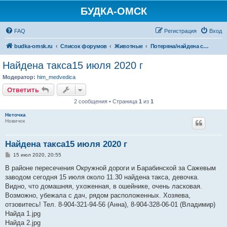
БУДКА-ОМСК
FAQ
Регистрация
Вход
budka-omsk.ru
Список форумов
Животные
Потеряна/найдена собака
Найдена такса15 июля 2020 г
Модератор:
him_medvedica
Ответить
2 сообщения • Страница
1
из
1
Неточка
Новичок
Найдена такса15 июля 2020 г
С
15 июл 2020, 20:55
о
о
В районе пересечения Окружной дороги и Барабинской за Сажевым
б
заводом сегодня 15 июля около 11.30 найдена такса, девочка.
щ
е
Видно, что домашняя, ухоженная, в ошейнике, очень ласковая.
н
Возможно, убежала с дач, рядом расположенных. Хозяева,
и
е
отзовитесь! Тел. 8-904-321-94-56 (Анна), 8-904-328-06-01 (Владимир)
Найда 1.jpg
Найда 2.jpg