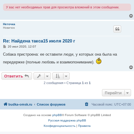
У вас нет необходимых прав для просмотра вложений в этом сообщении.
Неточка
Новичок
Re: Найдена такса15 июля 2020 г
С
20 июл 2020, 12:07
о
о
Собака пристроена: ее оставили люди, у которых она была на
б
щ
передержке (полные любовь и взаимопонимание).
е
н
и
Ответить
е
2 сообщения • Страница
1
из
1
Перейти
budka-omsk.ru
Список форумов
Часовой пояс:
UTC+07:00
Создано на основе
phpBB
® Forum Software © phpBB Limited
Русская поддержка phpBB
Конфиденциальность
|
Правила