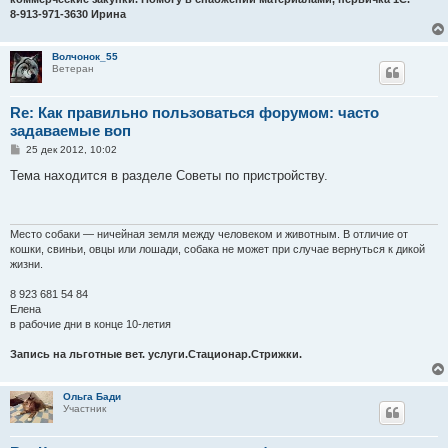
8-913-971-3630 Ирина
Волчонок_55
Ветеран
Re: Как правильно пользоваться форумом: часто
задаваемые воп
С
25 дек 2012, 10:02
о
о
Тема находится в разделе Советы по пристройству.
б
щ
е
н
и
Место собаки — ничейная земля между человеком и животным. В отличие от
е
кошки, свиньи, овцы или лошади, собака не может при случае вернуться к дикой
жизни.
8 923 681 54 84
Елена
в рабочие дни в конце 10-летия
Запись на льготные вет. услуги.Стационар.Стрижки.
Ольга Бади
Участник