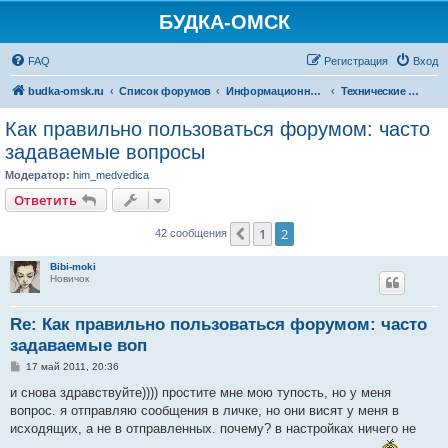
БУДКА-ОМСК
FAQ
Регистрация
Вход
budka-omsk.ru
Список форумов
Информационный раздел
Технические вопросы и работа форума
Как правильно пользоваться форумом: часто
задаваемые вопросы
Модератор:
him_medvedica
Ответить
1
2
Пред.
42 сообщения
Bibi-moki
Новичок
Re: Как правильно пользоваться форумом: часто
задаваемые воп
С
17 май 2011, 20:36
о
о
и снова здравствуйте)))) простите мне мою тупость, но у меня
б
вопрос. я отправляю сообщения в личке, но они висят у меня в
щ
е
исходящих, а не в отправленных. почему? в настройках ничего не
н