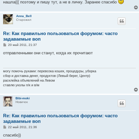
и
нашла((( поэтому и пишу тут, а не в личку. Заранее спасибо
е
Anna_Bell
Старожил
Re: Как правильно пользоваться форумом: часто
задаваемые воп
С
20 май 2011, 21:37
о
о
отправленными они станут, когда их прочитают
б
щ
е
н
и
могу помочь руками: перевозка кошек, процедуры, уборка
е
сбор и доставка денег, продуктов (Левый берег, Центр)
расклейка объявлений на Левом
ставлю уколы п/к и в/м
Bibi-moki
Новичок
Re: Как правильно пользоваться форумом: часто
задаваемые воп
С
22 май 2011, 21:36
о
о
спасибо))
б