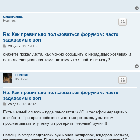
щ
е
н
и
Samozvanka
е
Новичок
Re: Как правильно пользоваться форумом: часто
задаваемые воп
С
20 дек 2012, 14:18
о
о
скажите пожалуйста, как можно сообщить о нерадивых хозяевах и
б
есть ли специальная тема, потому что я найти не могу?
щ
е
н
и
Рыжики
е
Ветеран
Re: Как правильно пользоваться форумом: часто
задаваемые воп
С
25 дек 2012, 07:45
о
о
Есть черный список - куда заносятся ФИО и телефон нерадивых
б
хозяйств. При пристройстве животных рекомендуем всем
щ
е
просматривать эту тему и проверять "черные" ручки!!!
н
и
е
Помощь в сфере подготовки аукционов, котировок, тендеров. Госзаказ,
коммерческие закупки. Помогу в снабжении материалами, первичка 1С.