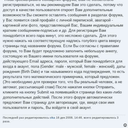
н
регистрироваться, но мы рекомендуем Вам это сделать, потому что
и
е
доступ в качестве пользователя откроет Вам дополнительные
возможности Вы сможете оставлять сообщения в разделах форума,
у Вас появится свой профайл с личной перепиской, аватарой -
картинкой или фото, представляющей Вас, Вашим индивидуальным
кратким сообщением-подписью и др. Для регистрации Вам
понадобится всего пара минут, это несложно сделать. Для этого
нужно нажать на соответствующую надпись голубого цвета вверху
страницы под названием форума. Если Вы согласны с правилами
форума, то Вам будет предложено заполнить небольшую анкету,
состоящую из Вашего имени пользователя на форуме,
действующего Email адреса, пароля, который Вам понадобится для
входа в акаунт, пола (Gender: male - мужской, female - женский), даты
рождения (Birth Date) и так называемого кода подтверждения, то есть
результата того математического примерчика, который предложен.
(Это необходимо для проверки того, что Вы реальный человек, а не
автомат, рассылающий спам) После нажатия кнопки Отправить,
кликните на кнопку Submit на появившейся странице без каких-либо
дополнительных действий. После этого форум автоматически
предложит Вам страницу для авторизации, где, введя свои имя
пользователя и пароль, Вы войдете в свой акаунт.
Последний раз редактировалось
olka
16 дек 2008, 14:46, всего редактировалось 3
раза.