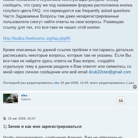
и
е
сообщить, что сразу же под названием форума расположена кнопка
голубого цвета FAQ, что переводится как frequently asked questions
Часто Задаваемые Вопросы там даже незарегистрированные
пользователи смогут найти ответы на свои вопросы. Размещаю
ссылку для тех, кто все-таки не нашел этой кнопки.
http://budka.freeforums.org/faq.php#5
Кроме описанных по данной ссылке проблем я постараюсь детально
расписывать некоторые вопросы, которые там не указаны. Если Вы
все-таки не найдете здесь ответа на Ваш вопрос, создайте
отдельную тему в данном разделе и Вам ответят или свяжитесь со
мной через личное сообщение или мой email
dzub22ster@gmail.com
Последний раз редактировалось
olka
16 дек 2008, 14:45, всего редактировалось 1 раз.
olka
Админ
С
18 авг 2008, 02:07
о
о
1)
Зачем и как мне зарегистрироваться
б
щ
е
Чтобы просматривать сообщения форума, Вам не обязательно