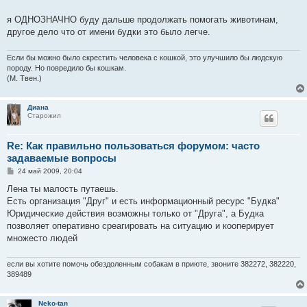
е
я ОДНОЗНАЧНО буду дальше продолжать помогать животинам,
другое дело что от имени будки это было легче.
Если бы можно было скрестить человека с кошкой, это улучшило бы людскую
породу. Но повредило бы кошкам.
(М. Твен.)
Диана
Старожил
Re: Как правильно пользоваться форумом: часто
задаваемые вопросы
С
24 май 2009, 20:04
о
о
Лена ты малость путаешь.
б
Есть организация "Друг" и есть информационный ресурс "Будка"
щ
е
Юридические действия возможны только от "Друга", а Будка
н
позволяет оперативно среагировать на ситуацию и кооперирует
и
е
множесто людей
если вы хотите помочь обездоленным собакам в приюте, звоните 382272, 382220,
389489
Neko-tan