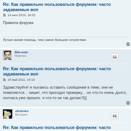
Re: Как правильно пользоваться форумом: часто
задаваемые воп
С
14 июн 2010, 19:32
о
о
Правила форума
б
щ
е
н
и
Лучше малая помощь, чем самое большое сочувствие.
е
Bibi-moki
Новичок
Re: Как правильно пользоваться форумом: часто
задаваемые воп
С
16 май 2011, 16:14
о
о
Здравствуйте! я пытаюсь оставить сообщения в теме, они не
б
появляются... пишет, что проходит проверку... но что-то очень долго,
щ
е
полчаса уже прошло. я что-то не так делаю?(((
н
и
е
ofrolenko
Ветеран
Re: Как правильно пользоваться форумом: часто