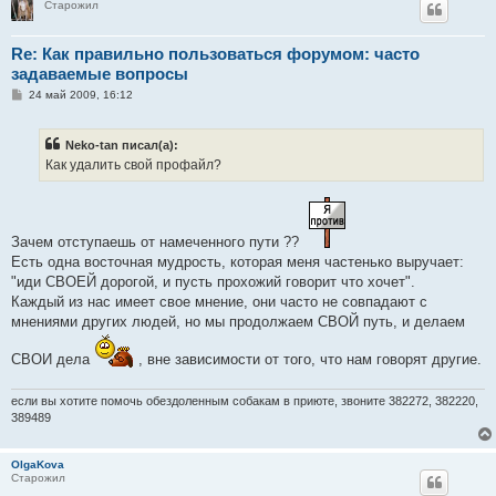
Старожил
Re: Как правильно пользоваться форумом: часто
задаваемые вопросы
С
24 май 2009, 16:12
о
о
б
Neko-tan писал(а):
щ
е
Как удалить свой профайл?
н
и
е
Зачем отступаешь от намеченного пути ??
Есть одна восточная мудрость, которая меня частенько выручает:
"иди СВОЕЙ дорогой, и пусть прохожий говорит что хочет".
Каждый из нас имеет свое мнение, они часто не совпадают с
мнениями других людей, но мы продолжаем СВОЙ путь, и делаем
СВОИ дела
, вне зависимости от того, что нам говорят другие.
если вы хотите помочь обездоленным собакам в приюте, звоните 382272, 382220,
389489
OlgaKova
Старожил