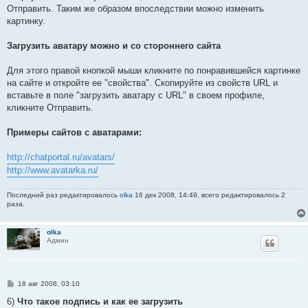
Отправить. Таким же образом впоследствии можно изменить
картинку.
Загрузить аватару можно и со стороннего сайта
Для этого правой кнопкой мыши кликните по понравившейся картинке
на сайте и откройте ее "свойства". Скопируйте из свойств URL и
вставьте в поле "загрузить аватару с URL" в своем профиле,
кликните Отправить.
Примеры сайтов с аватарами:
http://chatportal.ru/avatars/
http://www.avatarka.ru/
Последний раз редактировалось
olka
16 дек 2008, 14:49, всего редактировалось 2
раза.
olka
Админ
С
18 авг 2008, 03:10
о
о
6)
Что такое подпись и как ее загрузить
б