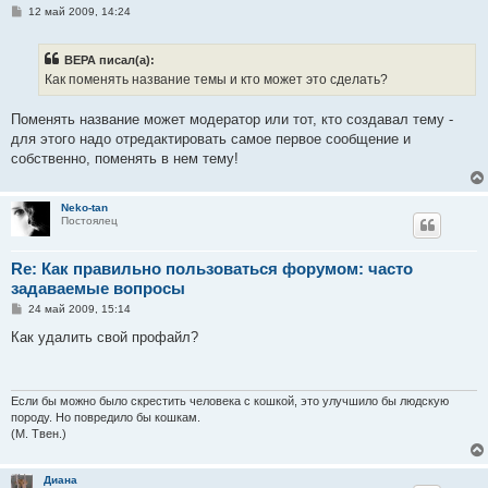
С
12 май 2009, 14:24
о
о
б
ВЕРА писал(а):
щ
е
Как поменять название темы и кто может это сделать?
н
и
е
Поменять название может модератор или тот, кто создавал тему -
для этого надо отредактировать самое первое сообщение и
собственно, поменять в нем тему!
Neko-tan
Постоялец
Re: Как правильно пользоваться форумом: часто
задаваемые вопросы
С
24 май 2009, 15:14
о
о
Как удалить свой профайл?
б
щ
е
н
и
Если бы можно было скрестить человека с кошкой, это улучшило бы людскую
е
породу. Но повредило бы кошкам.
(М. Твен.)
Диана