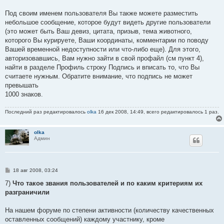
щ
е
Под своим именем пользователя Вы также можете разместить
н
небольшое сообщение, которое будут видеть другие пользователи
и
е
(это может быть Ваш девиз, цитата, призыв, тема животного,
которого Вы курируете, Ваши координаты, комментарии по поводу
Вашей временной недоступности или что-либо еще). Для этого,
авторизовавшись, Вам нужно зайти в свой профайл (см пункт 4),
найти в разделе Профиль строку Подпись и вписать то, что Вы
считаете нужным. Обратите внимание, что подпись не может
превышать
1000 знаков.
Последний раз редактировалось
olka
16 дек 2008, 14:49, всего редактировалось 1 раз.
olka
Админ
С
18 авг 2008, 03:24
о
о
7)
Что такое звания пользователей и по каким критериям их
б
разграничили
щ
е
н
На нашем форуме по степени активности (количеству качественных
и
е
оставленных сообщений) каждому участнику, кроме