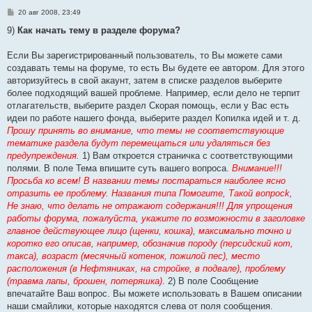
С
20 авг 2008, 23:49
о
о
9)
Как начать тему в разделе форума?
б
щ
е
Если Вы зарегистрированный пользователь, то Вы можете сами
н
создавать темы на форуме, то есть Вы будете ее автором. Для этого
и
е
авторизуйтесь в свой акаунт, затем в списке разделов выберите
более подходящий вашей проблеме. Например, если дело не терпит
отлагательств, выберите раздел Скорая помощь, если у Вас есть
идеи по работе нашего фонда, выберите раздел Копилка идей и т. д.
Прошу принять во внимание, что темы не соответствующие
тематике раздела будут перемещаться или удаляться без
предупреждения.
1) Вам откроется страничка с соответствующими
полями. В поле Тема впишите суть вашего вопроса.
Внимание!!!
Просьба ко всем! В названии темы постараться наиболее ясно
отразить ее проблему. Названия типа Помогите, Такой вопросk,
Не знаю, что делать не отражают содержания!!! Для упрощения
работы форума, пожалуйста, укажите по возможности в заголовке
главное действующее лицо (щенки, кошка), максимально точно и
коротко его описав, например, обозначив породу (персидский кот,
такса), возраст (месячный котенок, пожилой пес), место
расположения (в Нефтяниках, на стройке, в подвале), проблему
(травма лапы, брошен, потеряшка)
. 2) В поле Сообщение
впечатайте Ваш вопрос. Вы можете использовать в Вашем описании
наши смайлики, которые находятся слева от поля сообщения.