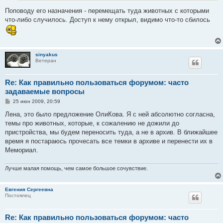
Поповоду его назначения - перемещать туда животных с которыми
что-либо случилось. Доступ к нему открыл, видимо что-то сбилось
sinyakus
Ветеран
Re: Как правильно пользоваться форумом: часто
задаваемые вопросы
С
25 июн 2009, 20:59
о
о
Лена, это было предложение ОлиКова. Я с ней абсолютно согласна,
б
темы про животных, которые, к сожалению не дожили до
щ
е
пристройства, мы будем переносить туда, а не в архив. В ближайшее
н
время я постараюсь прочесать все темки в архиве и перенести их в
и
е
Мемориал.
Лучше малая помощь, чем самое большое сочувствие.
Евгения Сергеевна
Постоялец
Re: Как правильно пользоваться форумом: часто