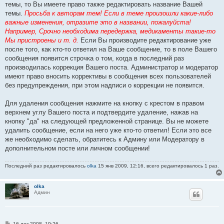
темы, то Вы имеете право также редактировать название Вашей
темы.
Просьба к авторам тем! Если в теме произошли какие-либо
важные изменения, отразите это в названии, пожалуйста!
Например, Срочно необходима передержка, медикаменты такие-то
Мы пристроены и т. д.
Если Вы производите редактирование уже
после того, как кто-то ответил на Ваше сообщение, то в поле Вашего
сообщения появится строчка о том, когда в последний раз
производилась коррекция Вашего поста. Администратор и модератор
имеют право вносить коррективы в сообщения всех пользователей
без предупреждения, при этом надписи о коррекции не появится.
Для удаления сообщения нажмите на кнопку с крестом в правом
верхнем углу Вашего поста и подтвердите удаление, нажав на
кнопку "да" на следующей предложенной странице. Вы не можете
удалить сообщение, если на него уже кто-то ответил! Если это все
же необходимо сделать, обратитесь к Админу или Модератору в
дополнительном посте или личном сообщении!
Последний раз редактировалось
olka
15 янв 2009, 12:16, всего редактировалось 1 раз.
olka
Админ
С
16 дек 2008, 19:26