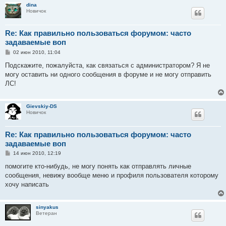
dina
Новичок
Re: Как правильно пользоваться форумом: часто
задаваемые воп
С
02 июн 2010, 11:04
о
о
Подскажите, пожалуйста, как связаться с администратором? Я не
б
могу оставить ни одного сообщения в форуме и не могу отправить
щ
е
ЛС!
н
и
е
Gievskiy-DS
Новичок
Re: Как правильно пользоваться форумом: часто
задаваемые воп
С
14 июн 2010, 12:19
о
о
помогите кто-нибудь, не могу понять как отправлять личные
б
сообщения, невижу вообще меню и профиля пользователя которому
щ
е
хочу написать
н
и
е
sinyakus
Ветеран