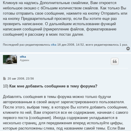
Кликнув на надпись Дополнительные смайлики, Вам откроется
небольшое окошко с бОльшим количеством смайлов. Как только Вы
готовы отправить свое сообщение, нажмите на кнопку Отправить или
на кнопку Предварительный просмотр, если Вы хотите еще раз
проверить написанное. О дальнейшем использовании функций
написания сообщений (прикрепление файлов, форматирование
сообщения) я расскажу в моих постах далее.
Последний раз редактировалось
olka
16 дек 2008, 14:52, всего редактировалось 1 раз.
olka
Админ
С
20 авг 2008, 23:56
о
о
10)
Как мне добавить сообщение в тему форума?
б
щ
е
Добавлять сообщения в темы форума можно только будучи
н
авторизованным в своей акаунт зарегистрированного пользователя.
и
е
После этого, выбрав тему, в которую Вы хотите добавить сообщение,
кликните по ней, Вам откроется все ее содержание, начиная с самого
первого поста (сообщения). Иногда содержание укладывается в
несколько страниц, для передвижения вперед используйте цифры,
которые расположены слева, под названием самой темы. Если Вам