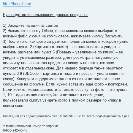
http://keep4u.ru/
Руководство использования данных ресурсов:
1) Заходите на один из сайтов
2) Нажимаете кнопку Обзор, в появившемся окошке выбираете
нужный файл у себя на компьютере, нажимаете кнопку Загрузить
3) После того, как фото загрузится, появится меню, в котором нужно
выбрать пункт 2 (Картинка в тексте) – ее пользователи увидят в
нужном размере или пункт 3 (Превью – увеличение по клику) – ее
увидят в уменьшенном размере, для просмотра в натуральную
величину пользователю придется кликнуть по фото, которое
откроется в отдельном окне. Для нашего форума также работают
пункты 8,9 (BBCode – картинка в тексте и превью – увеличение по
клику). Копируем содержимое одного из них и вставляем в свое
сообщение на форуме. Если нужно вставить еще фото – повторяем.
Если хотите, можно разместить только ссылку на фото – это пункты
1, 10 – один из них скопируйте и вставьте в сообщение,
пользователи смогут увидеть фото в полном размере по клику в
новом окне.
Последний раз редактировалось
olka
15 янв 2009, 12:16, всего редактировалось 1 раз.
У меня изменился номер телефона! -
8-905-942-45-46