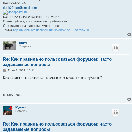
8-905-942-45-46
dzub22ster@gmail.com
КОШЕЧКА СИМОЧКА ИЩЕТ СЕМЬЮ!!!
Очень добрая, спокойная, беспроблемная!
Стерилизована, здорова. Кушает все.
Темка
http://budka-omsk.ru/forum/viewtopic.ph ... &start=105
ВЕРА
Старожил
Re: Как правильно пользоваться форумом: часто
задаваемые вопросы
С
11 май 2009, 18:11
о
о
Как поменять название темы и кто может это сделать?
б
щ
е
н
и
89139757010
е
Юджин
Новичок
Re: Как правильно пользоваться форумом: часто
задаваемые вопросы