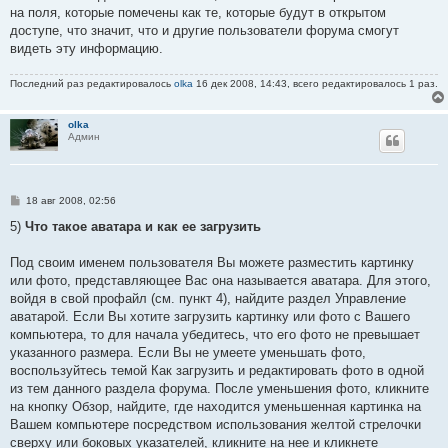
на поля, которые помечены как те, которые будут в открытом
доступе, что значит, что и другие пользователи форума смогут
видеть эту информацию.
Последний раз редактировалось
olka
16 дек 2008, 14:43, всего редактировалось 1 раз.
olka
Админ
С
18 авг 2008, 02:56
о
о
5)
Что такое аватара и как ее загрузить
б
щ
е
Под своим именем пользователя Вы можете разместить картинку
н
или фото, представляющее Вас она называется аватара. Для этого,
и
е
войдя в свой профайл (см. пункт 4), найдите раздел Управление
аватарой. Если Вы хотите загрузить картинку или фото с Вашего
компьютера, то для начала убедитесь, что его фото не превышает
указанного размера. Если Вы не умеете уменьшать фото,
воспользуйтесь темой Как загрузить и редактировать фото в одной
из тем данного раздела форума. После уменьшения фото, кликните
на кнопку Обзор, найдите, где находится уменьшенная картинка на
Вашем компьютере посредством использования желтой стрелочки
сверху или боковых указателей, кликните на нее и кликнете