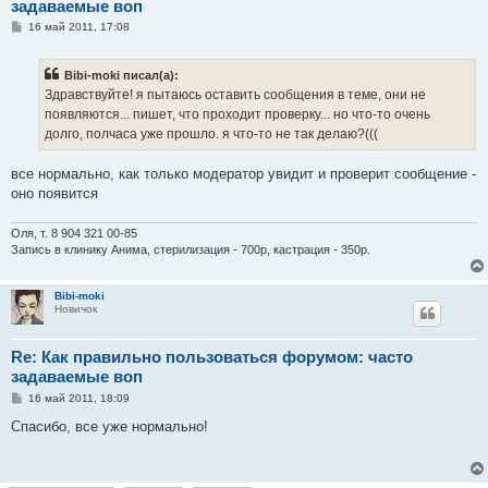
задаваемые воп
С
16 май 2011, 17:08
о
о
б
Bibi-moki писал(а):
щ
е
Здравствуйте! я пытаюсь оставить сообщения в теме, они не
н
появляются... пишет, что проходит проверку... но что-то очень
и
е
долго, полчаса уже прошло. я что-то не так делаю?(((
все нормально, как только модератор увидит и проверит сообщение -
оно появится
Оля, т. 8 904 321 00-85
Запись в клинику Анима, стерилизация - 700р, кастрация - 350р.
Bibi-moki
Новичок
Re: Как правильно пользоваться форумом: часто
задаваемые воп
С
16 май 2011, 18:09
о
о
Спасибо, все уже нормально!
б
щ
е
н