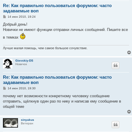
Re: Как правильно пользоваться форумом: часто
задаваемые воп
С
14 июн 2010, 19:24
о
о
Добрый день!
б
Новички не имеют функции отправки личных сообщений. Пишите все
щ
е
в темках
н
и
е
Лучше малая помощь, чем самое большое сочувствие.
Gievskiy-DS
Новичок
Re: Как правильно пользоваться форумом: часто
задаваемые воп
С
14 июн 2010, 19:30
о
о
почему нет возможности конкретному человеку сообщение
б
отправить, щёлкнув один раз по нику и написав ему сообщение в
щ
е
общей теме
н
и
е
sinyakus
Ветеран