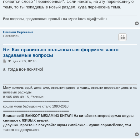
появится слово "Перенесенная". Если нажать, на эту перенесенную
тему, то ты попадешь в новый раздел, куда перенесена тема.
Все вопросы, предложения, просьбы на адрес kova-olga@mail.ru
Евгения Сергеевна
Постоялец
Re: Как правильно пользоваться форумом: часто
задаваемые вопросы
С
31 дек 2009, 02:46
о
о
а. тогда все понятно!
б
щ
е
н
и
Могу помочь едой, деньгами, отвезти-привезти кошку, отвезти перевезти деньги на
е
целевые расходы.
8-905-098-49-15, Евгения
===================================
кошки моей бабушки не стало 1993-2010
===================================
Внимание!!! БАЙКОТ МЕХАМ ИЗ КИТАЯ! На китайских зверофермах шкуры
снимают с ЖИВЫХ зверей.
Девушки, просто не покупайте шубы китайские... лучше европейские, там
такого не допускают.