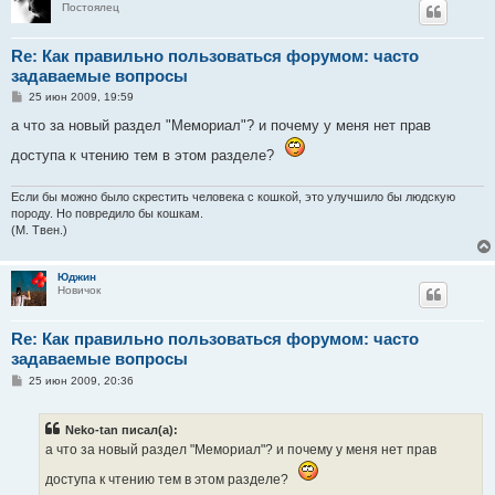
Постоялец
Re: Как правильно пользоваться форумом: часто
задаваемые вопросы
С
25 июн 2009, 19:59
о
о
а что за новый раздел "Мемориал"? и почему у меня нет прав
б
щ
доступа к чтению тем в этом разделе?
е
н
и
Если бы можно было скрестить человека с кошкой, это улучшило бы людскую
е
породу. Но повредило бы кошкам.
(М. Твен.)
Юджин
Новичок
Re: Как правильно пользоваться форумом: часто
задаваемые вопросы
С
25 июн 2009, 20:36
о
о
б
Neko-tan писал(а):
щ
е
а что за новый раздел "Мемориал"? и почему у меня нет прав
н
и
доступа к чтению тем в этом разделе?
е