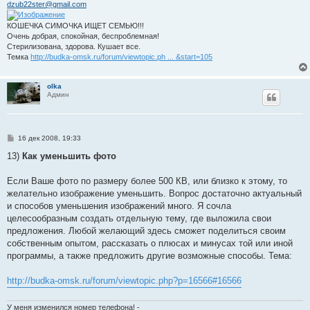
dzub22ster@gmail.com
КОШЕЧКА СИМОЧКА ИЩЕТ СЕМЬЮ!!!
Очень добрая, спокойная, беспроблемная!
Стерилизована, здорова. Кушает все.
Темка
http://budka-omsk.ru/forum/viewtopic.ph ... &start=105
olka
Админ
С
16 дек 2008, 19:33
о
о
13)
Как уменьшить фото
б
щ
е
Если Ваше фото по размеру более 500 КВ, или близко к этому, то
н
желательно изображение уменьшить. Вопрос достаточно актуальный
и
е
и способов уменьшения изображений много. Я сочла
целесообразным создать отдельную тему, где выложила свои
предложения. Любой желающий здесь сможет поделиться своим
собственным опытом, рассказать о плюсах и минусах той или иной
программы, а также предложить другие возможные способы. Тема:
http://budka-omsk.ru/forum/viewtopic.php?p=16566#16566
У меня изменился номер телефона! -