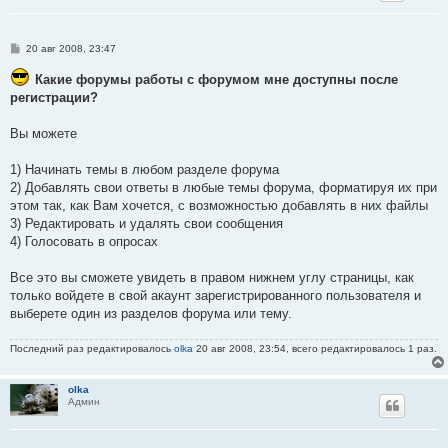
С
20 авг 2008, 23:47
о
о
Какие форумы работы с форумом мне доступны после
б
регистрации?
щ
е
н
Вы можете
и
е
1) Начинать темы в любом разделе форума
2) Добавлять свои ответы в любые темы форума, форматируя их при
этом так, как Вам хочется, с возможностью добавлять в них файлы
3) Редактировать и удалять свои сообщения
4) Голосовать в опросах
Все это вы сможете увидеть в правом нижнем углу страницы, как
только войдете в свой акаунт зарегистрированного пользователя и
выберете один из разделов форума или тему.
Последний раз редактировалось
olka
20 авг 2008, 23:54, всего редактировалось 1 раз.
olka
Админ