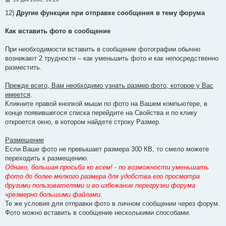
о
о
12)
Другие функции при отправке сообщения в тему форума
б
щ
е
Как вставить фото в сообщение
н
и
е
При необходимости вставить в сообщение фотографии обычно
возникают 2 трудности – как уменьшить фото и как непосредственно
разместить.
Прежде всего, Вам необходимо узнать размер фото, которое у Вас
имеется
.
Кликните правой кнопкой мыши по фото на Вашем компьютере, в
конце появившегося списка перейдите на Свойства и по клику
откроется окно, в котором найдете строку Размер.
Размещение
Если Ваше фото не превышает размера 300 КВ, то смело можете
переходить к размещению.
Однако, большая просьба ко всем! - по возможности уменьшать
фото до более мелкого размера для удобства его просмотра
другими пользователями и во избежание перегрузки форума
чрезмерно большими файлами.
Те же условия для отправки фото в личном сообщении через форум.
Фото можно вставить в сообщение несколькими способами.