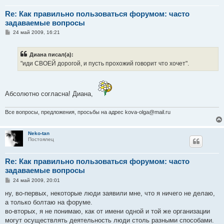
Re: Как правильно пользоваться форумом: часто
задаваемые вопросы
С
24 май 2009, 16:21
о
о
б
Диана писал(а):
щ
е
"иди СВОЕЙ дорогой, и пусть прохожий говорит что хочет".
н
и
е
Абсолютно согласна! Диана,
Все вопросы, предложения, просьбы на адрес kova-olga@mail.ru
Neko-tan
Постоялец
Re: Как правильно пользоваться форумом: часто
задаваемые вопросы
С
24 май 2009, 20:01
о
о
ну, во-первых, некоторые люди заявили мне, что я ничего не делаю,
б
а только болтаю на форуме.
щ
е
во-вторых, я не понимаю, как от имени одной и той же организации
н
могут осуществлять деятельность люди столь разными способами.
и