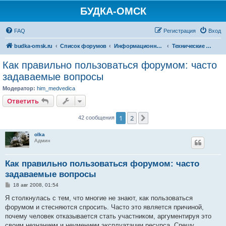
БУДКА-ОМСК
FAQ
Регистрация
Вход
budka-omsk.ru
Список форумов
Информационный раздел
Технические вопросы и работа форума
Как правильно пользоваться форумом: часто
задаваемые вопросы
Модератор:
him_medvedica
Ответить
1
2
След.
42 сообщения
olka
Админ
Как правильно пользоваться форумом: часто
задаваемые вопросы
С
18 авг 2008, 01:54
о
о
Я столкнулась с тем, что многие не знают, как пользоваться
б
форумом и стесняются спросить. Часто это является причиной,
щ
е
почему человек отказывается стать участником, аргументируя это
н
своим незнанием и неумением эксплуатации ресурса. Спешу