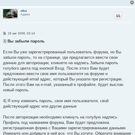
olka
Админ
С
18 авг 2008, 02:14
о
о
3)
Вы забыли пароль
б
щ
е
Если Вы уже зарегистрированный пользователь форума, но Вы
н
забыли пароль, то на странице, где предлагается ввести свои
и
е
данные для авторизации, кликнете на надпись Забыли пароль
голубого цвета под кнопкой Вход. После этого Вам будет
предложено ввести свое имя пользователя на форуме и
действующий email адрес, который Вы указали при регистрации.
После этого Вам на e-mail, указанный в профайле, будет выслан
новый пароль.
4) Я хочу изменить пароль, свое имя пользователя, свой
действующий адрес или другие данные
После авторизации необходимо кликнуть на голубую надпись
Профиль под названием форума, Вам будет предложена
регистрационная форма с Вашими зарегистрированными данными.
Измените или добавьте в ней все, что Вы хотите. Обратите внимание