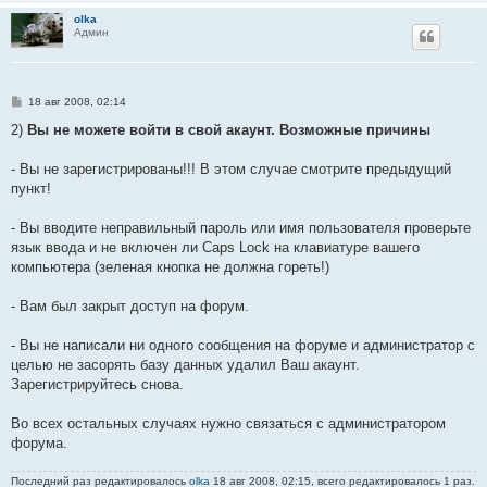
olka
Админ
С
18 авг 2008, 02:14
о
о
2)
Вы не можете войти в свой акаунт. Возможные причины
б
щ
е
- Вы не зарегистрированы!!! В этом случае смотрите предыдущий
н
пункт!
и
е
- Вы вводите неправильный пароль или имя пользователя проверьте
язык ввода и не включен ли Caps Lock на клавиатуре вашего
компьютера (зеленая кнопка не должна гореть!)
- Вам был закрыт доступ на форум.
- Вы не написали ни одного сообщения на форуме и администратор с
целью не засорять базу данных удалил Ваш акаунт.
Зарегистрируйтесь снова.
Во всех остальных случаях нужно связаться с администратором
форума.
Последний раз редактировалось
olka
18 авг 2008, 02:15, всего редактировалось 1 раз.