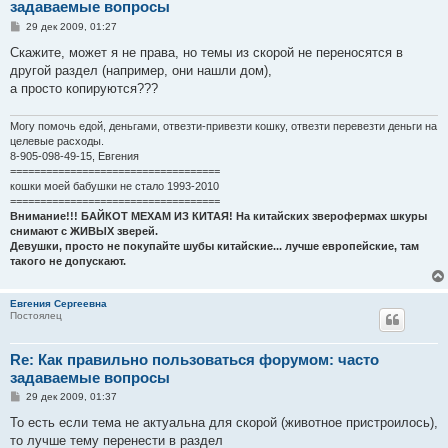
задаваемые вопросы
С
29 дек 2009, 01:27
о
о
Скажите, может я не права, но темы из скорой не переносятся в
б
другой раздел (например, они нашли дом),
щ
е
а просто копируются???
н
и
е
Могу помочь едой, деньгами, отвезти-привезти кошку, отвезти перевезти деньги на
целевые расходы.
8-905-098-49-15, Евгения
===================================
кошки моей бабушки не стало 1993-2010
===================================
Внимание!!! БАЙКОТ МЕХАМ ИЗ КИТАЯ! На китайских зверофермах шкуры
снимают с ЖИВЫХ зверей.
Девушки, просто не покупайте шубы китайские... лучше европейские, там
такого не допускают.
Евгения Сергеевна
Постоялец
Re: Как правильно пользоваться форумом: часто
задаваемые вопросы
С
29 дек 2009, 01:37
о
о
То есть если тема не актуальна для скорой (животное пристроилось),
б
то лучше тему перенести в раздел
щ