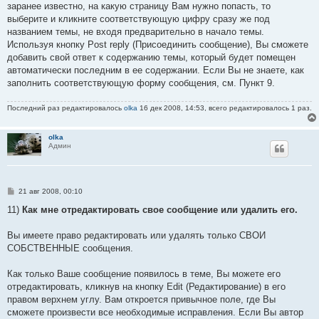
заранее известно, на какую страницу Вам нужно попасть, то
выберите и кликните соответствующую цифру сразу же под
названием темы, не входя предварительно в начало темы.
Используя кнопку Post reply (Присоединить сообщение), Вы сможете
добавить свой ответ к содержанию темы, который будет помещен
автоматически последним в ее содержании. Если Вы не знаете, как
заполнить соответствующую форму сообщения, см. Пункт 9.
Последний раз редактировалось
olka
16 дек 2008, 14:53, всего редактировалось 1 раз.
olka
Админ
С
21 авг 2008, 00:10
о
о
11)
Как мне отредактировать свое сообщение или удалить его.
б
щ
е
Вы имеете право редактировать или удалять только СВОИ
н
СОБСТВЕННЫЕ сообщения.
и
е
Как только Ваше сообщение появилось в теме, Вы можете его
отредактировать, кликнув на кнопку Edit (Редактирование) в его
правом верхнем углу. Вам откроется привычное поле, где Вы
сможете произвести все необходимые исправления. Если Вы автор