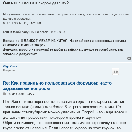
е
Они нашли дом а в скорой удалить?
н
и
е
Могу помочь едой, деньгами, отвезти-привезти кошку, отвезти перевезти деньги на
целевые расходы.
8-905-098-49-15, Евгения
===================================
кошки моей бабушки не стало 1993-2010
===================================
Внимание!!! БАЙКОТ МЕХАМ ИЗ КИТАЯ! На китайских зверофермах шкуры
снимают с ЖИВЫХ зверей.
Девушки, просто не покупайте шубы китайские... лучше европейские, там
такого не допускают.
OlgaKova
Старожил
Re: Как правильно пользоваться форумом: часто
задаваемые вопросы
С
30 дек 2009, 03:27
о
о
Нет, Женя, темы переносятся в новый раздел, а в старом остается
б
только ссылка (ярлык) для более быстрого нахождения темы. Со
щ
е
временем ссылку/ярлык можно удалить из Скорой, что чаще всего и
н
делается по прошествии некоторого времени админом.
и
е
Обрати внимание, что перенесенныя тема имеет стрелочку на фоне
круга слева от названия. Если навести курсор на этот кружок, то