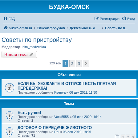
БУДКА-ОМСК
FAQ
Регистрация
Вход
budka-omsk.ru
Список форумов
Деятельность организации
Советы по пристройству
Советы по пристройству
Модератор:
him_medvedica
Новая тема
1
2
3
След.
129 тем
Объявления
ЕСЛИ ВЫ УЕЗЖАЕТЕ В ОТПУСК!! ЕСТЬ ПЛАТНАЯ
ПЕРЕДЕРЖКА!
Последнее сообщение
Ksenya
«
06 дек 2011, 11:30
Темы
Есть ручки!
Последнее сообщение
Vetal5555
«
05 июл 2020, 16:14
Ответы:
2
ДОГОВОР О ПЕРЕДАЧЕ ЖИВОТНОГО
Последнее сообщение
Rei
«
06 сен 2019, 19:01
Ответы:
71
1
2
3