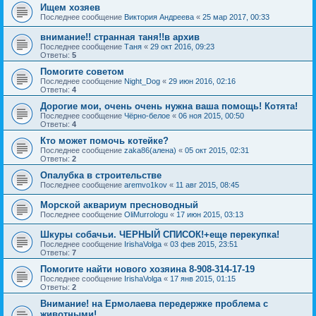
Ищем хозяев
Последнее сообщение
Виктория Андреева
«
25 мар 2017, 00:33
внимание!! странная таня!!в архив
Последнее сообщение
Таня
«
29 окт 2016, 09:23
Ответы:
5
Помогите советом
Последнее сообщение
Night_Dog
«
29 июн 2016, 02:16
Ответы:
4
Дорогие мои, очень очень нужна ваша помощь! Котята!
Последнее сообщение
Чёрно-белое
«
06 ноя 2015, 00:50
Ответы:
4
Кто может помочь котейке?
Последнее сообщение
zaka86(алена)
«
05 окт 2015, 02:31
Ответы:
2
Опалубка в строительстве
Последнее сообщение
aremvo1kov
«
11 авг 2015, 08:45
Морской аквариум пресноводный
Последнее сообщение
OliMurrologu
«
17 июн 2015, 03:13
Шкуры собачьи. ЧЕРНЫЙ СПИСОК!+еще перекупка!
Последнее сообщение
IrishaVolga
«
03 фев 2015, 23:51
Ответы:
7
Помогите найти нового хозяина 8-908-314-17-19
Последнее сообщение
IrishaVolga
«
17 янв 2015, 01:15
Ответы:
2
Внимание! на Ермолаева передержке проблема с
животными!