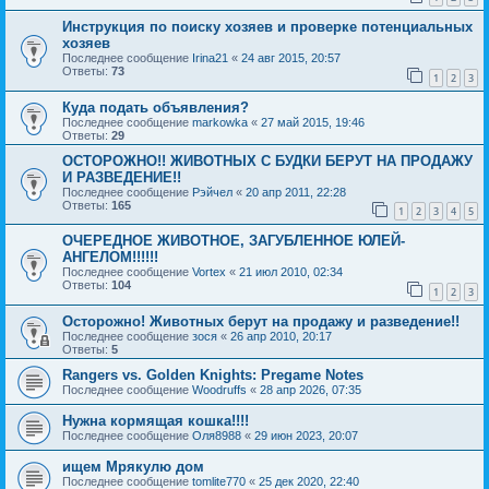
Инструкция по поиску хозяев и проверке потенциальных
хозяев
Последнее сообщение
Irina21
«
24 авг 2015, 20:57
Ответы:
73
1
2
3
Куда подать объявления?
Последнее сообщение
markowka
«
27 май 2015, 19:46
Ответы:
29
ОСТОРОЖНО!! ЖИВОТНЫХ С БУДКИ БЕРУТ НА ПРОДАЖУ
И РАЗВЕДЕНИЕ!!
Последнее сообщение
Рэйчел
«
20 апр 2011, 22:28
Ответы:
165
1
2
3
4
5
ОЧЕРЕДНОЕ ЖИВОТНОЕ, ЗАГУБЛЕННОЕ ЮЛЕЙ-
АНГЕЛОМ!!!!!!
Последнее сообщение
Vortex
«
21 июл 2010, 02:34
Ответы:
104
1
2
3
Осторожно! Животных берут на продажу и разведение!!
Последнее сообщение
зося
«
26 апр 2010, 20:17
Ответы:
5
Rangers vs. Golden Knights: Pregame Notes
Последнее сообщение
Woodruffs
«
28 апр 2026, 07:35
Нужна кормящая кошка!!!!
Последнее сообщение
Оля8988
«
29 июн 2023, 20:07
ищем Мрякулю дом
Последнее сообщение
tomlite770
«
25 дек 2020, 22:40