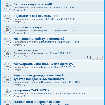
Льготная стерилизация!!!!
Последнее сообщение
Ася1-1
«
26 июн 2014, 15:58
Ответы:
2
Подскажите как поймать кота
Последнее сообщение
Ася1-1
«
23 июн 2014, 14:09
Ответы:
6
Помогите пожалуйсто
Последнее сообщение
queen_j
«
03 июн 2014, 01:21
Ответы:
9
Как провести собаку в самолете?
Последнее сообщение
марсианка
«
20 фев 2014, 13:48
Ответы:
2
Права животных
Последнее сообщение
Anya
«
11 янв 2014, 18:41
Ответы:
89
1
2
3
Как устроить животное на передержку?
Последнее сообщение
Кирюха
«
08 янв 2014, 22:02
Ответы:
3
Куратор, сокуратор,финансовый
куратор,передержка.Обязанности
Последнее сообщение
Волчонок_55
«
14 дек 2013, 13:03
Ответы:
7
осторожно САТАНИСТЫ!
Последнее сообщение
Малышка Кошка
«
11 дек 2013, 17:41
Ответы:
12
лыжная база в черный список.