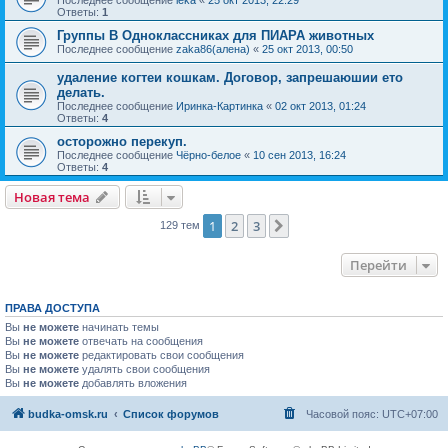
Последнее сообщение
leka
«
25 окт 2013, 22:29
Ответы:
1
Группы В Одноклассниках для ПИАРА животных
Последнее сообщение
zaka86(алена)
«
25 окт 2013, 00:50
удалениe когтеи кошкам. Договор, запрешаюшии ето
делать.
Последнее сообщение
Иринка-Картинка
«
02 окт 2013, 01:24
Ответы:
4
осторожно перекуп.
Последнее сообщение
Чёрно-белое
«
10 сен 2013, 16:24
Ответы:
4
Новая тема
1
2
3
След.
129 тем
Перейти
ПРАВА ДОСТУПА
Вы
не можете
начинать темы
Вы
не можете
отвечать на сообщения
Вы
не можете
редактировать свои сообщения
Вы
не можете
удалять свои сообщения
Вы
не можете
добавлять вложения
budka-omsk.ru
Список форумов
Часовой пояс:
UTC+07:00