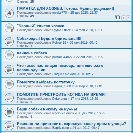
Ответы:
25
ПАМЯТКА ДЛЯ ХОЗЯЕВ. Готова. Нужны рецензии!)
Последнее сообщение
tomlite770
«
25 дек 2020, 22:37
Ответы:
49
1
2
"Черный" список хозяев
Последнее сообщение
Будка-Омск
«
14 фев 2020, 12:11
Собакоеды! Будьте бдительны!!!!
Последнее сообщение
Polina416
«
06 сен 2019, 00:40
Ответы:
3
найдена собака
Последнее сообщение
роман644027
«
22 авг 2019, 19:55
Что такое настоящая помощь, или еще раз о
неравнодушии
Последнее сообщение
Людик
«
02 июн 2018, 18:17
Помогите выбрать когтеточку
Последнее сообщение
Вадим_1980
«
26 мар 2018, 17:01
ПОМОГИТЕ ПРИСТРОИТЬ КОТИКА НА ВРЕМЯ!
Последнее сообщение
Didakonut
«
17 янв 2018, 16:20
Ответы:
1
Ваши собаки никому не нужны
Последнее сообщение
Nadin-ka.omck
«
03 дек 2017, 19:25
Ответы:
4
Реально ли пристроить взрослую кошку прям с улицы?
Последнее сообщение
Барбузюня
«
24 авг 2017, 09:47