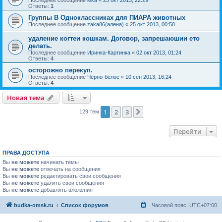
Последнее сообщение
leka
«
25 окт 2013, 22:29
Ответы:
1
Группы В Одноклассниках для ПИАРА животных
Последнее сообщение
zaka86(алена)
«
25 окт 2013, 00:50
удалениe когтеи кошкам. Договор, запрешаюшии ето
делать.
Последнее сообщение
Иринка-Картинка
«
02 окт 2013, 01:24
Ответы:
4
осторожно перекуп.
Последнее сообщение
Чёрно-белое
«
10 сен 2013, 16:24
Ответы:
4
Новая тема
1
2
3
След.
129 тем
Перейти
ПРАВА ДОСТУПА
Вы
не можете
начинать темы
Вы
не можете
отвечать на сообщения
Вы
не можете
редактировать свои сообщения
Вы
не можете
удалять свои сообщения
Вы
не можете
добавлять вложения
budka-omsk.ru
Список форумов
Часовой пояс:
UTC+07:00