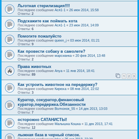
Льготная стерилизация!!!!
Последнее сообщение
Ася1-1
«
26 июн 2014, 15:58
Ответы:
2
Подскажите как поймать кота
Последнее сообщение
Ася1-1
«
23 июн 2014, 14:09
Ответы:
6
Помогите пожалуйсто
Последнее сообщение
queen_j
«
03 июн 2014, 01:21
Ответы:
9
Как провести собаку в самолете?
Последнее сообщение
марсианка
«
20 фев 2014, 13:48
Ответы:
2
Права животных
Последнее сообщение
Anya
«
11 янв 2014, 18:41
Ответы:
89
1
2
3
Как устроить животное на передержку?
Последнее сообщение
Кирюха
«
08 янв 2014, 22:02
Ответы:
3
Куратор, сокуратор,финансовый
куратор,передержка.Обязанности
Последнее сообщение
Волчонок_55
«
14 дек 2013, 13:03
Ответы:
7
осторожно САТАНИСТЫ!
Последнее сообщение
Малышка Кошка
«
11 дек 2013, 17:41
Ответы:
12
лыжная база в черный список.