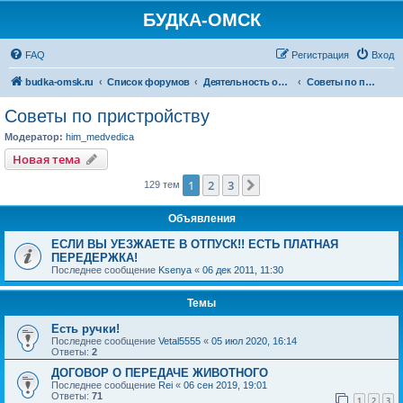
БУДКА-ОМСК
FAQ
Регистрация
Вход
budka-omsk.ru
Список форумов
Деятельность организации
Советы по пристройству
Советы по пристройству
Модератор:
him_medvedica
Новая тема
1
2
3
След.
129 тем
Объявления
ЕСЛИ ВЫ УЕЗЖАЕТЕ В ОТПУСК!! ЕСТЬ ПЛАТНАЯ
ПЕРЕДЕРЖКА!
Последнее сообщение
Ksenya
«
06 дек 2011, 11:30
Темы
Есть ручки!
Последнее сообщение
Vetal5555
«
05 июл 2020, 16:14
Ответы:
2
ДОГОВОР О ПЕРЕДАЧЕ ЖИВОТНОГО
Последнее сообщение
Rei
«
06 сен 2019, 19:01
Ответы:
71
1
2
3