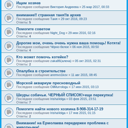
Ищем хозяев
Последнее сообщение
Виктория Андреева
«
25 мар 2017, 00:33
внимание!! странная таня!!в архив
Последнее сообщение
Таня
«
29 окт 2016, 09:23
Ответы:
5
Помогите советом
Последнее сообщение
Night_Dog
«
29 июн 2016, 02:16
Ответы:
4
Дорогие мои, очень очень нужна ваша помощь! Котята!
Последнее сообщение
Чёрно-белое
«
06 ноя 2015, 00:50
Ответы:
4
Кто может помочь котейке?
Последнее сообщение
zaka86(алена)
«
05 окт 2015, 02:31
Ответы:
2
Опалубка в строительстве
Последнее сообщение
aremvo1kov
«
11 авг 2015, 08:45
Морской аквариум пресноводный
Последнее сообщение
OliMurrologu
«
17 июн 2015, 03:13
Шкуры собачьи. ЧЕРНЫЙ СПИСОК!+еще перекупка!
Последнее сообщение
IrishaVolga
«
03 фев 2015, 23:51
Ответы:
7
Помогите найти нового хозяина 8-908-314-17-19
Последнее сообщение
IrishaVolga
«
17 янв 2015, 01:15
Ответы:
2
Внимание! на Ермолаева передержке проблема с
животными!