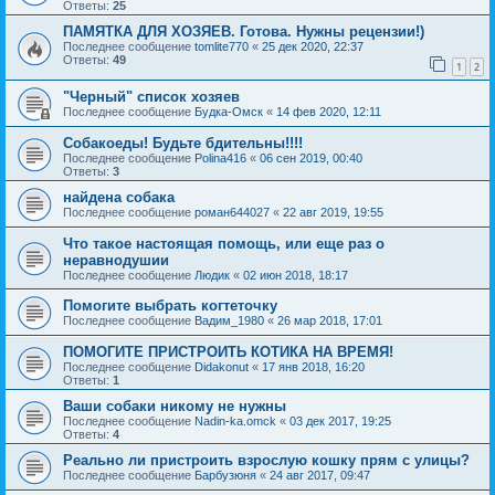
Ответы:
25
ПАМЯТКА ДЛЯ ХОЗЯЕВ. Готова. Нужны рецензии!)
Последнее сообщение
tomlite770
«
25 дек 2020, 22:37
Ответы:
49
1
2
"Черный" список хозяев
Последнее сообщение
Будка-Омск
«
14 фев 2020, 12:11
Собакоеды! Будьте бдительны!!!!
Последнее сообщение
Polina416
«
06 сен 2019, 00:40
Ответы:
3
найдена собака
Последнее сообщение
роман644027
«
22 авг 2019, 19:55
Что такое настоящая помощь, или еще раз о
неравнодушии
Последнее сообщение
Людик
«
02 июн 2018, 18:17
Помогите выбрать когтеточку
Последнее сообщение
Вадим_1980
«
26 мар 2018, 17:01
ПОМОГИТЕ ПРИСТРОИТЬ КОТИКА НА ВРЕМЯ!
Последнее сообщение
Didakonut
«
17 янв 2018, 16:20
Ответы:
1
Ваши собаки никому не нужны
Последнее сообщение
Nadin-ka.omck
«
03 дек 2017, 19:25
Ответы:
4
Реально ли пристроить взрослую кошку прям с улицы?
Последнее сообщение
Барбузюня
«
24 авг 2017, 09:47