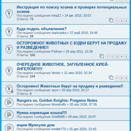
Инструкция по поиску хозяев и проверке потенциальных
хозяев
Последнее сообщение
Irina21
«
24 авг 2015, 20:57
Ответы:
73
1
2
3
Куда подать объявления?
Последнее сообщение
markowka
«
27 май 2015, 19:46
Ответы:
29
ОСТОРОЖНО!! ЖИВОТНЫХ С БУДКИ БЕРУТ НА ПРОДАЖУ
И РАЗВЕДЕНИЕ!!
Последнее сообщение
Рэйчел
«
20 апр 2011, 22:28
Ответы:
165
1
2
3
4
5
ОЧЕРЕДНОЕ ЖИВОТНОЕ, ЗАГУБЛЕННОЕ ЮЛЕЙ-
АНГЕЛОМ!!!!!!
Последнее сообщение
Vortex
«
21 июл 2010, 02:34
Ответы:
104
1
2
3
Осторожно! Животных берут на продажу и разведение!!
Последнее сообщение
зося
«
26 апр 2010, 20:17
Ответы:
5
Rangers vs. Golden Knights: Pregame Notes
Последнее сообщение
Woodruffs
«
28 апр 2026, 07:35
Нужна кормящая кошка!!!!
Последнее сообщение
Оля8988
«
29 июн 2023, 20:07
ищем Мрякулю дом
Последнее сообщение
tomlite770
«
25 дек 2020, 22:40