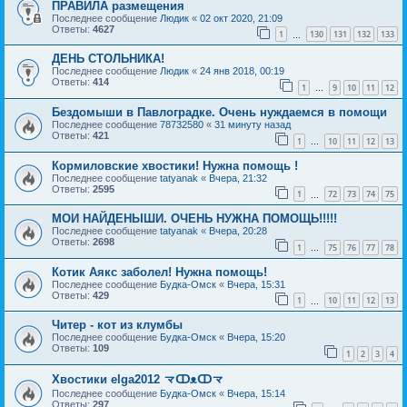
ПРАВИЛА размещения
Последнее сообщение
Людик
«
02 окт 2020, 21:09
Ответы:
4627
1
130
131
132
133
…
ДЕНЬ СТОЛЬНИКА!
Последнее сообщение
Людик
«
24 янв 2018, 00:19
Ответы:
414
1
9
10
11
12
…
Бездомыши в Павлоградке. Очень нуждаемся в помощи
Последнее сообщение
78732580
«
31 минуту назад
Ответы:
421
1
10
11
12
13
…
Кормиловские хвостики! Нужна помощь !
Последнее сообщение
tatyanak
«
Вчера, 21:32
Ответы:
2595
1
72
73
74
75
…
МОИ НАЙДЕНЫШИ. ОЧЕНЬ НУЖНА ПОМОЩЬ!!!!!
Последнее сообщение
tatyanak
«
Вчера, 20:28
Ответы:
2698
1
75
76
77
78
…
Котик Аякс заболел! Нужна помощь!
Последнее сообщение
Будка-Омск
«
Вчера, 15:31
Ответы:
429
1
10
11
12
13
…
Читер - кот из клумбы
Последнее сообщение
Будка-Омск
«
Вчера, 15:20
Ответы:
109
1
2
3
4
Хвостики elga2012 龴ↀᴥↀ龴
Последнее сообщение
Будка-Омск
«
Вчера, 15:14
Ответы:
297