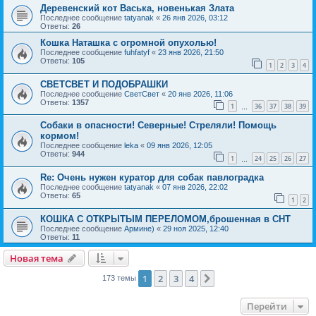
Деревенский кот Васька, новенькая Злата
Последнее сообщение
tatyanak
«
26 янв 2026, 03:12
Ответы:
26
Кошка Наташка с огромной опухолью!
Последнее сообщение
fuhfatyf
«
23 янв 2026, 21:50
Ответы:
105
1
2
3
4
СВЕТСВЕТ И ПОДОБРАШКИ
Последнее сообщение
СветСвет
«
20 янв 2026, 11:06
Ответы:
1357
1
36
37
38
39
…
Собаки в опасности! Северные! Стреляли! Помощь
кормом!
Последнее сообщение
leka
«
09 янв 2026, 12:05
Ответы:
944
1
24
25
26
27
…
Re: Очень нужен куратор для собак павлоградка
Последнее сообщение
tatyanak
«
07 янв 2026, 22:02
Ответы:
65
1
2
КОШКА С ОТКРЫТЫМ ПЕРЕЛОМОМ,брошенная в СНТ
Последнее сообщение
Армине)
«
29 ноя 2025, 12:40
Ответы:
11
Новая тема
1
2
3
4
След.
173 темы
Перейти