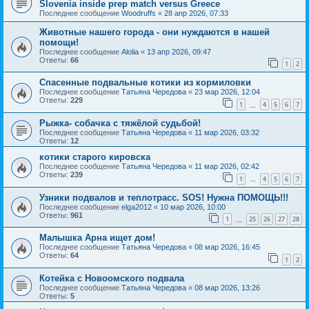
Slovenia inside prep match versus Greece
Последнее сообщение
Woodruffs
«
28 апр 2026, 07:33
Животные нашего города - они нуждаются в нашей
помощи!
Последнее сообщение
Alolia
«
13 апр 2026, 09:47
Ответы:
66
1
2
Спасенные подвальные котики из кормиловки
Последнее сообщение
Татьяна Чередова
«
23 мар 2026, 12:04
Ответы:
229
1
4
5
6
7
…
Рыжка- собачка с тяжёлой судьбой!
Последнее сообщение
Татьяна Чередова
«
11 мар 2026, 03:32
Ответы:
12
котики старого кировска
Последнее сообщение
Татьяна Чередова
«
11 мар 2026, 02:42
Ответы:
239
1
4
5
6
7
…
Узники подвалов и теплотрасс. SOS! Нужна ПОМОЩЬ!!!
Последнее сообщение
elga2012
«
10 мар 2026, 10:00
Ответы:
961
1
25
26
27
28
…
Малышка Арна ищет дом!
Последнее сообщение
Татьяна Чередова
«
08 мар 2026, 16:45
Ответы:
64
1
2
Котейка с Новоомского подвала
Последнее сообщение
Татьяна Чередова
«
08 мар 2026, 13:26
Ответы:
5