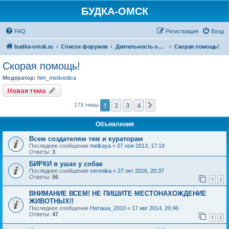
БУДКА-ОМСК
FAQ
Регистрация
Вход
budka-omsk.ru
Список форумов
Деятельность организации
Скорая помощь!
Скорая помощь!
Модератор:
him_medvedica
Новая тема
1
2
3
4
След.
173 темы
Объявления
Всем создателям тем и кураторам
Последнее сообщение
melkaya
«
07 ноя 2013, 17:19
Ответы:
3
БИРКИ в ушах у собак
Последнее сообщение
veronika
«
27 окт 2016, 20:37
Ответы:
56
1
2
ВНИМАНИЕ ВСЕМ! НЕ ПИШИТЕ МЕСТОНАХОЖДЕНИЕ
ЖИВОТНЫХ!!
Последнее сообщение
Наташа_2010
«
17 авг 2014, 20:46
Ответы:
47
1
2