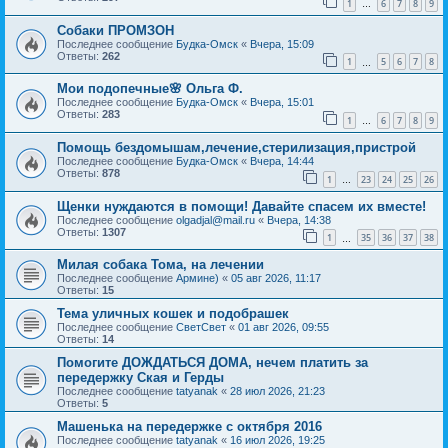
1
6
7
8
9
…
Собаки ПРОМЗОН
Последнее сообщение
Будка-Омск
«
Вчера, 15:09
Ответы:
262
1
5
6
7
8
…
Мои подопечные🌸 Ольга Ф.
Последнее сообщение
Будка-Омск
«
Вчера, 15:01
Ответы:
283
1
6
7
8
9
…
Помощь бездомышам,лечение,стерилизация,пристрой
Последнее сообщение
Будка-Омск
«
Вчера, 14:44
Ответы:
878
1
23
24
25
26
…
Щенки нуждаются в помощи! Давайте спасем их вместе!
Последнее сообщение
olgadjal@mail.ru
«
Вчера, 14:38
Ответы:
1307
1
35
36
37
38
…
Милая собака Тома, на лечении
Последнее сообщение
Армине)
«
05 авг 2026, 11:17
Ответы:
15
Тема уличных кошек и подобрашек
Последнее сообщение
СветСвет
«
01 авг 2026, 09:55
Ответы:
14
Помогите ДОЖДАТЬСЯ ДОМА, нечем платить за
передержку Ская и Герды
Последнее сообщение
tatyanak
«
28 июл 2026, 21:23
Ответы:
5
Машенька на передержке с октября 2016
Последнее сообщение
tatyanak
«
16 июл 2026, 19:25