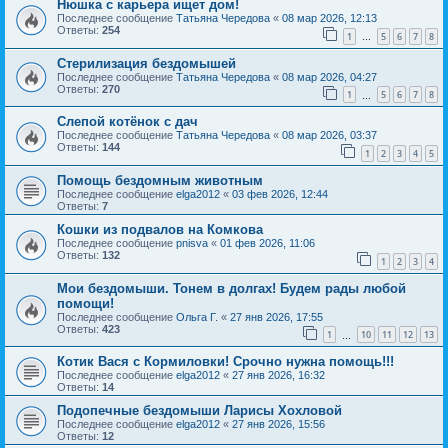
Нюшка с карьера ищет дом!
Последнее сообщение
Татьяна Чередова
«
08 мар 2026, 12:13
Ответы:
254
1
5
6
7
8
…
Стерилизация бездомышей
Последнее сообщение
Татьяна Чередова
«
08 мар 2026, 04:27
Ответы:
270
1
5
6
7
8
…
Слепой котёнок с дач
Последнее сообщение
Татьяна Чередова
«
08 мар 2026, 03:37
Ответы:
144
1
2
3
4
5
Помощь бездомным животным
Последнее сообщение
elga2012
«
03 фев 2026, 12:44
Ответы:
7
Кошки из подвалов на Комкова
Последнее сообщение
pnisva
«
01 фев 2026, 11:06
Ответы:
132
1
2
3
4
Мои бездомыши. Тонем в долгах! Будем рады любой
помощи!
Последнее сообщение
Ольга Г.
«
27 янв 2026, 17:55
Ответы:
423
1
10
11
12
13
…
Котик Вася с Кормиловки! Срочно нужна помощь!!!
Последнее сообщение
elga2012
«
27 янв 2026, 16:32
Ответы:
14
Подопечные бездомыши Ларисы Хохловой
Последнее сообщение
elga2012
«
27 янв 2026, 15:56
Ответы:
12