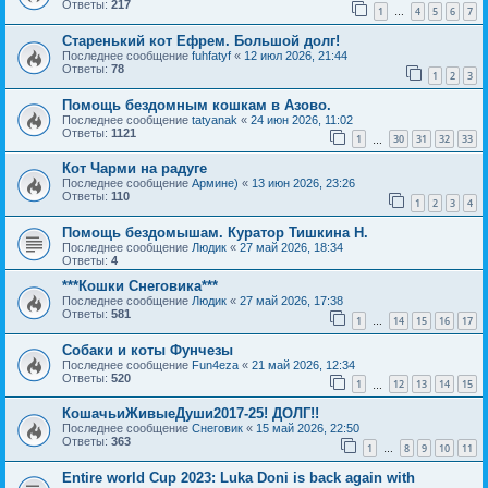
Ответы:
217
1
4
5
6
7
…
Старенький кот Ефрем. Большой долг!
Последнее сообщение
fuhfatyf
«
12 июл 2026, 21:44
Ответы:
78
1
2
3
Помощь бездомным кошкам в Азово.
Последнее сообщение
tatyanak
«
24 июн 2026, 11:02
Ответы:
1121
1
30
31
32
33
…
Кот Чарми на радуге
Последнее сообщение
Армине)
«
13 июн 2026, 23:26
Ответы:
110
1
2
3
4
Помощь бездомышам. Куратор Тишкина Н.
Последнее сообщение
Людик
«
27 май 2026, 18:34
Ответы:
4
***Кошки Снеговика***
Последнее сообщение
Людик
«
27 май 2026, 17:38
Ответы:
581
1
14
15
16
17
…
Собаки и коты Фунчезы
Последнее сообщение
Fun4eza
«
21 май 2026, 12:34
Ответы:
520
1
12
13
14
15
…
КошачьиЖивыеДуши2017-25! ДОЛГ!!
Последнее сообщение
Снеговик
«
15 май 2026, 22:50
Ответы:
363
1
8
9
10
11
…
Entire world Cup 2023: Luka Doni is back again with