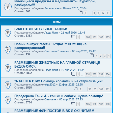
Имеющиеся продукты и медикаменты! Кураторы,
разбираем!!!
Последнее сообщение
Апрельская
«
28 июн 2016, 02:04
Ответы:
366
1
8
9
10
11
…
Темы
БЛАГОТВОРИТЕЛЬНЫЕ АКЦИИ!
Последнее сообщение
Люда Лант
«
21 май 2026, 15:46
Ответы:
6383
1
180
181
182
183
…
Новый выпуск газеты "БУДКА"!! ПОМОЩЬ в
распространении!!
Последнее сообщение
Светлана Грязнова
«
08 апр 2026, 15:47
Ответы:
137
1
2
3
4
РАЗМЕЩЕНИЕ ЖИВОТНЫХ НА ГЛАВНОЙ СТРАНИЦЕ
БУДКА-ОМСК!
Последнее сообщение
Люда Лант
«
16 янв 2026, 14:34
Ответы:
8862
1
251
252
253
254
…
56 КОШЕК В М!! Помощь кормами и на стерилизации!
Последнее сообщение
elga2012
«
12 фев 2025, 22:58
Ответы:
3525
1
98
99
100
101
…
Передержка Тани И. - кошки и собаки, нужна помощь!
Последнее сообщение
Снеговик
«
06 апр 2021, 17:23
Ответы:
3764
1
105
106
107
108
…
РАЗМЕЩЕНИЕ ФИН ПОСТОВ В ВК И ОК! ЧИТАЕМ