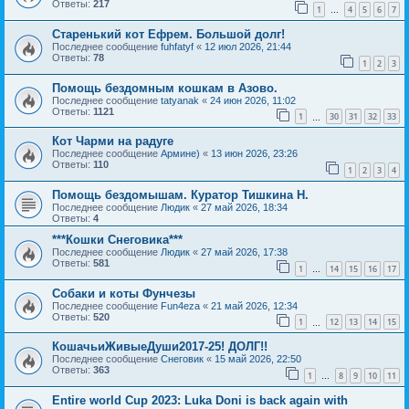
Ответы:
217
1
4
5
6
7
…
Старенький кот Ефрем. Большой долг!
Последнее сообщение
fuhfatyf
«
12 июл 2026, 21:44
Ответы:
78
1
2
3
Помощь бездомным кошкам в Азово.
Последнее сообщение
tatyanak
«
24 июн 2026, 11:02
Ответы:
1121
1
30
31
32
33
…
Кот Чарми на радуге
Последнее сообщение
Армине)
«
13 июн 2026, 23:26
Ответы:
110
1
2
3
4
Помощь бездомышам. Куратор Тишкина Н.
Последнее сообщение
Людик
«
27 май 2026, 18:34
Ответы:
4
***Кошки Снеговика***
Последнее сообщение
Людик
«
27 май 2026, 17:38
Ответы:
581
1
14
15
16
17
…
Собаки и коты Фунчезы
Последнее сообщение
Fun4eza
«
21 май 2026, 12:34
Ответы:
520
1
12
13
14
15
…
КошачьиЖивыеДуши2017-25! ДОЛГ!!
Последнее сообщение
Снеговик
«
15 май 2026, 22:50
Ответы:
363
1
8
9
10
11
…
Entire world Cup 2023: Luka Doni is back again with