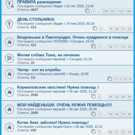
ПРАВИЛА размещения
Последнее сообщение
Людик
«
02 окт 2020, 21:09
Ответы:
4627
1
130
131
132
133
…
ДЕНЬ СТОЛЬНИКА!
Последнее сообщение
Людик
«
24 янв 2018, 00:19
Ответы:
414
1
9
10
11
12
…
Бездомыши в Павлоградке. Очень нуждаемся в помощи
Последнее сообщение
78732580
«
Сегодня, 16:10
Ответы:
422
1
10
11
12
13
…
Милая собака Тома, на лечении
Последнее сообщение
tatyanak
«
Сегодня, 01:19
Ответы:
16
Читер - кот из клумбы
Последнее сообщение
yasno82
«
Вчера, 16:08
Ответы:
111
1
2
3
4
Кормиловские хвостики! Нужна помощь !
Последнее сообщение
tatyanak
«
06 авг 2026, 21:32
Ответы:
2595
1
72
73
74
75
…
МОИ НАЙДЕНЫШИ. ОЧЕНЬ НУЖНА ПОМОЩЬ!!!!!
Последнее сообщение
tatyanak
«
06 авг 2026, 20:28
Ответы:
2698
1
75
76
77
78
…
Котик Аякс заболел! Нужна помощь!
Последнее сообщение
Будка-Омск
«
06 авг 2026, 15:31
Ответы:
429
1
10
11
12
13
…