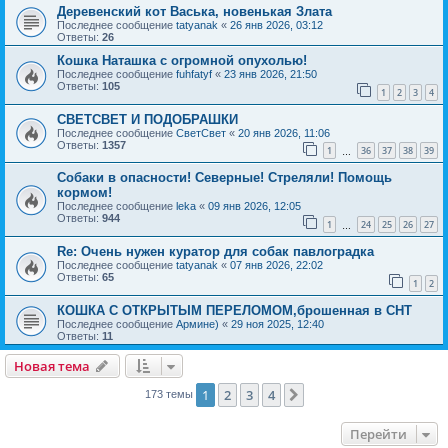
Деревенский кот Васька, новенькая Злата
Последнее сообщение
tatyanak
«
26 янв 2026, 03:12
Ответы:
26
Кошка Наташка с огромной опухолью!
Последнее сообщение
fuhfatyf
«
23 янв 2026, 21:50
Ответы:
105
1
2
3
4
СВЕТСВЕТ И ПОДОБРАШКИ
Последнее сообщение
СветСвет
«
20 янв 2026, 11:06
Ответы:
1357
1
36
37
38
39
…
Собаки в опасности! Северные! Стреляли! Помощь
кормом!
Последнее сообщение
leka
«
09 янв 2026, 12:05
Ответы:
944
1
24
25
26
27
…
Re: Очень нужен куратор для собак павлоградка
Последнее сообщение
tatyanak
«
07 янв 2026, 22:02
Ответы:
65
1
2
КОШКА С ОТКРЫТЫМ ПЕРЕЛОМОМ,брошенная в СНТ
Последнее сообщение
Армине)
«
29 ноя 2025, 12:40
Ответы:
11
Новая тема
1
2
3
4
След.
173 темы
Перейти