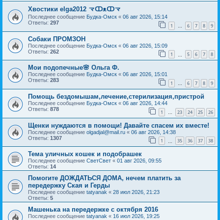
Хвостики elga2012 龴ↀᴥↀ龴
Последнее сообщение
Будка-Омск
«
06 авг 2026, 15:14
Ответы:
297
1
6
7
8
9
…
Собаки ПРОМЗОН
Последнее сообщение
Будка-Омск
«
06 авг 2026, 15:09
Ответы:
262
1
5
6
7
8
…
Мои подопечные🌸 Ольга Ф.
Последнее сообщение
Будка-Омск
«
06 авг 2026, 15:01
Ответы:
283
1
6
7
8
9
…
Помощь бездомышам,лечение,стерилизация,пристрой
Последнее сообщение
Будка-Омск
«
06 авг 2026, 14:44
Ответы:
878
1
23
24
25
26
…
Щенки нуждаются в помощи! Давайте спасем их вместе!
Последнее сообщение
olgadjal@mail.ru
«
06 авг 2026, 14:38
Ответы:
1307
1
35
36
37
38
…
Тема уличных кошек и подобрашек
Последнее сообщение
СветСвет
«
01 авг 2026, 09:55
Ответы:
14
Помогите ДОЖДАТЬСЯ ДОМА, нечем платить за
передержку Ская и Герды
Последнее сообщение
tatyanak
«
28 июл 2026, 21:23
Ответы:
5
Машенька на передержке с октября 2016
Последнее сообщение
tatyanak
«
16 июл 2026, 19:25