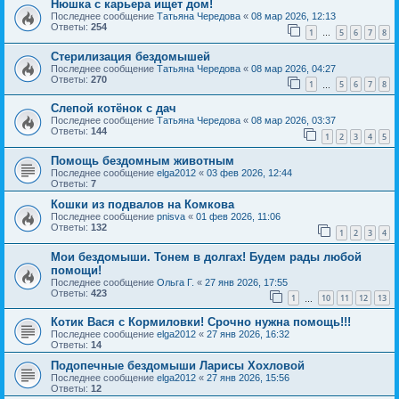
Нюшка с карьера ищет дом!
Последнее сообщение
Татьяна Чередова
«
08 мар 2026, 12:13
Ответы:
254
1
5
6
7
8
…
Стерилизация бездомышей
Последнее сообщение
Татьяна Чередова
«
08 мар 2026, 04:27
Ответы:
270
1
5
6
7
8
…
Слепой котёнок с дач
Последнее сообщение
Татьяна Чередова
«
08 мар 2026, 03:37
Ответы:
144
1
2
3
4
5
Помощь бездомным животным
Последнее сообщение
elga2012
«
03 фев 2026, 12:44
Ответы:
7
Кошки из подвалов на Комкова
Последнее сообщение
pnisva
«
01 фев 2026, 11:06
Ответы:
132
1
2
3
4
Мои бездомыши. Тонем в долгах! Будем рады любой
помощи!
Последнее сообщение
Ольга Г.
«
27 янв 2026, 17:55
Ответы:
423
1
10
11
12
13
…
Котик Вася с Кормиловки! Срочно нужна помощь!!!
Последнее сообщение
elga2012
«
27 янв 2026, 16:32
Ответы:
14
Подопечные бездомыши Ларисы Хохловой
Последнее сообщение
elga2012
«
27 янв 2026, 15:56
Ответы:
12