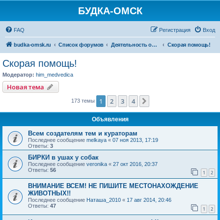
БУДКА-ОМСК
FAQ
Регистрация
Вход
budka-omsk.ru
Список форумов
Деятельность организации
Скорая помощь!
Скорая помощь!
Модератор:
him_medvedica
Новая тема
1
2
3
4
След.
173 темы
Объявления
Всем создателям тем и кураторам
Последнее сообщение
melkaya
«
07 ноя 2013, 17:19
Ответы:
3
БИРКИ в ушах у собак
Последнее сообщение
veronika
«
27 окт 2016, 20:37
Ответы:
56
1
2
ВНИМАНИЕ ВСЕМ! НЕ ПИШИТЕ МЕСТОНАХОЖДЕНИЕ
ЖИВОТНЫХ!!
Последнее сообщение
Наташа_2010
«
17 авг 2014, 20:46
Ответы:
47
1
2