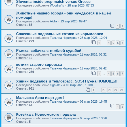
Slovenia inside prep match versus Greece
Последнее сообщение
Woodruffs
«
28 апр 2026, 07:33
Животные нашего города - они нуждаются в нашей
помощи!
Последнее сообщение
Alolia
«
13 апр 2026, 09:47
Ответы:
66
1
2
Спасенные подвальные котики из кормиловки
Последнее сообщение
Татьяна Чередова
«
23 мар 2026, 12:04
Ответы:
229
1
4
5
6
7
…
Рыжка- собачка с тяжёлой судьбой!
Последнее сообщение
Татьяна Чередова
«
11 мар 2026, 03:32
Ответы:
12
котики старого кировска
Последнее сообщение
Татьяна Чередова
«
11 мар 2026, 02:42
Ответы:
239
1
4
5
6
7
…
Узники подвалов и теплотрасс. SOS! Нужна ПОМОЩЬ!!!
Последнее сообщение
elga2012
«
10 мар 2026, 10:00
Ответы:
961
1
25
26
27
28
…
Малышка Арна ищет дом!
Последнее сообщение
Татьяна Чередова
«
08 мар 2026, 16:45
Ответы:
64
1
2
Котейка с Новоомского подвала
Последнее сообщение
Татьяна Чередова
«
08 мар 2026, 13:26
Ответы:
5