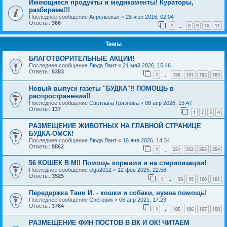
Имеющиеся продукты и медикаменты! Кураторы,
разбираем!!!
Последнее сообщение
Апрельская
«
28 июн 2016, 02:04
Ответы:
366
1
8
9
10
11
…
Темы
БЛАГОТВОРИТЕЛЬНЫЕ АКЦИИ!
Последнее сообщение
Люда Лант
«
21 май 2026, 15:46
Ответы:
6383
1
180
181
182
183
…
Новый выпуск газеты "БУДКА"!! ПОМОЩЬ в
распространении!!
Последнее сообщение
Светлана Грязнова
«
08 апр 2026, 15:47
Ответы:
137
1
2
3
4
РАЗМЕЩЕНИЕ ЖИВОТНЫХ НА ГЛАВНОЙ СТРАНИЦЕ
БУДКА-ОМСК!
Последнее сообщение
Люда Лант
«
16 янв 2026, 14:34
Ответы:
8862
1
251
252
253
254
…
56 КОШЕК В М!! Помощь кормами и на стерилизации!
Последнее сообщение
elga2012
«
12 фев 2025, 22:58
Ответы:
3525
1
98
99
100
101
…
Передержка Тани И. - кошки и собаки, нужна помощь!
Последнее сообщение
Снеговик
«
06 апр 2021, 17:23
Ответы:
3764
1
105
106
107
108
…
РАЗМЕЩЕНИЕ ФИН ПОСТОВ В ВК И ОК! ЧИТАЕМ