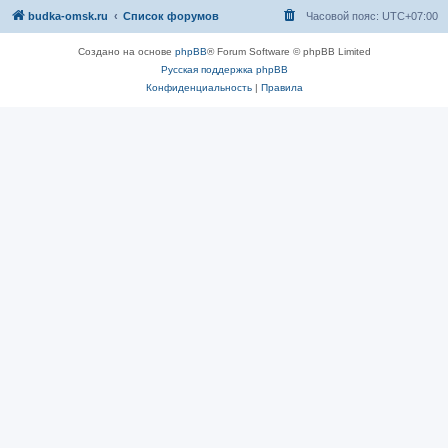
budka-omsk.ru
Список форумов
Часовой пояс:
UTC+07:00
Создано на основе
phpBB
® Forum Software © phpBB Limited
Русская поддержка phpBB
Конфиденциальность
|
Правила