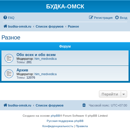
БУДКА-ОМСК
FAQ
Регистрация
Вход
budka-omsk.ru
Список форумов
Разное
Разное
Форум
Обо всех и обо всем
Модератор:
him_medvedica
Темы:
281
Архив
Модератор:
him_medvedica
Темы:
12076
Перейти
budka-omsk.ru
Список форумов
Часовой пояс:
UTC+07:00
Создано на основе
phpBB
® Forum Software © phpBB Limited
Русская поддержка phpBB
Конфиденциальность
|
Правила