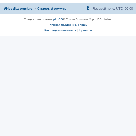
budka-omsk.ru
Список форумов
Часовой пояс:
UTC+07:00
Создано на основе
phpBB
® Forum Software © phpBB Limited
Русская поддержка phpBB
Конфиденциальность
|
Правила