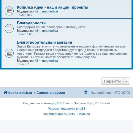
Копилка идей - наши акции, проекты
Модератор:
him_medvedica
Темы:
412
Благодарности
Благодарим наших спонсоров и помощников
Модератор:
him_medvedica
Темы:
140
Благотворительный магазин
Здесь Вы можете купить изготовленные нашими форумчанами товары.
Собранные от продажи средства идут в фонд помощи бездомным
животным. Каждая вещь уникальна и неповторима, все сделано своими
руками. Вы также можете предложить свои поделки.
Модератор:
him_medvedica
Темы:
7
Перейти
budka-omsk.ru
Список форумов
Часовой пояс:
UTC+07:00
Создано на основе
phpBB
® Forum Software © phpBB Limited
Русская поддержка phpBB
Конфиденциальность
|
Правила