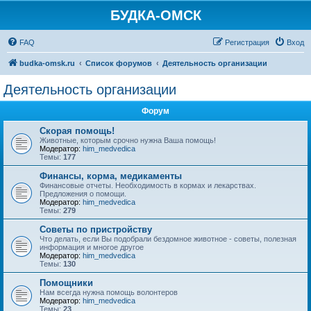
БУДКА-ОМСК
FAQ
Регистрация
Вход
budka-omsk.ru
Список форумов
Деятельность организации
Деятельность организации
Форум
Скорая помощь!
Животные, которым срочно нужна Ваша помощь!
Модератор:
him_medvedica
Темы:
177
Финансы, корма, медикаменты
Финансовые отчеты. Необходимость в кормах и лекарствах.
Предложения о помощи.
Модератор:
him_medvedica
Темы:
279
Советы по пристройству
Что делать, если Вы подобрали бездомное животное - советы, полезная
информация и многое другое
Модератор:
him_medvedica
Темы:
130
Помощники
Нам всегда нужна помощь волонтеров
Модератор:
him_medvedica
Темы:
23