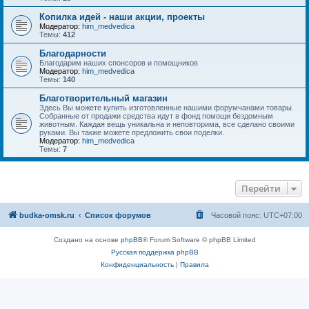
Копилка идей - наши акции, проекты
Модератор:
him_medvedica
Темы:
412
Благодарности
Благодарим наших спонсоров и помощников
Модератор:
him_medvedica
Темы:
140
Благотворительный магазин
Здесь Вы можете купить изготовленные нашими форумчанами товары.
Собранные от продажи средства идут в фонд помощи бездомным
животным. Каждая вещь уникальна и неповторима, все сделано своими
руками. Вы также можете предложить свои поделки.
Модератор:
him_medvedica
Темы:
7
Перейти
budka-omsk.ru
Список форумов
Часовой пояс:
UTC+07:00
Создано на основе
phpBB
® Forum Software © phpBB Limited
Русская поддержка phpBB
Конфиденциальность
|
Правила