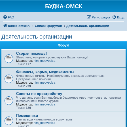
БУДКА-ОМСК
FAQ
Регистрация
Вход
budka-omsk.ru
Список форумов
Деятельность организации
Деятельность организации
Форум
Скорая помощь!
Животные, которым срочно нужна Ваша помощь!
Модератор:
him_medvedica
Темы:
177
Финансы, корма, медикаменты
Финансовые отчеты. Необходимость в кормах и лекарствах.
Предложения о помощи.
Модератор:
him_medvedica
Темы:
279
Советы по пристройству
Что делать, если Вы подобрали бездомное животное - советы, полезная
информация и многое другое
Модератор:
him_medvedica
Темы:
130
Помощники
Нам всегда нужна помощь волонтеров
Модератор:
him_medvedica
Темы:
23