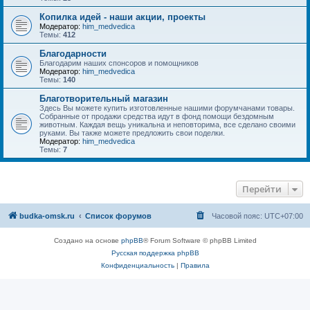
Копилка идей - наши акции, проекты
Модератор:
him_medvedica
Темы:
412
Благодарности
Благодарим наших спонсоров и помощников
Модератор:
him_medvedica
Темы:
140
Благотворительный магазин
Здесь Вы можете купить изготовленные нашими форумчанами товары.
Собранные от продажи средства идут в фонд помощи бездомным
животным. Каждая вещь уникальна и неповторима, все сделано своими
руками. Вы также можете предложить свои поделки.
Модератор:
him_medvedica
Темы:
7
Перейти
budka-omsk.ru
Список форумов
Часовой пояс:
UTC+07:00
Создано на основе
phpBB
® Forum Software © phpBB Limited
Русская поддержка phpBB
Конфиденциальность
|
Правила