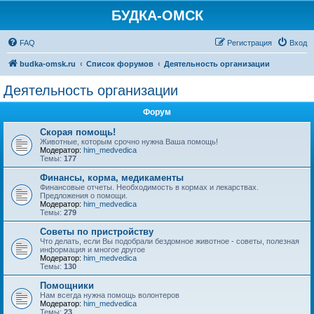
БУДКА-ОМСК
FAQ
Регистрация
Вход
budka-omsk.ru
Список форумов
Деятельность организации
Деятельность организации
Форум
Скорая помощь!
Животные, которым срочно нужна Ваша помощь!
Модератор:
him_medvedica
Темы:
177
Финансы, корма, медикаменты
Финансовые отчеты. Необходимость в кормах и лекарствах.
Предложения о помощи.
Модератор:
him_medvedica
Темы:
279
Советы по пристройству
Что делать, если Вы подобрали бездомное животное - советы, полезная
информация и многое другое
Модератор:
him_medvedica
Темы:
130
Помощники
Нам всегда нужна помощь волонтеров
Модератор:
him_medvedica
Темы:
23