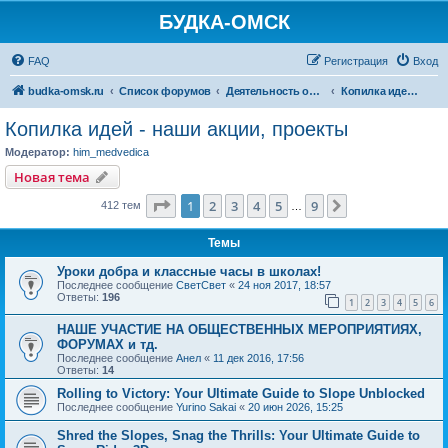
БУДКА-ОМСК
FAQ
Регистрация
Вход
budka-omsk.ru
Список форумов
Деятельность организации
Копилка идей - наши акции, проекты
Копилка идей - наши акции, проекты
Модератор:
him_medvedica
Новая тема
Страница
1
из
9
1
2
3
4
5
9
След.
412 тем
…
Темы
Уроки добра и класcные часы в школах!
Последнее сообщение
СветСвет
«
24 ноя 2017, 18:57
Ответы:
196
1
2
3
4
5
6
НАШЕ УЧАСТИЕ НА ОБЩЕСТВЕННЫХ МЕРОПРИЯТИЯХ,
ФОРУМАХ и тд.
Последнее сообщение
Анел
«
11 дек 2016, 17:56
Ответы:
14
Rolling to Victory: Your Ultimate Guide to Slope Unblocked
Последнее сообщение
Yurino Sakai
«
20 июн 2026, 15:25
Shred the Slopes, Snag the Thrills: Your Ultimate Guide to