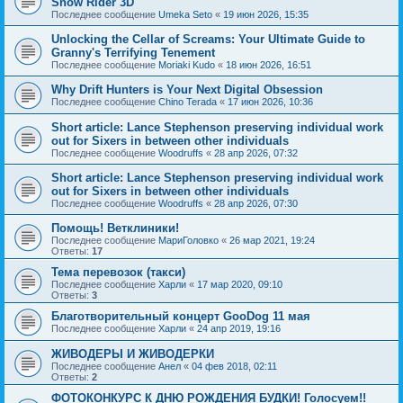
Snow Rider 3D
Последнее сообщение
Umeka Seto
«
19 июн 2026, 15:35
Unlocking the Cellar of Screams: Your Ultimate Guide to
Granny's Terrifying Tenement
Последнее сообщение
Moriaki Kudo
«
18 июн 2026, 16:51
Why Drift Hunters is Your Next Digital Obsession
Последнее сообщение
Chino Terada
«
17 июн 2026, 10:36
Short article: Lance Stephenson preserving individual work
out for Sixers in between other individuals
Последнее сообщение
Woodruffs
«
28 апр 2026, 07:32
Short article: Lance Stephenson preserving individual work
out for Sixers in between other individuals
Последнее сообщение
Woodruffs
«
28 апр 2026, 07:30
Помощь! Ветклиники!
Последнее сообщение
МариГоловко
«
26 мар 2021, 19:24
Ответы:
17
Тема перевозок (такси)
Последнее сообщение
Харли
«
17 мар 2020, 09:10
Ответы:
3
Благотворительный концерт GooDog 11 мая
Последнее сообщение
Харли
«
24 апр 2019, 19:16
ЖИВОДЕРЫ И ЖИВОДЕРКИ
Последнее сообщение
Анел
«
04 фев 2018, 02:11
Ответы:
2
ФОТОКОНКУРС К ДНЮ РОЖДЕНИЯ БУДКИ! Голосуем!!