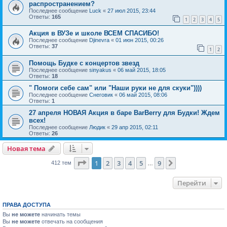
распространением?
Последнее сообщение
Luck
«
27 июл 2015, 23:44
Ответы:
165
1
2
3
4
5
Акция в ВУЗе и школе ВСЕМ СПАСИБО!
Последнее сообщение
Djinevra
«
01 июн 2015, 00:26
Ответы:
37
1
2
Помощь Будке с концертов звезд
Последнее сообщение
sinyakus
«
06 май 2015, 18:05
Ответы:
18
" Помоги себе сам" или "Наши руки не для скуки"))))
Последнее сообщение
Снеговик
«
06 май 2015, 08:06
Ответы:
1
27 апреля НОВАЯ Акция в баре BarBerry для Будки! Ждем
всех!
Последнее сообщение
Людик
«
29 апр 2015, 02:11
Ответы:
26
Новая тема
Страница
1
из
9
1
2
3
4
5
9
След.
412 тем
…
Перейти
ПРАВА ДОСТУПА
Вы
не можете
начинать темы
Вы
не можете
отвечать на сообщения