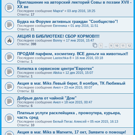
Приглашение на авторский лекторий Совы в поэзии ХVII -
XX ве
Последнее сообщение
Марга*
«
03 апр 2016, 18:25
Ответы:
17
Будка на Форуме активных граждан "Сообщество"!
Последнее сообщение
Евгеника
«
01 апр 2016, 11:51
Ответы:
21
АКЦИЯ В БИБЛИОТЕКЕ! СБОР КОРМОВ!!!!
Последнее сообщение
Bonny
«
17 янв 2016, 15:47
Ответы:
398
1
9
10
11
12
…
ПРОДАМ парфюм, косметику. ВСЕ деньги на животных!!
Последнее сообщение
Lastochka-8
«
16 янв 2016, 03:18
Ответы:
1
Копилка в сервисном центре"Евротех"
Последнее сообщение
Aliska
«
12 дек 2015, 15:07
Ответы:
1
Акция в маг. Miks Левый берег, 8 ноября, ТК Любимый
Последнее сообщение
Анел
«
23 ноя 2015, 00:07
Ответы:
11
Добрые дела от чайной "Дом"
Последнее сообщение
Анел
«
18 ноя 2015, 00:47
Ответы:
6
Платные услуги расклейщика , промоутера, курьера,
часть сред
Последнее сообщение
Белый Пегас Алексей
«
05 ноя 2015, 16:13
Ответы:
10
Акция в маг. Miks в Магните, 17 окт, Заявите о помощи!