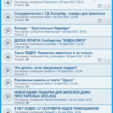
Последнее сообщение
СветСвет
«
24 ноя 2017, 13:14
Ответы:
65
1
2
Сотрудничество с ТД Зоотрейд - товары для животных
Последнее сообщение
Анел
«
26 июл 2017, 12:46
Ответы:
63
1
2
Конкурс " Хрустальные Надежды"
Последнее сообщение
Апрельская
«
28 мар 2017, 20:51
Ответы:
1
ДОСКА ПОЧЕТА Сообщества "БУДКА-ОМСК"
Последнее сообщение
Снеговик
«
20 фев 2017, 21:13
Ответы:
16
Такси ЛИДЕР. Перевозка животных и не только.
Последнее сообщение
him_medvedica
«
09 фев 2017, 14:46
Ответы:
40
1
2
Что делать, если замуровали подвал?
Последнее сообщение
Gerityco
«
03 фев 2017, 15:34
Ответы:
1
Рекламные макеты в газете "Ореол"
Последнее сообщение
Анел
«
15 янв 2017, 21:29
Ответы:
22
НОВОГОДНИЕ ПОДАРКИ ДЛЯ ЖИТЕЛЕЙ ДОМА
ПРЕСТАРЕЛЫХ 2015-2016
Последнее сообщение
Натали Игоревна
«
11 окт 2016, 10:11
Ответы:
30
9 ЛЕТ БУДКЕ! 17 СЕНТЯБРЯ! ИЩЕМ ПОМОЩНИКОВ!
Последнее сообщение
Лельк@
«
19 сен 2016, 15:41