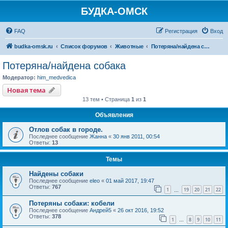
БУДКА-ОМСК
FAQ
Регистрация
Вход
budka-omsk.ru
Список форумов
Животные
Потеряна/найдена собака
Потеряна/найдена собака
Модератор:
him_medvedica
Новая тема
13 тем • Страница
1
из
1
Объявления
Отлов собак в городе.
Последнее сообщение
Жанна
«
30 янв 2011, 00:54
Ответы:
13
Темы
Найдены собаки
Последнее сообщение
eleo
«
01 май 2017, 19:47
Ответы:
767
1
19
20
21
22
…
Потеряны собаки: кобели
Последнее сообщение
Андрей5
«
26 окт 2016, 19:52
Ответы:
378
1
8
9
10
11
…