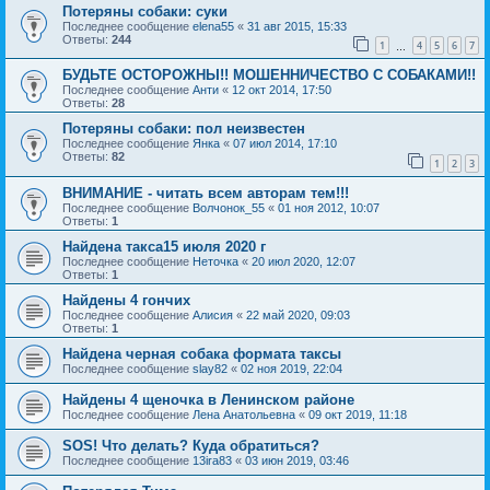
Потеряны собаки: суки
Последнее сообщение
elena55
«
31 авг 2015, 15:33
Ответы:
244
1
4
5
6
7
…
БУДЬТЕ ОСТОРОЖНЫ!! МОШЕННИЧЕСТВО С СОБАКАМИ!!
Последнее сообщение
Анти
«
12 окт 2014, 17:50
Ответы:
28
Потеряны собаки: пол неизвестен
Последнее сообщение
Янка
«
07 июл 2014, 17:10
Ответы:
82
1
2
3
ВНИМАНИЕ - читать всем авторам тем!!!
Последнее сообщение
Волчонок_55
«
01 ноя 2012, 10:07
Ответы:
1
Найдена такса15 июля 2020 г
Последнее сообщение
Неточка
«
20 июл 2020, 12:07
Ответы:
1
Найдены 4 гончих
Последнее сообщение
Алисия
«
22 май 2020, 09:03
Ответы:
1
Найдена черная собака формата таксы
Последнее сообщение
slay82
«
02 ноя 2019, 22:04
Найдены 4 щеночка в Ленинском районе
Последнее сообщение
Лена Анатольевна
«
09 окт 2019, 11:18
SOS! Что делать? Куда обратиться?
Последнее сообщение
13ira83
«
03 июн 2019, 03:46