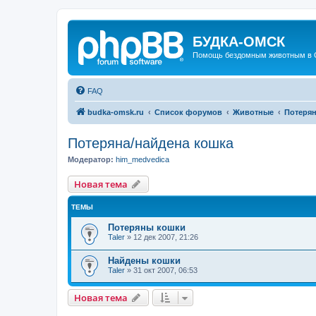
БУДКА-ОМСК
Помощь бездомным животным в 
FAQ
budka-omsk.ru
Список форумов
Животные
Потерян
Потеряна/найдена кошка
Модератор:
him_medvedica
Новая тема
ТЕМЫ
Потеряны кошки
Taler
»
12 дек 2007, 21:26
Найдены кошки
Taler
»
31 окт 2007, 06:53
Новая тема