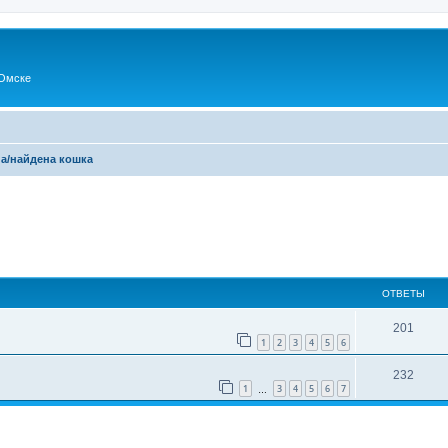
Омске
а/найдена кошка
ОТВЕТЫ
201
1
2
3
4
5
6
232
1
3
4
5
6
7
…