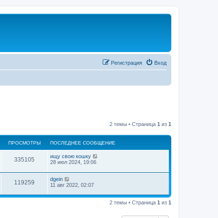
Регистрация
Вход
2 темы • Страница
1
из
1
ПРОСМОТРЫ
ПОСЛЕДНЕЕ СООБЩЕНИЕ
ищу свою кошку
335105
28 июл 2024, 19:06
dgein
119259
11 авг 2022, 02:07
2 темы • Страница
1
из
1