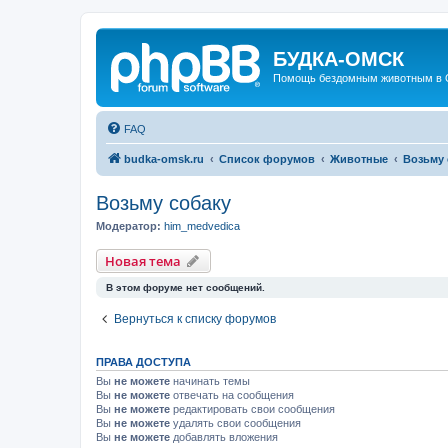
БУДКА-ОМСК
Помощь бездомным животным в 
FAQ
budka-omsk.ru
Список форумов
Животные
Возьму 
Возьму собаку
Модератор:
him_medvedica
Новая тема
В этом форуме нет сообщений.
Вернуться к списку форумов
ПРАВА ДОСТУПА
Вы
не можете
начинать темы
Вы
не можете
отвечать на сообщения
Вы
не можете
редактировать свои сообщения
Вы
не можете
удалять свои сообщения
Вы
не можете
добавлять вложения