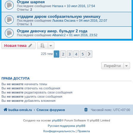
Отдам шарпея
Последнее сообщение
Натаха
«
10 июл 2016, 17:54
Ответы:
2
отдадим даром сообразительную умняшку
Последнее сообщение
Львова Оксана
«
04 июл 2016, 22:07
Ответы:
1
Отдам девочку амер. бульдог 2 года
Последнее сообщение
Albanec2
«
01 июл 2016, 23:52
Новая тема
1
2
3
4
5
След.
225 тем
Перейти
ПРАВА ДОСТУПА
Вы
не можете
начинать темы
Вы
не можете
отвечать на сообщения
Вы
не можете
редактировать свои сообщения
Вы
не можете
удалять свои сообщения
Вы
не можете
добавлять вложения
budka-omsk.ru
Список форумов
Часовой пояс:
UTC+07:00
Создано на основе
phpBB
® Forum Software © phpBB Limited
Русская поддержка phpBB
Конфиденциальность
|
Правила