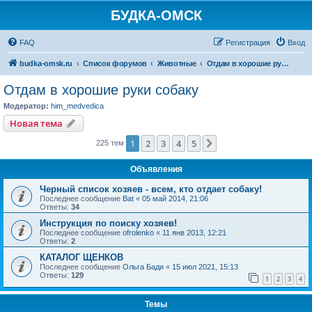
БУДКА-ОМСК
FAQ
Регистрация
Вход
budka-omsk.ru
Список форумов
Животные
Отдам в хорошие руки собаку
Отдам в хорошие руки собаку
Модератор:
him_medvedica
Новая тема
1
2
3
4
5
След.
225 тем
Объявления
Черный список хозяев - всем, кто отдает собаку!
Последнее сообщение
Bat
«
05 май 2014, 21:06
Ответы:
34
Инструкция по поиску хозяев!
Последнее сообщение
ofrolenko
«
11 янв 2013, 12:21
Ответы:
2
КАТАЛОГ ЩЕНКОВ
Последнее сообщение
Ольга Бади
«
15 июл 2021, 15:13
Ответы:
129
1
2
3
4
Темы