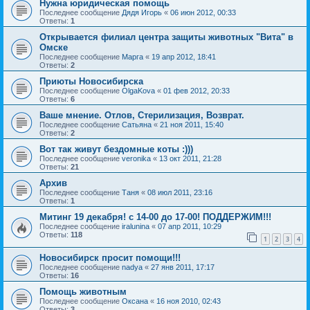
Нужна юридическая помощь
Последнее сообщение
Дядя Игорь
«
06 июн 2012, 00:33
Ответы:
1
Открывается филиал центра защиты животных "Вита" в
Омске
Последнее сообщение
Марга
«
19 апр 2012, 18:41
Ответы:
2
Приюты Новосибирска
Последнее сообщение
OlgaKova
«
01 фев 2012, 20:33
Ответы:
6
Ваше мнение. Отлов, Стерилизация, Возврат.
Последнее сообщение
Сатьяна
«
21 ноя 2011, 15:40
Ответы:
2
Вот так живут бездомные коты :)))
Последнее сообщение
veronika
«
13 окт 2011, 21:28
Ответы:
21
Архив
Последнее сообщение
Таня
«
08 июл 2011, 23:16
Ответы:
1
Митинг 19 декабря! с 14-00 до 17-00! ПОДДЕРЖИМ!!!
Последнее сообщение
iralunina
«
07 апр 2011, 10:29
Ответы:
118
1
2
3
4
Новосибирск просит помощи!!!
Последнее сообщение
nadya
«
27 янв 2011, 17:17
Ответы:
16
Помощь животным
Последнее сообщение
Оксана
«
16 ноя 2010, 02:43
Ответы:
3