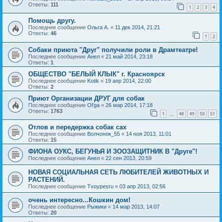
Ответы:
111
1
2
3
4
Помощь другу.
Последнее сообщение
Ольга А.
«
11 дек 2014, 21:21
Ответы:
46
1
2
Собаки приюта "Друг" получили роли в Драмтеатре!
Последнее сообщение
Анел
«
21 май 2014, 23:18
Ответы:
1
ОБЩЕСТВО "БЕЛЫЙ КЛЫК" г. Красноярск
Последнее сообщение
Kotik
«
19 апр 2014, 22:00
Ответы:
2
Приют Организации ДРУГ для собак
Последнее сообщение
Ol'ga
«
26 мар 2014, 17:18
Ответы:
1763
1
48
49
50
51
…
Отлов и передержка собак сах
Последнее сообщение
Волчонок_55
«
14 ноя 2013, 11:01
Ответы:
15
ФИОНА ОУКС, БЕГУНЬЯ И ЗООЗАЩИТНИК В "Друге"!
Последнее сообщение
Анел
«
22 сен 2013, 20:59
НОВАЯ СОЦИАЛЬНАЯ СЕТЬ ЛЮБИТЕЛЕЙ ЖИВОТНЫХ И
РАСТЕНИЙ.
Последнее сообщение
Tvoypesru
«
03 апр 2013, 02:56
очень интересно...Кошкин дом!
Последнее сообщение
Рыжики
«
14 мар 2013, 14:07
Ответы:
20