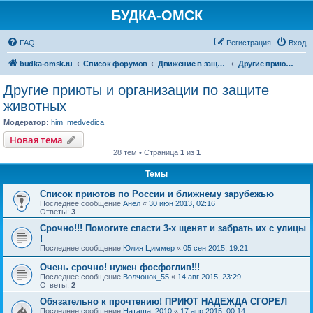
БУДКА-ОМСК
FAQ
Регистрация
Вход
budka-omsk.ru
Список форумов
Движение в защиту животных
Другие приюты и организации по защите животных
Другие приюты и организации по защите
животных
Модератор:
him_medvedica
Новая тема
28 тем • Страница
1
из
1
Темы
Список приютов по России и ближнему зарубежью
Последнее сообщение
Анел
«
30 июн 2013, 02:16
Ответы:
3
Срочно!!! Помогите спасти 3-х щенят и забрать их с улицы
!
Последнее сообщение
Юлия Циммер
«
05 сен 2015, 19:21
Очень срочно! нужен фосфоглив!!!
Последнее сообщение
Волчонок_55
«
14 авг 2015, 23:29
Ответы:
2
Обязательно к прочтению! ПРИЮТ НАДЕЖДА СГОРЕЛ
Последнее сообщение
Наташа_2010
«
17 апр 2015, 00:14