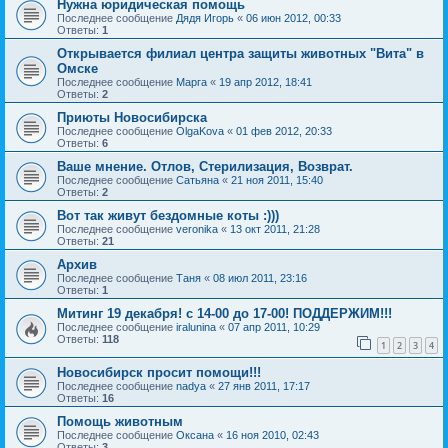
Нужна юридическая помощь
Последнее сообщение
Дядя Игорь
«
06 июн 2012, 00:33
Ответы:
1
Открывается филиал центра защиты животных "Вита" в
Омске
Последнее сообщение
Марга
«
19 апр 2012, 18:41
Ответы:
2
Приюты Новосибирска
Последнее сообщение
OlgaKova
«
01 фев 2012, 20:33
Ответы:
6
Ваше мнение. Отлов, Стерилизация, Возврат.
Последнее сообщение
Сатьяна
«
21 ноя 2011, 15:40
Ответы:
2
Вот так живут бездомные коты :)))
Последнее сообщение
veronika
«
13 окт 2011, 21:28
Ответы:
21
Архив
Последнее сообщение
Таня
«
08 июл 2011, 23:16
Ответы:
1
Митинг 19 декабря! с 14-00 до 17-00! ПОДДЕРЖИМ!!!
Последнее сообщение
iralunina
«
07 апр 2011, 10:29
Ответы:
118
1
2
3
4
Новосибирск просит помощи!!!
Последнее сообщение
nadya
«
27 янв 2011, 17:17
Ответы:
16
Помощь животным
Последнее сообщение
Оксана
«
16 ноя 2010, 02:43
Ответы:
3