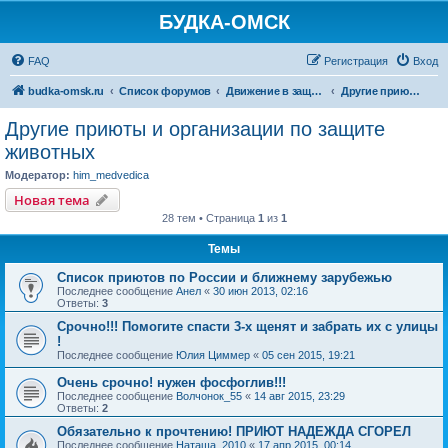
БУДКА-ОМСК
FAQ
Регистрация
Вход
budka-omsk.ru
Список форумов
Движение в защиту животных
Другие приюты и организации по защите животных
Другие приюты и организации по защите
животных
Модератор:
him_medvedica
Новая тема
28 тем • Страница
1
из
1
Темы
Список приютов по России и ближнему зарубежью
Последнее сообщение
Анел
«
30 июн 2013, 02:16
Ответы:
3
Срочно!!! Помогите спасти 3-х щенят и забрать их с улицы
!
Последнее сообщение
Юлия Циммер
«
05 сен 2015, 19:21
Очень срочно! нужен фосфоглив!!!
Последнее сообщение
Волчонок_55
«
14 авг 2015, 23:29
Ответы:
2
Обязательно к прочтению! ПРИЮТ НАДЕЖДА СГОРЕЛ
Последнее сообщение
Наташа_2010
«
17 апр 2015, 00:14