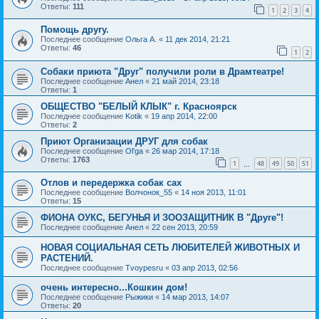
Ответы:
111
1
2
3
4
Помощь другу.
Последнее сообщение
Ольга А.
«
11 дек 2014, 21:21
Ответы:
46
1
2
Собаки приюта "Друг" получили роли в Драмтеатре!
Последнее сообщение
Анел
«
21 май 2014, 23:18
Ответы:
1
ОБЩЕСТВО "БЕЛЫЙ КЛЫК" г. Красноярск
Последнее сообщение
Kotik
«
19 апр 2014, 22:00
Ответы:
2
Приют Организации ДРУГ для собак
Последнее сообщение
Ol'ga
«
26 мар 2014, 17:18
Ответы:
1763
1
48
49
50
51
…
Отлов и передержка собак сах
Последнее сообщение
Волчонок_55
«
14 ноя 2013, 11:01
Ответы:
15
ФИОНА ОУКС, БЕГУНЬЯ И ЗООЗАЩИТНИК В "Друге"!
Последнее сообщение
Анел
«
22 сен 2013, 20:59
НОВАЯ СОЦИАЛЬНАЯ СЕТЬ ЛЮБИТЕЛЕЙ ЖИВОТНЫХ И
РАСТЕНИЙ.
Последнее сообщение
Tvoypesru
«
03 апр 2013, 02:56
очень интересно...Кошкин дом!
Последнее сообщение
Рыжики
«
14 мар 2013, 14:07
Ответы:
20