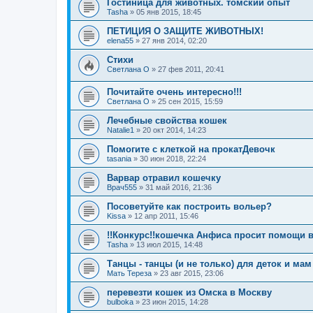
Гостиница для животных. томский опыт
Tasha
»
05 янв 2015, 18:45
ПЕТИЦИЯ О ЗАЩИТЕ ЖИВОТНЫХ!
elena55
»
27 янв 2014, 02:20
Стихи
Светлана О
»
27 фев 2011, 20:41
Почитайте очень интересно!!!
Светлана О
»
25 сен 2015, 15:59
Лечебные свойства кошек
Natalie1
»
20 окт 2014, 14:23
Помогите с клеткой на прокатДевочк
tasania
»
30 июн 2018, 22:24
Варвар отравил кошечку
Врач555
»
31 май 2016, 21:36
Посоветуйте как построить вольер?
Kissa
»
12 апр 2011, 15:46
!!Конкурс!!кошечка Анфиса просит помощи в
Tasha
»
13 июл 2015, 14:48
Танцы - танцы (и не только) для деток и мам
Мать Тереза
»
23 авг 2015, 23:06
перевезти кошек из Омска в Москву
bulboka
»
23 июн 2015, 14:28