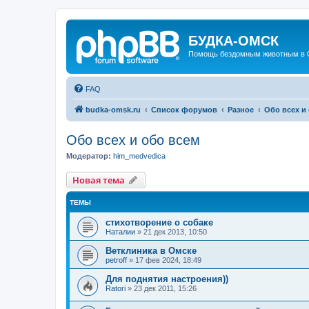
БУДКА-ОМСК
Помощь бездомным животным в 
FAQ
budka-omsk.ru
Список форумов
Разное
Обо всех и
Обо всех и обо всем
Модератор:
him_medvedica
Новая тема
ТЕМЫ
стихотворение о собаке
Наталии
»
21 дек 2013, 10:50
Ветклиника в Омске
petroff
»
17 фев 2024, 18:49
Для поднятия настроения))
Ratori
»
23 дек 2011, 15:26