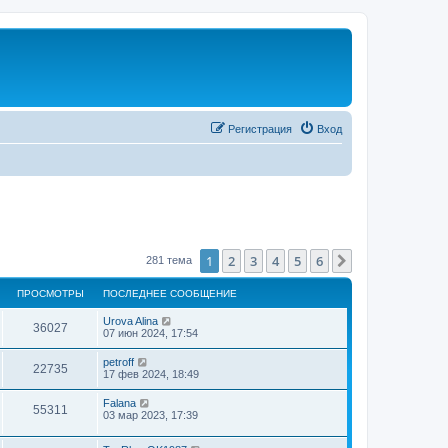
Регистрация
Вход
1
2
3
4
5
6
След.
281 тема
ПРОСМОТРЫ
ПОСЛЕДНЕЕ СООБЩЕНИЕ
Urova Alina
36027
07 июн 2024, 17:54
petroff
22735
17 фев 2024, 18:49
Falana
55311
03 мар 2023, 17:39