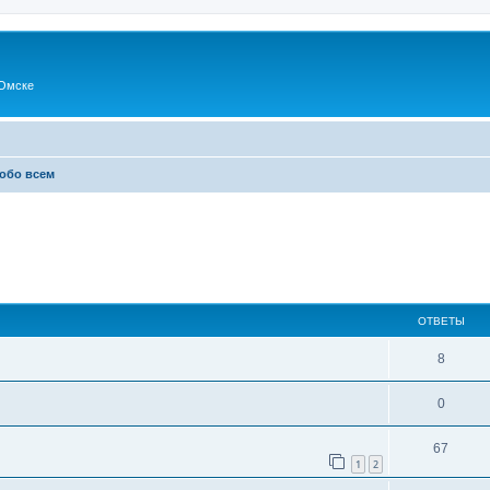
Омске
 обо всем
ОТВЕТЫ
8
0
67
1
2