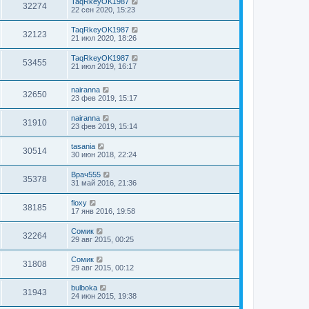
TaqRkeyOK1987
32274
22 сен 2020, 15:23
TaqRkeyOK1987
32123
21 июл 2020, 18:26
TaqRkeyOK1987
53455
21 июл 2019, 16:17
nairanna
32650
23 фев 2019, 15:17
nairanna
31910
23 фев 2019, 15:14
tasania
30514
30 июн 2018, 22:24
Врач555
35378
31 май 2016, 21:36
floxy
38185
17 янв 2016, 19:58
Сомик
32264
29 авг 2015, 00:25
Сомик
31808
29 авг 2015, 00:12
bulboka
31943
24 июн 2015, 19:38