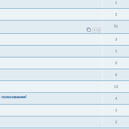
1
2
51
1
2
3
1
0
0
13
 голосовании!
4
1
2