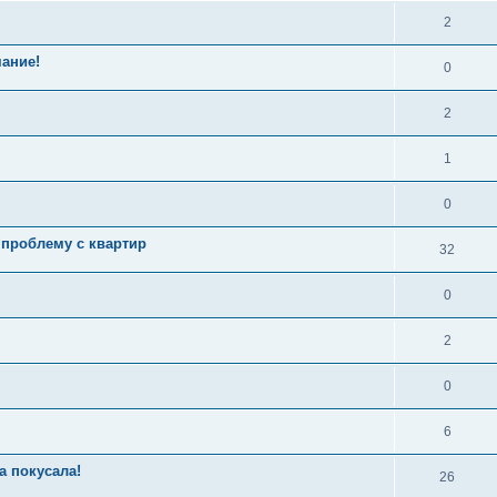
2
мание!
0
2
1
0
 проблему с квартир
32
0
2
0
6
а покусала!
26