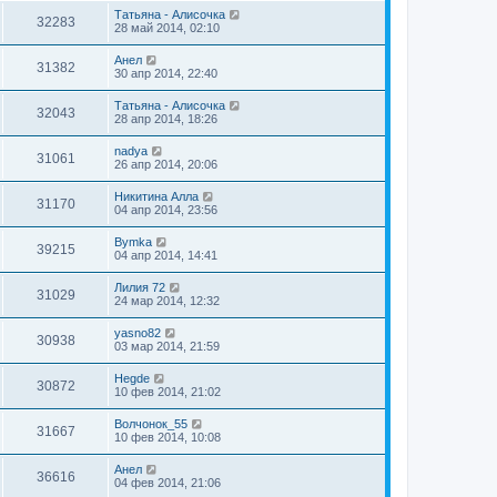
Татьяна - Алисочка
32283
28 май 2014, 02:10
Анел
31382
30 апр 2014, 22:40
Татьяна - Алисочка
32043
28 апр 2014, 18:26
nadya
31061
26 апр 2014, 20:06
Никитина Алла
31170
04 апр 2014, 23:56
Bymka
39215
04 апр 2014, 14:41
Лилия 72
31029
24 мар 2014, 12:32
yasno82
30938
03 мар 2014, 21:59
Hegde
30872
10 фев 2014, 21:02
Волчонок_55
31667
10 фев 2014, 10:08
Анел
36616
04 фев 2014, 21:06