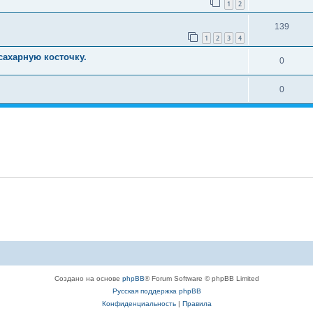
1
2
139
1
2
3
4
сахарную косточку.
0
0
Создано на основе
phpBB
® Forum Software © phpBB Limited
Русская поддержка phpBB
Конфиденциальность
|
Правила