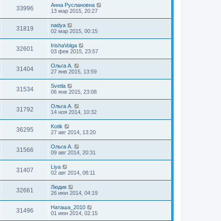
Анна Руслановна
33996
13 мар 2015, 20:27
nadya
31819
02 мар 2015, 00:15
IrishaVolga
32601
03 фев 2015, 23:57
Ольга А.
31404
27 янв 2015, 13:59
Svetla
31534
06 янв 2015, 23:08
Ольга А.
31792
14 ноя 2014, 10:32
Kotik
36295
27 авг 2014, 13:20
Ольга А.
31566
09 авг 2014, 20:31
Liya
31407
02 авг 2014, 08:11
Людик
32661
26 июн 2014, 04:19
Наташа_2010
31496
01 июн 2014, 02:15