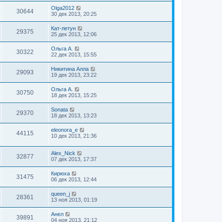
Olga2012
30644
30 дек 2013, 20:25
Кат-летун
29375
25 дек 2013, 12:06
Ольга А.
30322
22 дек 2013, 15:55
Никитина Алла
29093
19 дек 2013, 23:22
Ольга А.
30750
18 дек 2013, 15:25
Sonata
29370
18 дек 2013, 13:23
eleonora_e
44115
10 дек 2013, 21:36
Alex_Nick
32877
07 дек 2013, 17:37
Кирюха
31475
06 дек 2013, 12:44
queen_j
28361
13 ноя 2013, 01:19
Анел
39891
04 ноя 2013, 21:12