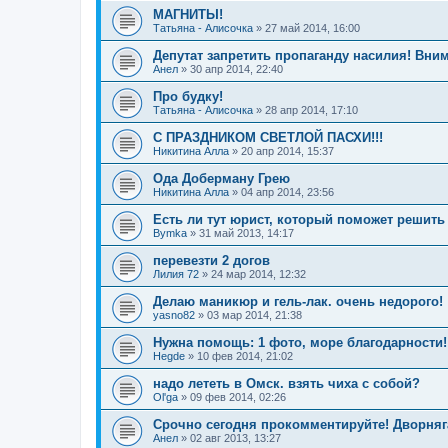
МАГНИТЫ!
Татьяна - Алисочка
»
27 май 2014, 16:00
Депутат запретить пропаганду насилия! Вни
Анел
»
30 апр 2014, 22:40
Про будку!
Татьяна - Алисочка
»
28 апр 2014, 17:10
С ПРАЗДНИКОМ СВЕТЛОЙ ПАСХИ!!!
Никитина Алла
»
20 апр 2014, 15:37
Ода Доберману Грею
Никитина Алла
»
04 апр 2014, 23:56
Есть ли тут юрист, который поможет решить
Bymka
»
31 май 2013, 14:17
перевезти 2 догов
Лилия 72
»
24 мар 2014, 12:32
Делаю маникюр и гель-лак. очень недорого!
yasno82
»
03 мар 2014, 21:38
Нужна помощь: 1 фото, море благодарности!
Hegde
»
10 фев 2014, 21:02
надо лететь в Омск. взять чиха с собой?
Ol'ga
»
09 фев 2014, 02:26
Срочно сегодня прокомментируйте! Дворняг
Анел
»
02 авг 2013, 13:27