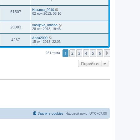
Наташа_2010
51507
02 ноя 2013, 03:10
vasiljeva_masha
20383
28 окт 2013, 19:46
Алла2009
4267
15 окт 2013, 22:03
1
2
3
4
5
6
След.
281 тема
Перейти
Удалить cookies
Часовой пояс:
UTC+07:00