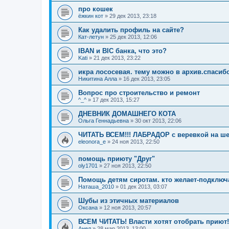
про кошек
ёжкин кот
»
29 дек 2013, 23:18
Как удалить профиль на сайте?
Кат-летун
»
25 дек 2013, 12:06
IBAN и BIC банка, что это?
Kati
»
21 дек 2013, 23:22
икра лососевая. тему можно в архив.спасиб
Никитина Алла
»
16 дек 2013, 23:05
Вопрос про строительство и ремонт
^_^
»
17 дек 2013, 15:27
ДНЕВНИК ДОМАШНЕГО КОТА
Ольга Геннадьевна
»
30 окт 2013, 22:06
ЧИТАТЬ ВСЕМ!!! ЛАБРАДОР с веревкой на шее
eleonora_e
»
24 ноя 2013, 22:50
помощь приюту "Друг"
oly1701
»
27 ноя 2013, 22:50
Помощь детям сиротам. кто желает-подключ
Наташа_2010
»
01 дек 2013, 03:07
Шубы из этичных материалов
Оксана
»
12 ноя 2013, 20:57
ВСЕМ ЧИТАТЬ! Власти хотят отобрать приют!
Анел
»
28 мар 2013, 13:00