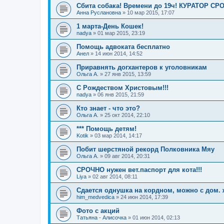
Сбита собака! Времени до 19ч! КУРАТОР СРО
Анна Руслановна
»
10 мар 2015, 17:07
1 марта-День Кошек!
nadya
»
01 мар 2015, 23:19
Помощь адвоката бесплатно
Анел
»
14 июн 2014, 14:52
Приравнять догхантеров к уголовникам
Ольга А.
»
27 янв 2015, 13:59
С Рождеством Христовым!!!
nadya
»
06 янв 2015, 21:59
Кто знает - что это?
Ольга А.
»
25 окт 2014, 22:10
*** Помощь детям!
Kotik
»
03 мар 2014, 14:17
Побит шерстяной рекорд Полковника Мяу
Ольга А.
»
09 авг 2014, 20:31
СРОЧНО нужен вет.паспорт для кота!!!
Liya
»
02 авг 2014, 08:11
Сдается однушка на кордном, можно с дом.
him_medvedica
»
24 июн 2014, 17:39
Фото с акций
Татьяна - Алисочка
»
01 июн 2014, 02:13