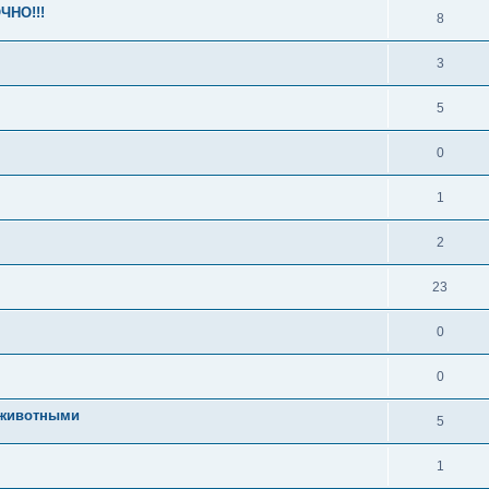
ЧНО!!!
8
3
5
0
1
2
23
0
0
 животными
5
1