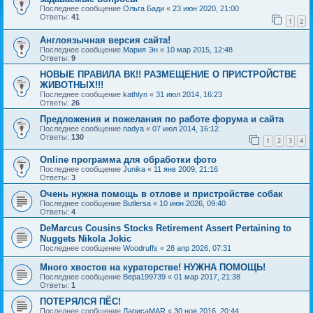
Последнее сообщение
Ольга Бади
«
23 июн 2020, 21:00
Ответы:
41
1
2
Англоязычная версия сайта!
Последнее сообщение
Мария Эн
«
10 мар 2015, 12:48
Ответы:
9
НОВЫЕ ПРАВИЛА ВК!! РАЗМЕЩЕНИЕ О ПРИСТРОЙСТВЕ
ЖИВОТНЫХ!!!
Последнее сообщение
kathlyn
«
31 июл 2014, 16:23
Ответы:
26
Предложения и пожелания по работе форума и сайта
Последнее сообщение
nadya
«
07 июл 2014, 16:12
Ответы:
130
1
2
3
4
Online программа для обработки фото
Последнее сообщение
Junika
«
11 янв 2009, 21:16
Ответы:
3
Очень нужна помощь в отлове и пристройстве собак
Последнее сообщение
Butlersa
«
10 июн 2026, 09:40
Ответы:
4
DeMarcus Cousins Stocks Retirement Assert Pertaining to
Nuggets Nikola Jokic
Последнее сообщение
Woodruffs
«
28 апр 2026, 07:31
Много хвостов на кураторстве! НУЖНА ПОМОЩЬ!
Последнее сообщение
Вера199739
«
01 мар 2017, 21:38
Ответы:
1
ПОТЕРЯЛСЯ ПЁС!
Последнее сообщение
ЛарисаMAR
«
30 ноя 2016, 20:44