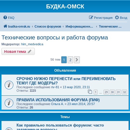
БУДКА-ОМСК
FAQ
Регистрация
Вход
budka-omsk.ru
Список форумов
Информационный раздел
Технические вопросы и работа форума
Технические вопросы и работа форума
Модератор:
him_medvedica
Новая тема
1
2
След.
56 тем
Объявления
СРОЧНО НУЖНО ПЕРЕНЕСТИ или ПЕРЕИМЕНОВАТЬ
ТЕМУ! ГДЕ МОДЕРЫ?
Последнее сообщение
riv-81
«
13 мар 2020, 23:11
Ответы:
1115
1
29
30
31
32
…
ПРАВИЛА ИСПОЛЬЗОВАНИЯ ФОРУМА (ПИФ)
Последнее сообщение
Ольга А.
«
23 июл 2014, 20:57
Ответы:
26
Темы
Как правильно пользоваться форумом: часто
задаваемые вопросы