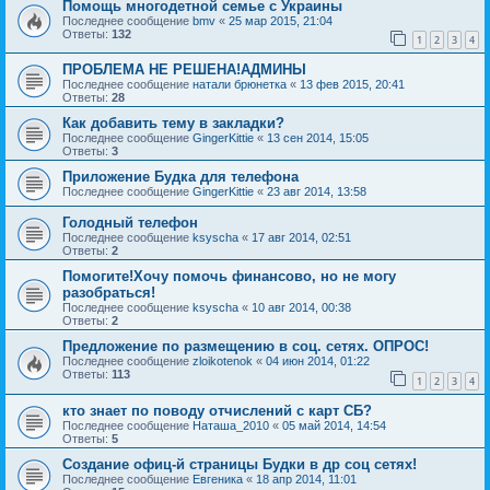
Помощь многодетной семье с Украины
Последнее сообщение
bmv
«
25 мар 2015, 21:04
Ответы:
132
1
2
3
4
ПРОБЛЕМА НЕ РЕШЕНА!АДМИНЫ
Последнее сообщение
натали брюнетка
«
13 фев 2015, 20:41
Ответы:
28
Как добавить тему в закладки?
Последнее сообщение
GingerKittie
«
13 сен 2014, 15:05
Ответы:
3
Приложение Будка для телефона
Последнее сообщение
GingerKittie
«
23 авг 2014, 13:58
Голодный телефон
Последнее сообщение
ksyscha
«
17 авг 2014, 02:51
Ответы:
2
Помогите!Хочу помочь финансово, но не могу
разобраться!
Последнее сообщение
ksyscha
«
10 авг 2014, 00:38
Ответы:
2
Предложение по размещению в соц. сетях. ОПРОС!
Последнее сообщение
zloikotenok
«
04 июн 2014, 01:22
Ответы:
113
1
2
3
4
кто знает по поводу отчислений с карт СБ?
Последнее сообщение
Наташа_2010
«
05 май 2014, 14:54
Ответы:
5
Создание офиц-й страницы Будки в др соц сетях!
Последнее сообщение
Евгеника
«
18 апр 2014, 11:01