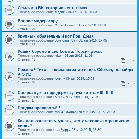
Ссылки в ВК, которых нет в темах.
Последнее сообщение
Людик
«
06 сен 2016, 01:08
Вопрос модератору
Последнее сообщение
Ольга Бади
«
31 июл 2016, 14:38
Ответы:
23
Крупный обаятельный кот Рэд. Дома!
Последнее сообщение
Волчонок_55
«
31 авг 2015, 17:45
Ответы:
17
Кошки беременные. Котята. Персик дома.
Последнее сообщение
leka
«
26 авг 2015, 11:05
Ответы:
45
1
2
Пожилой Тихон - воспаление мочевое. Сбежал, не найден
АРХИВ
Последнее сообщение
Анел
«
09 авг 2015, 15:39
Ответы:
35
1
2
Срочна нужна передержка двум котятам!!!!!!!!!!!!
Последнее сообщение
Amada
«
17 июл 2015, 17:05
Ответы:
1
Продам препараты!!!
Последнее сообщение
rita84_84@mail.ru
«
19 июн 2015, 21:58
Как пользователям узнать, что у человека ограничения
лички?
Последнее сообщение
mar6yqq
«
23 май 2015, 18:30
Ответы:
4