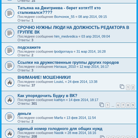
Ответы:
15
Татьяна на Дмитриева - берет котят!!! кто
сталкивался????
Последнее сообщение
Волчонок_55
«
08 апр 2014, 09:15
Ответы:
1
СРОЧНО НУЖНЫ ЛЮДИ НА ДОЛЖНОСТЬ РЕДАКТОРА В
ГРУППЕ ВК
Последнее сообщение
him_medvedica
«
03 апр 2014, 09:04
Ответы:
3
подскажите
Последнее сообщение
lpodgornaya
«
31 мар 2014, 16:28
Ответы:
2
Ссылки на дружественные группы других городов
Последнее сообщение
Наташа_2010
«
12 мар 2014, 16:17
Ответы:
3
ВНИМАНИЕ! МОШЕННИКИ!
Последнее сообщение
LouisL
«
24 фев 2014, 13:38
Ответы:
37
1
2
Как упорядочить Будку в ВК?
Последнее сообщение
kathlyn
«
14 фев 2014, 18:17
Ответы:
301
1
6
7
8
9
…
деньги
Последнее сообщение
Marfa
«
13 фев 2014, 11:54
Ответы:
2
единый номер голодного для общих нужд
Последнее сообщение
Nastik
«
28 янв 2014, 16:16
Ответы:
208