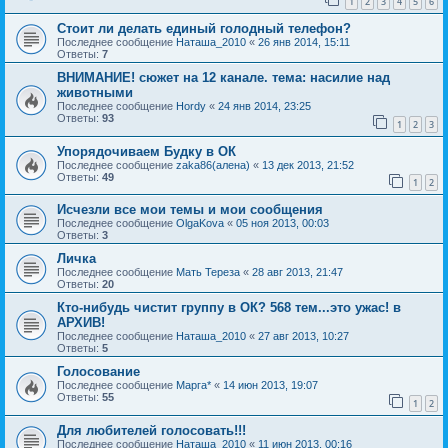
1
2
3
4
5
6
Стоит ли делать единый голодный телефон?
Последнее сообщение
Наташа_2010
«
26 янв 2014, 15:11
Ответы:
7
ВНИМАНИЕ! сюжет на 12 канале. тема: насилие над
животными
Последнее сообщение
Hordy
«
24 янв 2014, 23:25
Ответы:
93
1
2
3
Упорядочиваем Будку в ОК
Последнее сообщение
zaka86(алена)
«
13 дек 2013, 21:52
Ответы:
49
1
2
Исчезли все мои темы и мои сообщения
Последнее сообщение
OlgaKova
«
05 ноя 2013, 00:03
Ответы:
3
Личка
Последнее сообщение
Мать Тереза
«
28 авг 2013, 21:47
Ответы:
20
Кто-нибудь чистит группу в ОК? 568 тем...это ужас! в
АРХИВ!
Последнее сообщение
Наташа_2010
«
27 авг 2013, 10:27
Ответы:
5
Голосование
Последнее сообщение
Марга*
«
14 июн 2013, 19:07
Ответы:
55
1
2
Для любителей голосовать!!!
Последнее сообщение
Наташа_2010
«
11 июн 2013, 00:16