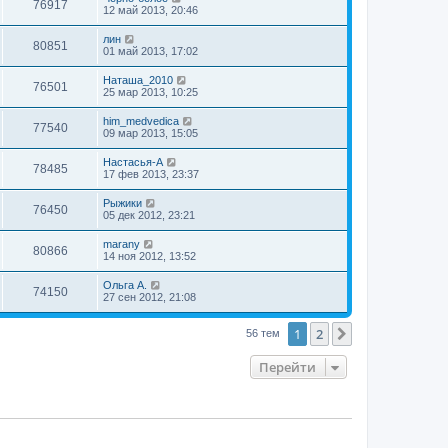
76917
12 май 2013, 20:46
лин
80851
01 май 2013, 17:02
Наташа_2010
76501
25 мар 2013, 10:25
him_medvedica
77540
09 мар 2013, 15:05
Настасья-А
78485
17 фев 2013, 23:37
Рыжики
76450
05 дек 2012, 23:21
marany
80866
14 ноя 2012, 13:52
Ольга А.
74150
27 сен 2012, 21:08
1
2
След.
56 тем
Перейти