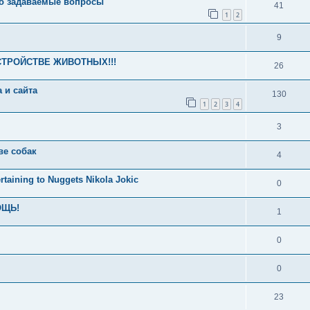
то задаваемые вопросы
41
1
2
9
СТРОЙСТВЕ ЖИВОТНЫХ!!!
26
 и сайта
130
1
2
3
4
3
ве собак
4
taining to Nuggets Nikola Jokic
0
ОЩЬ!
1
0
0
23