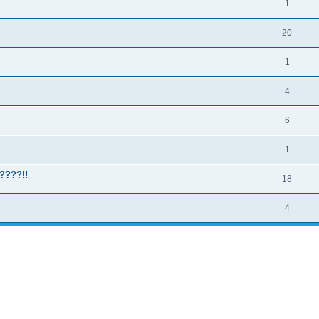
1
20
1
4
6
1
????!!
18
4