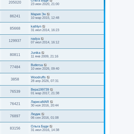
Ольга Бади
205020
23 июн 2020, 21:00
Мария Эн
86241
10 мар 2015, 12:48
kathlyn
85668
31 июл 2014, 16:23
nadya
129937
07 июл 2014, 16:12
Junika
80811
11 янв 2009, 21:16
Butlersa
77484
10 июн 2026, 09:40
Woodruffs
3858
28 апр 2026, 07:31
Вера199739
76539
01 мар 2017, 21:38
ЛарисаMAR
76421
30 ноя 2016, 20:44
Людик
76897
06 сен 2016, 01:08
Ольга Бади
83156
31 июл 2016, 14:38