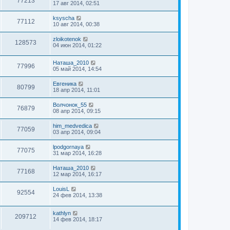
77213
17 авг 2014, 02:51
ksyscha
77112
10 авг 2014, 00:38
zloikotenok
128573
04 июн 2014, 01:22
Наташа_2010
77996
05 май 2014, 14:54
Евгеника
80799
18 апр 2014, 11:01
Волчонок_55
76879
08 апр 2014, 09:15
him_medvedica
77059
03 апр 2014, 09:04
lpodgornaya
77075
31 мар 2014, 16:28
Наташа_2010
77168
12 мар 2014, 16:17
LouisL
92554
24 фев 2014, 13:38
kathlyn
209712
14 фев 2014, 18:17