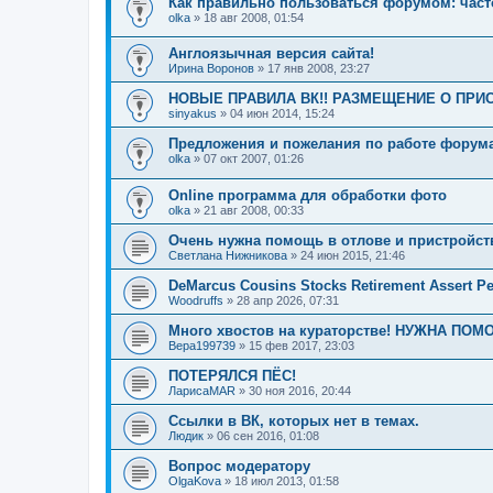
Как правильно пользоваться форумом: час
olka
»
18 авг 2008, 01:54
Англоязычная версия сайта!
Ирина Воронов
»
17 янв 2008, 23:27
НОВЫЕ ПРАВИЛА ВК!! РАЗМЕЩЕНИЕ О ПРИ
sinyakus
»
04 июн 2014, 15:24
Предложения и пожелания по работе форума
olka
»
07 окт 2007, 01:26
Online программа для обработки фото
olka
»
21 авг 2008, 00:33
Очень нужна помощь в отлове и пристройст
Светлана Нижникова
»
24 июн 2015, 21:46
DeMarcus Cousins Stocks Retirement Assert Per
Woodruffs
»
28 апр 2026, 07:31
Много хвостов на кураторстве! НУЖНА ПОМ
Вера199739
»
15 фев 2017, 23:03
ПОТЕРЯЛСЯ ПЁС!
ЛарисаMAR
»
30 ноя 2016, 20:44
Ссылки в ВК, которых нет в темах.
Людик
»
06 сен 2016, 01:08
Вопрос модератору
OlgaKova
»
18 июл 2013, 01:58