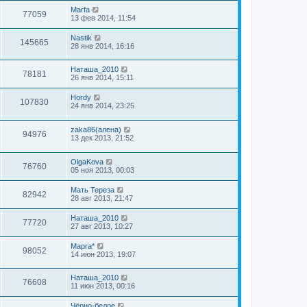
Marfa
77059
13 фев 2014, 11:54
Nastik
145665
28 янв 2014, 16:16
Наташа_2010
78181
26 янв 2014, 15:11
Hordy
107830
24 янв 2014, 23:25
zaka86(алена)
94976
13 дек 2013, 21:52
OlgaKova
76760
05 ноя 2013, 00:03
Мать Тереза
82942
28 авг 2013, 21:47
Наташа_2010
77720
27 авг 2013, 10:27
Марга*
98052
14 июн 2013, 19:07
Наташа_2010
76608
11 июн 2013, 00:16
Чёрно-белое