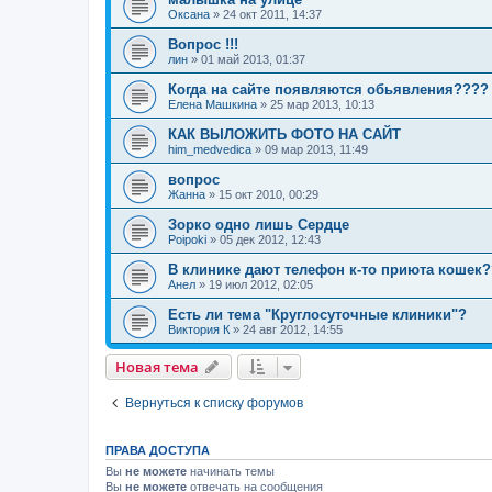
Оксана
»
24 окт 2011, 14:37
Вопрос !!!
лин
»
01 май 2013, 01:37
Когда на сайте появляются обьявления????
Елена Машкина
»
25 мар 2013, 10:13
КАК ВЫЛОЖИТЬ ФОТО НА САЙТ
him_medvedica
»
09 мар 2013, 11:49
вопрос
Жанна
»
15 окт 2010, 00:29
Зорко одно лишь Сердце
Poipoki
»
05 дек 2012, 12:43
В клинике дают телефон к-то приюта кошек?
Анел
»
19 июл 2012, 02:05
Есть ли тема "Круглосуточные клиники"?
Виктория К
»
24 авг 2012, 14:55
Новая тема
Вернуться к списку форумов
ПРАВА ДОСТУПА
Вы
не можете
начинать темы
Вы
не можете
отвечать на сообщения