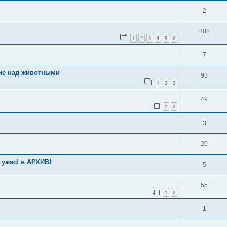
2
208
1
2
3
4
5
6
7
лие над животными
93
1
2
3
49
1
2
3
20
о ужас! в АРХИВ!
5
55
1
2
1