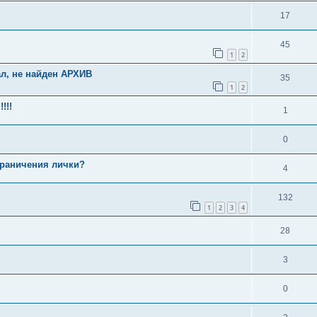
17
45
1
2
ал, не найден АРХИВ
35
1
2
!!!
1
0
ограничения лички?
4
132
1
2
3
4
28
3
0