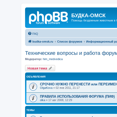
БУДКА-ОМСК
Помощь бездомным животным в 
FAQ
budka-omsk.ru
Список форумов
Информационный ра
Технические вопросы и работа фору
Модератор:
him_medvedica
Новая тема
ОБЪЯВЛЕНИЯ
СРОЧНО НУЖНО ПЕРЕНЕСТИ или ПЕРЕИМЕН
OlgaKova
»
02 янв 2011, 21:17
ПРАВИЛА ИСПОЛЬЗОВАНИЯ ФОРУМА (ПИФ)
olka
»
17 авг 2008, 12:29
ТЕМЫ