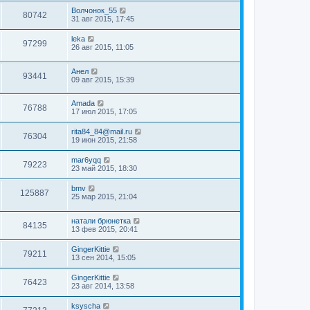
Волчонок_55
80742
31 авг 2015, 17:45
leka
97299
26 авг 2015, 11:05
Анел
93441
09 авг 2015, 15:39
Amada
76788
17 июл 2015, 17:05
rita84_84@mail.ru
76304
19 июн 2015, 21:58
mar6yqq
79223
23 май 2015, 18:30
bmv
125887
25 мар 2015, 21:04
натали брюнетка
84135
13 фев 2015, 20:41
GingerKittie
79211
13 сен 2014, 15:05
GingerKittie
76423
23 авг 2014, 13:58
ksyscha