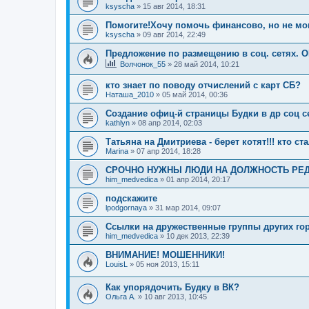
ksyscha
»
15 авг 2014, 18:31
Помогите!Хочу помочь финансово, но не мог
ksyscha
»
09 авг 2014, 22:49
Предложение по размещению в соц. сетях. 
Волчонок_55
»
28 май 2014, 10:21
кто знает по поводу отчислений с карт СБ?
Наташа_2010
»
05 май 2014, 00:36
Создание офиц-й страницы Будки в др соц с
kathlyn
»
08 апр 2014, 02:03
Татьяна на Дмитриева - берет котят!!! кто с
Marina
»
07 апр 2014, 18:28
СРОЧНО НУЖНЫ ЛЮДИ НА ДОЛЖНОСТЬ РЕДА
him_medvedica
»
01 апр 2014, 20:17
подскажите
lpodgornaya
»
31 мар 2014, 09:07
Ссылки на дружественные группы других го
him_medvedica
»
10 дек 2013, 22:39
ВНИМАНИЕ! МОШЕННИКИ!
LouisL
»
05 ноя 2013, 15:11
Как упорядочить Будку в ВК?
Ольга А.
»
10 авг 2013, 10:45