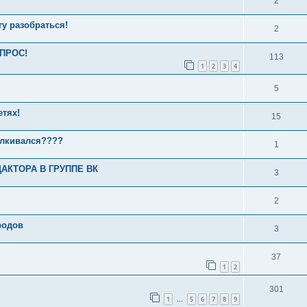
2
у разобраться!
2
ОПРОС!
113
1
2
3
4
5
етях!
15
талкивался????
1
КТОРА В ГРУППЕ ВК
3
2
родов
3
37
1
2
301
1
5
6
7
8
9
…