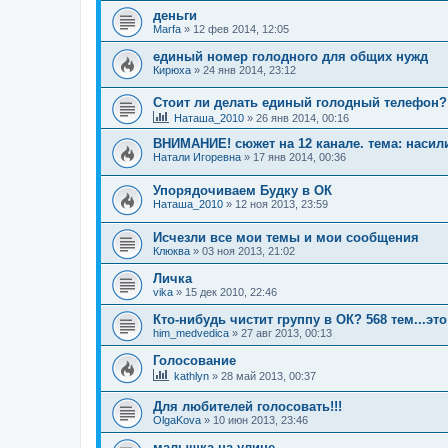
деньги
Marfa
»
12 фев 2014, 12:05
единый номер голодного для общих нужд
Кирюха
»
24 янв 2014, 23:12
Стоит ли делать единый голодный телефон?
Наташа_2010
»
26 янв 2014, 00:16
ВНИМАНИЕ! сюжет на 12 канале. тема: наси
Натали Игоревна
»
17 янв 2014, 00:36
Упорядочиваем Будку в ОК
Наташа_2010
»
12 ноя 2013, 23:59
Исчезли все мои темы и мои сообщения
Клюква
»
03 ноя 2013, 21:02
Личка
vika
»
15 дек 2010, 22:46
Кто-нибудь чистит группу в ОК? 568 тем...эт
him_medvedica
»
27 авг 2013, 00:13
Голосование
kathlyn
»
28 май 2013, 00:37
Для любителей голосовать!!!
OlgaKova
»
10 июн 2013, 23:46
малышка на улице