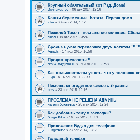
Крупный обаятельный кот Рэд. Дома!
Волчонок_55
»
06 дек 2014, 12:16
Кошки беременные. Котята. Персик дома.
leka
»
03 июн 2014, 17:25
Пожилой Тихон - воспаление мочевое. Сбеж
Анел
»
10 авг 2014, 23:26
Срочна нужна передержка двум котятам!!!!!!!!!
Amada
»
17 июл 2015, 16:58
Продам препараты!!!
rita84_84@mail.ru
»
19 июн 2015, 21:58
Как пользователям узнать, что у человека 
OlgaT
»
14 сен 2010, 22:33
Помощь многодетной семье с Украины
bmv
»
23 янв 2015, 10:16
ПРОБЛЕМА НЕ РЕШЕНА!АДМИНЫ
натали брюнетка
»
28 май 2014, 12:26
Как добавить тему в закладки?
GingerKittie
»
10 сен 2014, 16:53
Приложение Будка для телефона
GingerKittie
»
23 авг 2014, 13:58
Голодный телефон