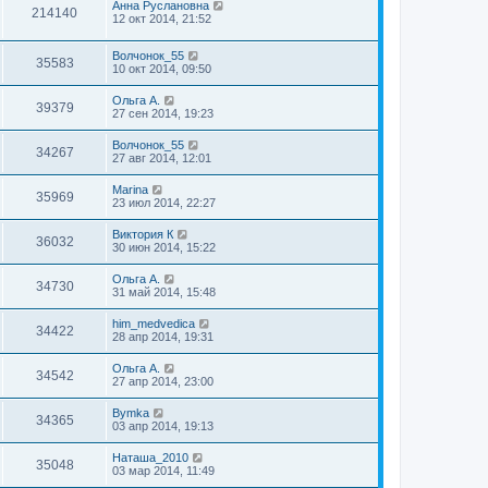
Анна Руслановна
214140
12 окт 2014, 21:52
Волчонок_55
35583
10 окт 2014, 09:50
Ольга А.
39379
27 сен 2014, 19:23
Волчонок_55
34267
27 авг 2014, 12:01
Marina
35969
23 июл 2014, 22:27
Виктория К
36032
30 июн 2014, 15:22
Ольга А.
34730
31 май 2014, 15:48
him_medvedica
34422
28 апр 2014, 19:31
Ольга А.
34542
27 апр 2014, 23:00
Bymka
34365
03 апр 2014, 19:13
Наташа_2010
35048
03 мар 2014, 11:49