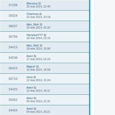
Marusya
37258
25 янв 2014, 22:40
Charisma
35024
22 янв 2014, 23:19
Alex_Nick
38037
20 янв 2014, 02:20
НатальяYYY
35756
18 янв 2014, 22:15
Alex_Nick
34415
18 янв 2014, 10:06
Анел
34536
17 янв 2014, 01:24
Марга*
36423
15 янв 2014, 16:58
ossa
40710
12 янв 2014, 21:24
Анел
34425
12 янв 2014, 18:11
Анел
35052
04 янв 2014, 21:31
Анел
34454
04 янв 2014, 20:21