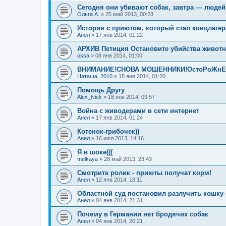
Сегодня они убивают собак, завтра — людей
Ольга А.
»
25 май 2013, 00:23
История с приютом, который стал концлагер
Анел
»
17 янв 2014, 01:22
АРХИВ Петиция Остановите убийства живот
ossa
»
08 янв 2014, 01:00
ВНИМАНИЕ!СНОВА МОШЕННИКИ!ОстоРоЖнЕ
Наташа_2010
»
18 янв 2014, 01:20
Помощь Другу
Alex_Nick
»
18 янв 2014, 09:57
Война с живодерами в сети интернет
Анел
»
17 янв 2014, 01:24
Котенок-грибочек))
Анел
»
16 июл 2013, 14:16
Я в шоке(((
melkaya
»
28 май 2013, 23:43
Смотрите ролик - приюты получат корм!
Анел
»
12 янв 2014, 18:11
Областной суд постановил разлучить кошку 
Анел
»
04 янв 2014, 21:31
Почему в Германии нет бродячих собак
Анел
»
04 янв 2014, 20:21