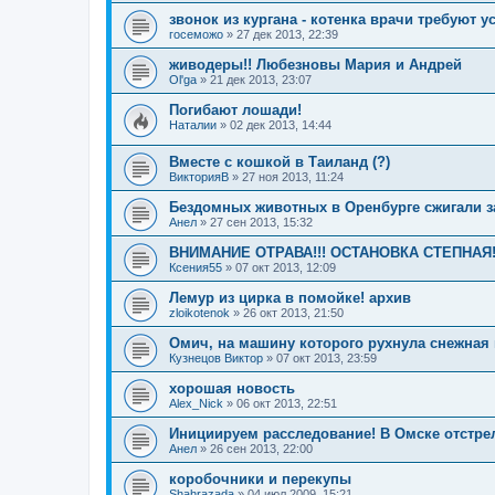
звонок из кургана - котенка врачи требуют 
госеможо
»
27 дек 2013, 22:39
живодеры!! Любезновы Мария и Андрей
Ol'ga
»
21 дек 2013, 23:07
Погибают лошади!
Наталии
»
02 дек 2013, 14:44
Вместе с кошкой в Таиланд (?)
ВикторияВ
»
27 ноя 2013, 11:24
Бездомных животных в Оренбурге сжигали 
Анел
»
27 сен 2013, 15:32
ВНИМАНИЕ ОТРАВА!!! ОСТАНОВКА СТЕПНАЯ
Ксения55
»
07 окт 2013, 12:09
Лемур из цирка в помойке! архив
zloikotenok
»
26 окт 2013, 21:50
Омич, на машину которого рухнула снежная 
Кузнецов Виктор
»
07 окт 2013, 23:59
хорошая новость
Alex_Nick
»
06 окт 2013, 22:51
Инициируем расследование! В Омске отстре
Анел
»
26 сен 2013, 22:00
коробочники и перекупы
Shahrazada
»
04 июл 2009, 15:21