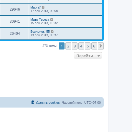
Марга*
29646
17 сен 2013, 00:58
Мать Тереза
30941
15 сен 2013, 10:32
Волчонок_55
26404
13 сен 2013, 09:37
1
2
3
4
5
6
След.
273 темы
Перейти
Удалить cookies
Часовой пояс:
UTC+07:00