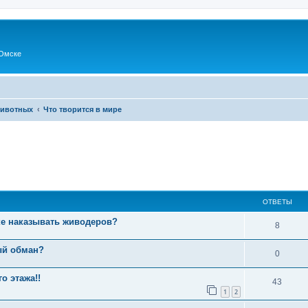
Омске
животных
Что творится в мире
ОТВЕТЫ
е наказывать живодеров?
8
ый обман?
0
о этажа!!
43
1
2