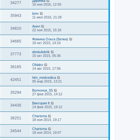
Даринка
34277
16 ноя 2016, 12:55
bmv
35943
11 июл 2016, 21:28
Анел
34810
22 ноя 2015, 15:18
Фомина Ольга (Белка)
34665
19 окт 2015, 14:16
denisdobrik
37773
15 окт 2015, 05:36
Oblako
36165
14 авг 2015, 17:56
him_medvedica
42451
05 мар 2015, 13:21
Волчонок_55
35294
27 фев 2015, 14:12
Виктория К
34430
14 фев 2015, 19:12
Charisma
36251
18 ноя 2014, 19:17
Charisma
34544
18 ноя 2014, 19:07