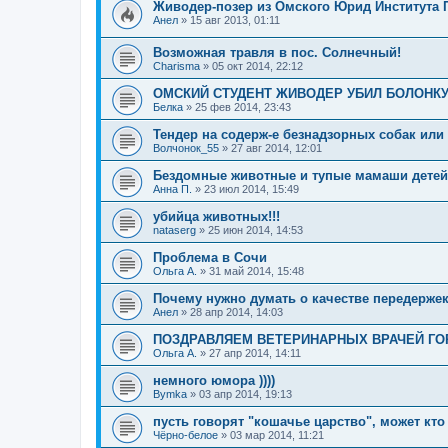
Живодер-позер из Омского Юрид Институт
Анел
»
15 авг 2013, 01:11
Возможная травля в пос. Солнечный!
Charisma
»
05 окт 2014, 22:12
ОМСКИЙ СТУДЕНТ ЖИВОДЕР УБИЛ БОЛОНКУ!
Белка
»
25 фев 2014, 23:43
Тендер на содерж-е безнадзорных собак ил
Волчонок_55
»
27 авг 2014, 12:01
Бездомные животные и тупые мамаши детей
Анна П.
»
23 июл 2014, 15:49
убийца животных!!!
nataserg
»
25 июн 2014, 14:53
Проблема в Сочи
Ольга А.
»
31 май 2014, 15:48
Почему нужно думать о качестве передержек
Анел
»
28 апр 2014, 14:03
ПОЗДРАВЛЯЕМ ВЕТЕРИНАРНЫХ ВРАЧЕЙ ГОР
Ольга А.
»
27 апр 2014, 14:11
немного юмора ))))
Bymka
»
03 апр 2014, 19:13
пусть говорят "кошачье царство", может кто 
Чёрно-белое
»
03 мар 2014, 11:21