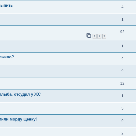
усыпить
4
1
92
1
2
3
1
заживо?
4
!
9
12
глыба, отсудил у ЖС
1
5
лили морду щенку!
9
2