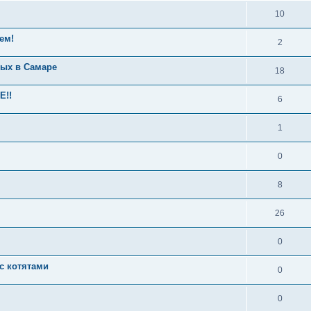
10
ем!
2
ных в Самаре
18
Е!!
6
1
0
8
26
0
с котятами
0
0