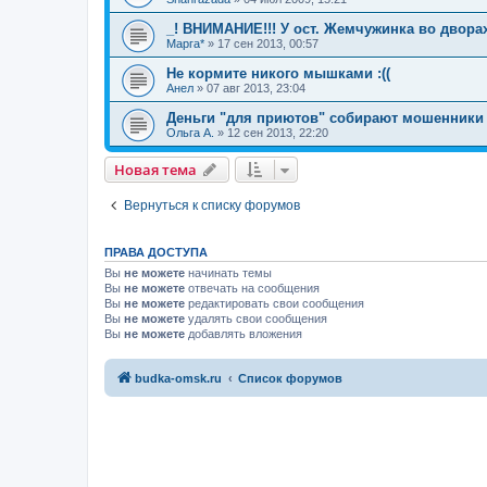
_! ВНИМАНИЕ!!! У ост. Жемчужинка во двора
Марга*
»
17 сен 2013, 00:57
Не кормите никого мышками :((
Анел
»
07 авг 2013, 23:04
Деньги "для приютов" собирают мошенники
Ольга А.
»
12 сен 2013, 22:20
Новая тема
Вернуться к списку форумов
ПРАВА ДОСТУПА
Вы
не можете
начинать темы
Вы
не можете
отвечать на сообщения
Вы
не можете
редактировать свои сообщения
Вы
не можете
удалять свои сообщения
Вы
не можете
добавлять вложения
budka-omsk.ru
Список форумов