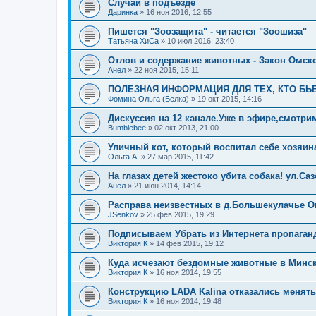
Случай в подъезде
Даринка
»
16 ноя 2016, 12:55
Пишется "Зоозащита" - читается "Зоошиза"
Татьяна ХиСа
»
10 июл 2016, 23:40
Отлов и содержание животных - Закон Омско
Анел
»
22 ноя 2015, 15:11
ПОЛЕЗНАЯ ИНФОРМАЦИЯ ДЛЯ ТЕХ, КТО Б
Фомина Ольга (Белка)
»
19 окт 2015, 14:16
Дискуссия на 12 канале.Уже в эфире,смотри
Bumblebee
»
02 окт 2013, 21:00
Уличный кот, который воспитал себе хозяин
Ольга А.
»
27 мар 2015, 11:42
На глазах детей жестоко убита собака! ул.Саз
Анел
»
21 июн 2014, 14:14
Расправа неизвестных в д.Большекулачье О
JSenkov
»
25 фев 2015, 19:29
Подписываем Убрать из Интернета пропаганд
Виктория К
»
14 фев 2015, 19:12
Куда исчезают бездомные животные в Минс
Виктория К
»
16 ноя 2014, 19:55
Конструкцию LADA Kalina отказались менять
Виктория К
»
16 ноя 2014, 19:48