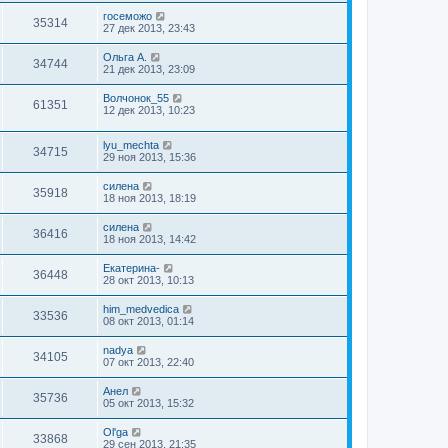
госеможо
35314
27 дек 2013, 23:43
Ольга А.
34744
21 дек 2013, 23:09
Волчонок_55
61351
12 дек 2013, 10:23
lyu_mechta
34715
29 ноя 2013, 15:36
силена
35918
18 ноя 2013, 18:19
силена
36416
18 ноя 2013, 14:42
Екатерина-
36448
28 окт 2013, 10:13
him_medvedica
33536
08 окт 2013, 01:14
nadya
34105
07 окт 2013, 22:40
Анел
35736
05 окт 2013, 15:32
Ol'ga
33868
29 сен 2013, 21:35