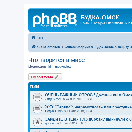
БУДКА-ОМСК
Помощь бездомным животным в 
FAQ
budka-omsk.ru
Список форумов
Движение в защиту 
Что творится в мире
Модератор:
him_medvedica
Новая тема
ТЕМЫ
ОЧЕНЬ ВАЖНЫЙ ОПРОС ! Должны ли в Омск
Дядя Игорь
»
24 янв 2015, 13:46
ЖКХ "Сервис": неграмотность или преступн
Будка-Омск
»
14 авг 2018, 12:47
ЗАЙДИТЕ В ТЕМУ ПЛЗ!!!Собаку выкинули с 8г
queen_j
»
15 янв 2014, 16:39