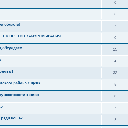
0
6
й области!
2
ЬЕТСЯ ПРОТИВ ЗАМУРОВЫВАНИЯ
0
м,обсуждаем.
15
а
4
онова!!
32
мского района с щенк
5
у жестокости к живо
0
ке
2
 ради кошек
2