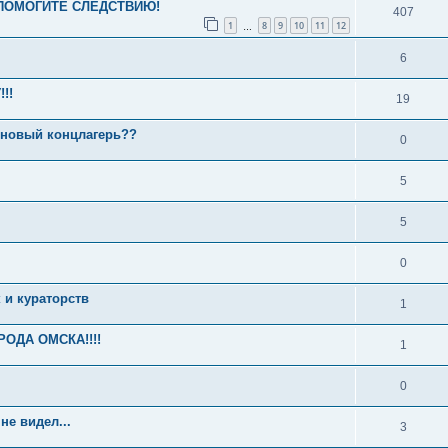
а ПОМОГИТЕ СЛЕДСТВИЮ!
407
1
8
9
10
11
12
…
6
!!
19
и новый концлагерь??
0
5
5
0
 и кураторств
1
ОДА ОМСКА!!!!
1
0
не видел...
3