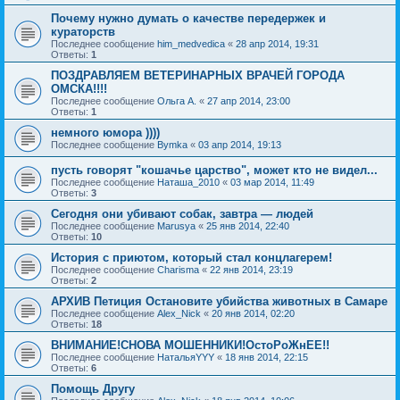
Почему нужно думать о качестве передержек и
кураторств
Последнее сообщение
him_medvedica
«
28 апр 2014, 19:31
Ответы:
1
ПОЗДРАВЛЯЕМ ВЕТЕРИНАРНЫХ ВРАЧЕЙ ГОРОДА
ОМСКА!!!!
Последнее сообщение
Ольга А.
«
27 апр 2014, 23:00
Ответы:
1
немного юмора ))))
Последнее сообщение
Bymka
«
03 апр 2014, 19:13
пусть говорят "кошачье царство", может кто не видел...
Последнее сообщение
Наташа_2010
«
03 мар 2014, 11:49
Ответы:
3
Сегодня они убивают собак, завтра — людей
Последнее сообщение
Marusya
«
25 янв 2014, 22:40
Ответы:
10
История с приютом, который стал концлагерем!
Последнее сообщение
Charisma
«
22 янв 2014, 23:19
Ответы:
2
АРХИВ Петиция Остановите убийства животных в Самаре
Последнее сообщение
Alex_Nick
«
20 янв 2014, 02:20
Ответы:
18
ВНИМАНИЕ!СНОВА МОШЕННИКИ!ОстоРоЖнЕЕ!!
Последнее сообщение
НатальяYYY
«
18 янв 2014, 22:15
Ответы:
6
Помощь Другу