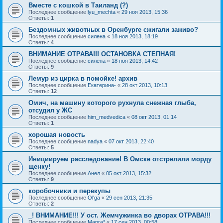
Вместе с кошкой в Таиланд (?)
Последнее сообщение
lyu_mechta
«
29 ноя 2013, 15:36
Ответы:
1
Бездомных животных в Оренбурге сжигали заживо?
Последнее сообщение
силена
«
18 ноя 2013, 18:19
Ответы:
4
ВНИМАНИЕ ОТРАВА!!! ОСТАНОВКА СТЕПНАЯ!
Последнее сообщение
силена
«
18 ноя 2013, 14:42
Ответы:
9
Лемур из цирка в помойке! архив
Последнее сообщение
Екатерина-
«
28 окт 2013, 10:13
Ответы:
12
Омич, на машину которого рухнула снежная глыба,
отсудил у ЖС
Последнее сообщение
him_medvedica
«
08 окт 2013, 01:14
Ответы:
1
хорошая новость
Последнее сообщение
nadya
«
07 окт 2013, 22:40
Ответы:
5
Инициируем расследование! В Омске отстрелили морду
щенку!
Последнее сообщение
Анел
«
05 окт 2013, 15:32
Ответы:
9
коробочники и перекупы
Последнее сообщение
Ol'ga
«
29 сен 2013, 21:35
Ответы:
2
_! ВНИМАНИЕ!!! У ост. Жемчужинка во дворах ОТРАВА!!!
Последнее сообщение
Марга*
«
17 сен 2013, 00:58