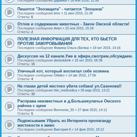
Последнее сообщение
Даринка
«
16 ноя 2016, 12:55
Пишется "Зоозащита" - читается "Зоошиза"
Последнее сообщение
bmv
«
11 июл 2016, 21:28
Ответы:
6
Отлов и содержание животных - Закон Омской области!
Последнее сообщение
Анел
«
22 ноя 2015, 15:18
Ответы:
2
ПОЛЕЗНАЯ ИНФОРМАЦИЯ ДЛЯ ТЕХ, КТО БЬЕТСЯ
ПРОТИВ ЗАМУРОВЫВАНИЯ
Последнее сообщение
Фомина Ольга (Белка)
«
19 окт 2015, 14:16
Дискуссия на 12 канале.Уже в эфире,смотрим,обсуждаем.
Последнее сообщение
denisdobrik
«
15 окт 2015, 05:36
Ответы:
15
Уличный кот, который воспитал себе хозяина
Последнее сообщение
Oblako
«
14 авг 2015, 17:56
Ответы:
4
На глазах детей жестоко убита собака! ул.Сазонова!!
Последнее сообщение
him_medvedica
«
05 мар 2015, 13:21
Ответы:
32
Расправа неизвестных в д.Большекулачье Омского
района с щенк
Последнее сообщение
Волчонок_55
«
27 фев 2015, 14:12
Ответы:
5
Подписываем Убрать из Интернета пропаганду
жестокости к живо
Последнее сообщение
Виктория К
«
14 фев 2015, 19:12