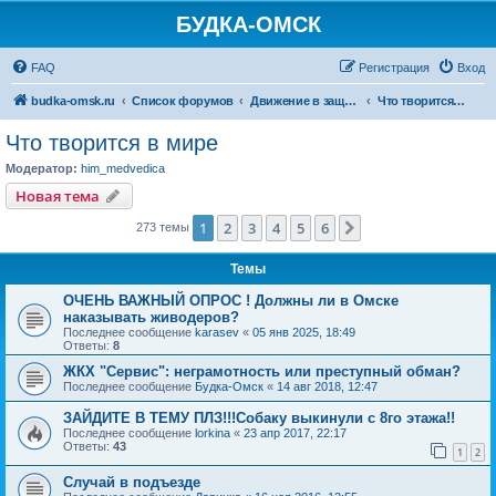
БУДКА-ОМСК
FAQ
Регистрация
Вход
budka-omsk.ru
Список форумов
Движение в защиту животных
Что творится в мире
Что творится в мире
Модератор:
him_medvedica
Новая тема
1
2
3
4
5
6
След.
273 темы
Темы
ОЧЕНЬ ВАЖНЫЙ ОПРОС ! Должны ли в Омске
наказывать живодеров?
Последнее сообщение
karasev
«
05 янв 2025, 18:49
Ответы:
8
ЖКХ "Сервис": неграмотность или преступный обман?
Последнее сообщение
Будка-Омск
«
14 авг 2018, 12:47
ЗАЙДИТЕ В ТЕМУ ПЛЗ!!!Собаку выкинули с 8го этажа!!
Последнее сообщение
lorkina
«
23 апр 2017, 22:17
Ответы:
43
1
2
Случай в подъезде