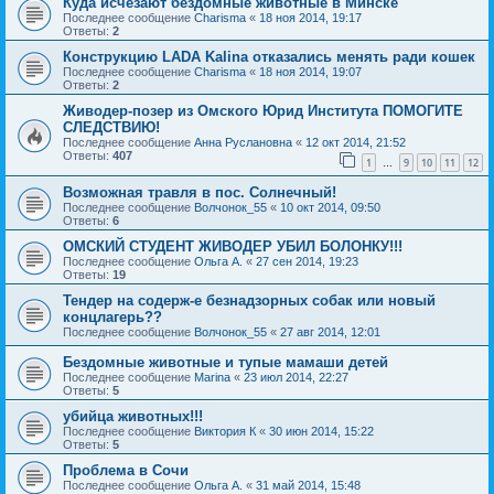
Куда исчезают бездомные животные в Минске
Последнее сообщение
Charisma
«
18 ноя 2014, 19:17
Ответы:
2
Конструкцию LADA Kalina отказались менять ради кошек
Последнее сообщение
Charisma
«
18 ноя 2014, 19:07
Ответы:
2
Живодер-позер из Омского Юрид Института ПОМОГИТЕ
СЛЕДСТВИЮ!
Последнее сообщение
Анна Руслановна
«
12 окт 2014, 21:52
Ответы:
407
1
9
10
11
12
…
Возможная травля в пос. Солнечный!
Последнее сообщение
Волчонок_55
«
10 окт 2014, 09:50
Ответы:
6
ОМСКИЙ СТУДЕНТ ЖИВОДЕР УБИЛ БОЛОНКУ!!!
Последнее сообщение
Ольга А.
«
27 сен 2014, 19:23
Ответы:
19
Тендер на содерж-е безнадзорных собак или новый
концлагерь??
Последнее сообщение
Волчонок_55
«
27 авг 2014, 12:01
Бездомные животные и тупые мамаши детей
Последнее сообщение
Marina
«
23 июл 2014, 22:27
Ответы:
5
убийца животных!!!
Последнее сообщение
Виктория К
«
30 июн 2014, 15:22
Ответы:
5
Проблема в Сочи
Последнее сообщение
Ольга А.
«
31 май 2014, 15:48