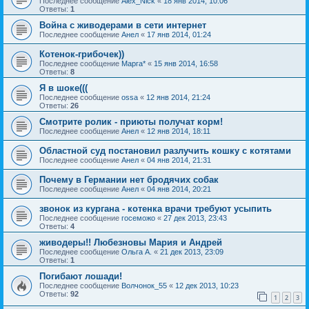
Последнее сообщение
Alex_Nick
«
18 янв 2014, 10:06
Ответы:
1
Война с живодерами в сети интернет
Последнее сообщение
Анел
«
17 янв 2014, 01:24
Котенок-грибочек))
Последнее сообщение
Марга*
«
15 янв 2014, 16:58
Ответы:
8
Я в шоке(((
Последнее сообщение
ossa
«
12 янв 2014, 21:24
Ответы:
26
Смотрите ролик - приюты получат корм!
Последнее сообщение
Анел
«
12 янв 2014, 18:11
Областной суд постановил разлучить кошку с котятами
Последнее сообщение
Анел
«
04 янв 2014, 21:31
Почему в Германии нет бродячих собак
Последнее сообщение
Анел
«
04 янв 2014, 20:21
звонок из кургана - котенка врачи требуют усыпить
Последнее сообщение
госеможо
«
27 дек 2013, 23:43
Ответы:
4
живодеры!! Любезновы Мария и Андрей
Последнее сообщение
Ольга А.
«
21 дек 2013, 23:09
Ответы:
1
Погибают лошади!
Последнее сообщение
Волчонок_55
«
12 дек 2013, 10:23
Ответы:
92
1
2
3