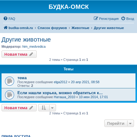
БУДКА-ОМСК
FAQ
Регистрация
Вход
budka-omsk.ru
Список форумов
Животные
Другие животные
Другие животные
Модератор:
him_medvedica
Новая тема
2 темы • Страница
1
из
1
Темы
тема
Последнее сообщение
elga2012
«
20 апр 2021, 08:58
Ответы:
2
Если нашли хорька, можно обратиться к...
Последнее сообщение
Наташа_2010
«
10 июн 2014, 17:01
Новая тема
2 темы • Страница
1
из
1
Перейти
ПРАВА ДОСТУПА