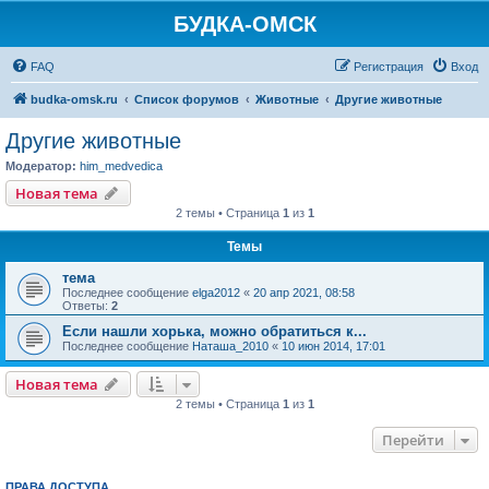
БУДКА-ОМСК
FAQ
Регистрация
Вход
budka-omsk.ru
Список форумов
Животные
Другие животные
Другие животные
Модератор:
him_medvedica
Новая тема
2 темы • Страница
1
из
1
Темы
тема
Последнее сообщение
elga2012
«
20 апр 2021, 08:58
Ответы:
2
Если нашли хорька, можно обратиться к...
Последнее сообщение
Наташа_2010
«
10 июн 2014, 17:01
Новая тема
2 темы • Страница
1
из
1
Перейти
ПРАВА ДОСТУПА