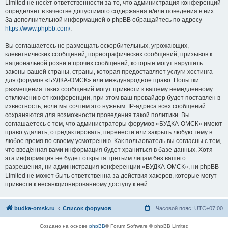
Limited не несёт ответственности за то, что администрация конференций
определяет в качестве допустимого содержания и/или поведения в них.
За дополнительной информацией о phpBB обращайтесь по адресу
https://www.phpbb.com/
.
Вы соглашаетесь не размещать оскорбительных, угрожающих,
клеветнических сообщений, порнографических сообщений, призывов к
национальной розни и прочих сообщений, которые могут нарушить
законы вашей страны, страны, которая предоставляет услуги хостинга
для форумов «БУДКА-ОМСК» или международное право. Попытки
размещения таких сообщений могут привести к вашему немедленному
отключению от конференции, при этом ваш провайдер будет поставлен в
известность, если мы сочтём это нужным. IP-адреса всех сообщений
сохраняются для возможности проведения такой политики. Вы
соглашаетесь с тем, что администраторы форумов «БУДКА-ОМСК» имеют
право удалить, отредактировать, перенести или закрыть любую тему в
любое время по своему усмотрению. Как пользователь вы согласны с тем,
что введённая вами информация будет храниться в базе данных. Хотя
эта информация не будет открыта третьим лицам без вашего
разрешения, ни администрация конференции «БУДКА-ОМСК», ни phpBB
Limited не может быть ответственна за действия хакеров, которые могут
привести к несанкционированному доступу к ней.
budka-omsk.ru
Список форумов
Часовой пояс:
UTC+07:00
Создано на основе
phpBB
® Forum Software © phpBB Limited