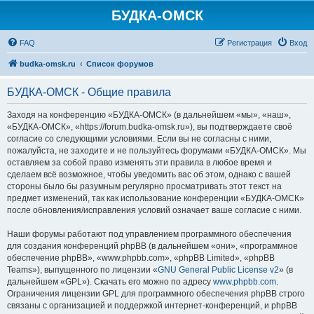
БУДКА-ОМСК
FAQ
Регистрация
Вход
budka-omsk.ru
Список форумов
БУДКА-ОМСК - Общие правила
Заходя на конференцию «БУДКА-ОМСК» (в дальнейшем «мы», «наш»,
«БУДКА-ОМСК», «https://forum.budka-omsk.ru»), вы подтверждаете своё
согласие со следующими условиями. Если вы не согласны с ними,
пожалуйста, не заходите и не пользуйтесь форумами «БУДКА-ОМСК». Мы
оставляем за собой право изменять эти правила в любое время и
сделаем всё возможное, чтобы уведомить вас об этом, однако с вашей
стороны было бы разумным регулярно просматривать этот текст на
предмет изменений, так как использование конференции «БУДКА-ОМСК»
после обновления/исправления условий означает ваше согласие с ними.
Наши форумы работают под управлением программного обеспечения
для создания конференций phpBB (в дальнейшем «они», «программное
обеспечение phpBB», «www.phpbb.com», «phpBB Limited», «phpBB
Teams»), выпущенного по лицензии «
GNU General Public License v2
» (в
дальнейшем «GPL»). Скачать его можно по адресу
www.phpbb.com
.
Ограничения лицензии GPL для программного обеспечения phpBB строго
связаны с организацией и поддержкой интернет-конференций, и phpBB