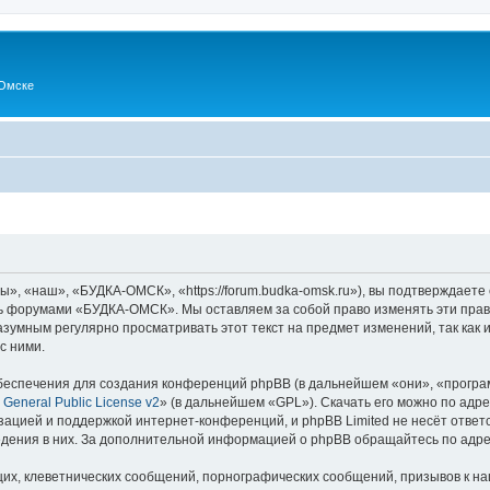
Омске
 «наш», «БУДКА-ОМСК», «https://forum.budka-omsk.ru»), вы подтверждаете 
есь форумами «БУДКА-ОМСК». Мы оставляем за собой право изменять эти прав
разумным регулярно просматривать этот текст на предмет изменений, так к
с ними.
еспечения для создания конференций phpBB (в дальнейшем «они», «програ
General Public License v2
» (в дальнейшем «GPL»). Скачать его можно по адр
зацией и поддержкой интернет-конференций, и phpBB Limited не несёт ответ
ведения в них. За дополнительной информацией о phpBB обращайтесь по адр
их, клеветнических сообщений, порнографических сообщений, призывов к на