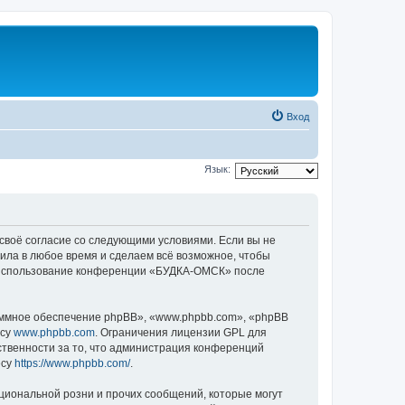
Вход
Язык:
своё согласие со следующими условиями. Если вы не
ила в любое время и сделаем всё возможное, чтобы
ак использование конференции «БУДКА-ОМСК» после
ммное обеспечение phpBB», «www.phpbb.com», «phpBB
есу
www.phpbb.com
. Ограничения лицензии GPL для
ственности за то, что администрация конференций
есу
https://www.phpbb.com/
.
циональной розни и прочих сообщений, которые могут