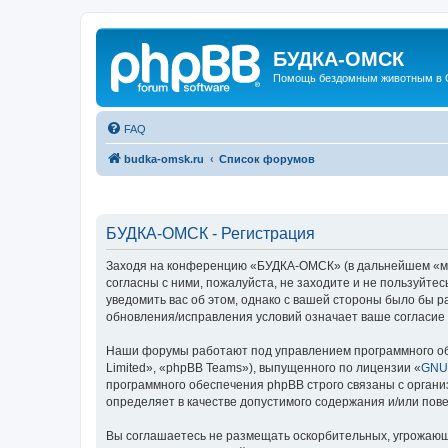
БУДКА-ОМСК
Помощь бездомным животным в 
FAQ
budka-omsk.ru
Список форумов
БУДКА-ОМСК - Регистрация
Заходя на конференцию «БУДКА-ОМСК» (в дальнейшем «мы»,
согласны с ними, пожалуйста, не заходите и не пользуйт
уведомить вас об этом, однако с вашей стороны было бы 
обновления/исправления условий означает ваше согласие 
Наши форумы работают под управлением программного об
Limited», «phpBB Teams»), выпущенного по лицензии «
GNU 
программного обеспечения phpBB строго связаны с органи
определяет в качестве допустимого содержания и/или по
Вы соглашаетесь не размещать оскорбительных, угрожающ