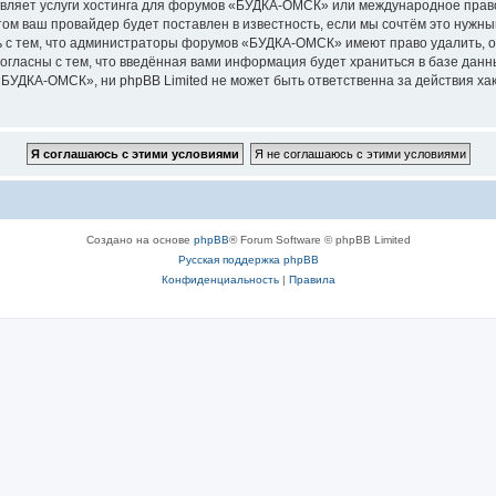
авляет услуги хостинга для форумов «БУДКА-ОМСК» или международное право
м ваш провайдер будет поставлен в известность, если мы сочтём это нужны
 с тем, что администраторы форумов «БУДКА-ОМСК» имеют право удалить, о
согласны с тем, что введённая вами информация будет храниться в базе дан
УДКА-ОМСК», ни phpBB Limited не может быть ответственна за действия хак
Создано на основе
phpBB
® Forum Software © phpBB Limited
Русская поддержка phpBB
Конфиденциальность
|
Правила