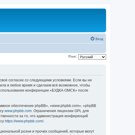
Вход
Язык:
своё согласие со следующими условиями. Если вы не
ила в любое время и сделаем всё возможное, чтобы
ак использование конференции «БУДКА-ОМСК» после
ммное обеспечение phpBB», «www.phpbb.com», «phpBB
есу
www.phpbb.com
. Ограничения лицензии GPL для
ственности за то, что администрация конференций
есу
https://www.phpbb.com/
.
циональной розни и прочих сообщений, которые могут