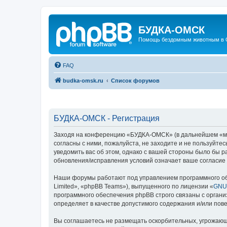
БУДКА-ОМСК
Помощь бездомным животным в 
FAQ
budka-omsk.ru
Список форумов
БУДКА-ОМСК - Регистрация
Заходя на конференцию «БУДКА-ОМСК» (в дальнейшем «мы»,
согласны с ними, пожалуйста, не заходите и не пользуйт
уведомить вас об этом, однако с вашей стороны было бы 
обновления/исправления условий означает ваше согласие 
Наши форумы работают под управлением программного об
Limited», «phpBB Teams»), выпущенного по лицензии «
GNU 
программного обеспечения phpBB строго связаны с органи
определяет в качестве допустимого содержания и/или по
Вы соглашаетесь не размещать оскорбительных, угрожающ