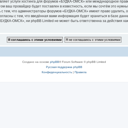
авляет услуги хостинга для форумов «БУДКА-ОМСК» или международное право
м ваш провайдер будет поставлен в известность, если мы сочтём это нужны
 с тем, что администраторы форумов «БУДКА-ОМСК» имеют право удалить, о
согласны с тем, что введённая вами информация будет храниться в базе дан
УДКА-ОМСК», ни phpBB Limited не может быть ответственна за действия хак
Создано на основе
phpBB
® Forum Software © phpBB Limited
Русская поддержка phpBB
Конфиденциальность
|
Правила