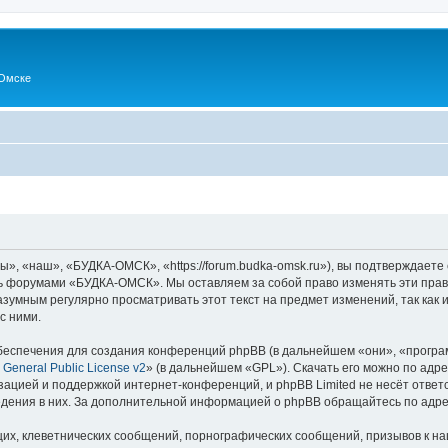
Омске
 «наш», «БУДКА-ОМСК», «https://forum.budka-omsk.ru»), вы подтверждаете 
есь форумами «БУДКА-ОМСК». Мы оставляем за собой право изменять эти прав
разумным регулярно просматривать этот текст на предмет изменений, так к
с ними.
еспечения для создания конференций phpBB (в дальнейшем «они», «програ
General Public License v2
» (в дальнейшем «GPL»). Скачать его можно по адр
зацией и поддержкой интернет-конференций, и phpBB Limited не несёт ответ
ведения в них. За дополнительной информацией о phpBB обращайтесь по адр
их, клеветнических сообщений, порнографических сообщений, призывов к на