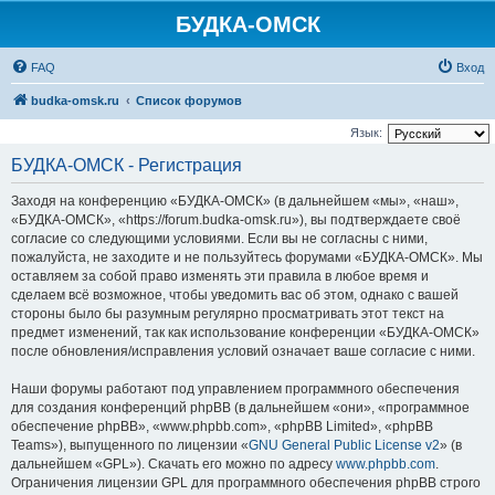
БУДКА-ОМСК
FAQ
Вход
budka-omsk.ru
Список форумов
Язык:
БУДКА-ОМСК - Регистрация
Заходя на конференцию «БУДКА-ОМСК» (в дальнейшем «мы», «наш»,
«БУДКА-ОМСК», «https://forum.budka-omsk.ru»), вы подтверждаете своё
согласие со следующими условиями. Если вы не согласны с ними,
пожалуйста, не заходите и не пользуйтесь форумами «БУДКА-ОМСК». Мы
оставляем за собой право изменять эти правила в любое время и
сделаем всё возможное, чтобы уведомить вас об этом, однако с вашей
стороны было бы разумным регулярно просматривать этот текст на
предмет изменений, так как использование конференции «БУДКА-ОМСК»
после обновления/исправления условий означает ваше согласие с ними.
Наши форумы работают под управлением программного обеспечения
для создания конференций phpBB (в дальнейшем «они», «программное
обеспечение phpBB», «www.phpbb.com», «phpBB Limited», «phpBB
Teams»), выпущенного по лицензии «
GNU General Public License v2
» (в
дальнейшем «GPL»). Скачать его можно по адресу
www.phpbb.com
.
Ограничения лицензии GPL для программного обеспечения phpBB строго