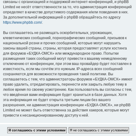
связаны с организацией и поддержкой интернет-конференций, и phpBB
Limited не несёт ответственности за то, что администрация конференций
определяет в качестве допустимого содержания и/или поведения в них.
За дополнительной информацией о phpBB обращайтесь по адресу
https://www.phpbb.com/
.
Вы соглашаетесь не размещать оскорбительных, угрожающих,
клеветнических сообщений, порнографических сообщений, призывов к
национальной розни и прочих сообщений, которые могут нарушить
законы вашей страны, страны, которая предоставляет услуги хостинга
для форумов «БУДКА-ОМСК» или международное право. Попытки
размещения таких сообщений могут привести к вашему немедленному
отключению от конференции, при этом ваш провайдер будет поставлен в
известность, если мы сочтём это нужным. IP-адреса всех сообщений
сохраняются для возможности проведения такой политики. Вы
соглашаетесь с тем, что администраторы форумов «БУДКА-ОМСК» имеют
право удалить, отредактировать, перенести или закрыть любую тему в
любое время по своему усмотрению. Как пользователь вы согласны с тем,
что введённая вами информация будет храниться в базе данных. Хотя
эта информация не будет открыта третьим лицам без вашего
разрешения, ни администрация конференции «БУДКА-ОМСК», ни phpBB
Limited не может быть ответственна за действия хакеров, которые могут
привести к несанкционированному доступу к ней.