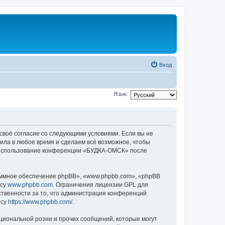
Вход
Язык:
своё согласие со следующими условиями. Если вы не
ила в любое время и сделаем всё возможное, чтобы
ак использование конференции «БУДКА-ОМСК» после
ммное обеспечение phpBB», «www.phpbb.com», «phpBB
есу
www.phpbb.com
. Ограничения лицензии GPL для
ственности за то, что администрация конференций
есу
https://www.phpbb.com/
.
циональной розни и прочих сообщений, которые могут