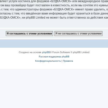
авляет услуги хостинга для форумов «БУДКА-ОМСК» или международное право
м ваш провайдер будет поставлен в известность, если мы сочтём это нужны
 с тем, что администраторы форумов «БУДКА-ОМСК» имеют право удалить, о
согласны с тем, что введённая вами информация будет храниться в базе дан
УДКА-ОМСК», ни phpBB Limited не может быть ответственна за действия хак
Создано на основе
phpBB
® Forum Software © phpBB Limited
Русская поддержка phpBB
Конфиденциальность
|
Правила