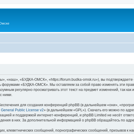
Омске
 «наш», «БУДКА-ОМСК», «https://forum.budka-omsk.ru»), вы подтверждаете 
есь форумами «БУДКА-ОМСК». Мы оставляем за собой право изменять эти прав
разумным регулярно просматривать этот текст на предмет изменений, так к
с ними.
еспечения для создания конференций phpBB (в дальнейшем «они», «програ
General Public License v2
» (в дальнейшем «GPL»). Скачать его можно по адр
зацией и поддержкой интернет-конференций, и phpBB Limited не несёт ответ
ведения в них. За дополнительной информацией о phpBB обращайтесь по адр
их, клеветнических сообщений, порнографических сообщений, призывов к на