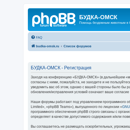
БУДКА-ОМСК
Помощь бездомным животным в 
FAQ
budka-omsk.ru
Список форумов
БУДКА-ОМСК - Регистрация
Заходя на конференцию «БУДКА-ОМСК» (в дальнейшем «мы»,
согласны с ними, пожалуйста, не заходите и не пользуйт
уведомить вас об этом, однако с вашей стороны было бы 
обновления/исправления условий означает ваше согласие 
Наши форумы работают под управлением программного об
Limited», «phpBB Teams»), выпущенного по лицензии «
GNU 
программного обеспечения phpBB строго связаны с органи
определяет в качестве допустимого содержания и/или по
Вы соглашаетесь не размещать оскорбительных, угрожающ