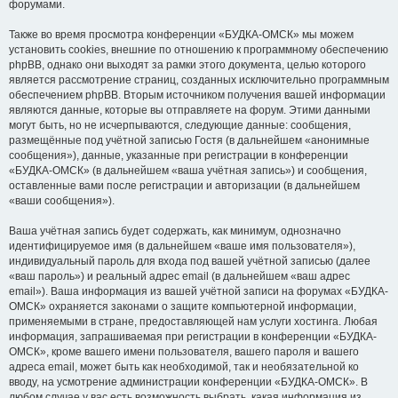
форумами.
Также во время просмотра конференции «БУДКА-ОМСК» мы можем
установить cookies, внешние по отношению к программному обеспечению
phpBB, однако они выходят за рамки этого документа, целью которого
является рассмотрение страниц, созданных исключительно программным
обеспечением phpBB. Вторым источником получения вашей информации
являются данные, которые вы отправляете на форум. Этими данными
могут быть, но не исчерпываются, следующие данные: сообщения,
размещённые под учётной записью Гостя (в дальнейшем «анонимные
сообщения»), данные, указанные при регистрации в конференции
«БУДКА-ОМСК» (в дальнейшем «ваша учётная запись») и сообщения,
оставленные вами после регистрации и авторизации (в дальнейшем
«ваши сообщения»).
Ваша учётная запись будет содержать, как минимум, однозначно
идентифицируемое имя (в дальнейшем «ваше имя пользователя»),
индивидуальный пароль для входа под вашей учётной записью (далее
«ваш пароль») и реальный адрес email (в дальнейшем «ваш адрес
email»). Ваша информация из вашей учётной записи на форумах «БУДКА-
ОМСК» охраняется законами о защите компьютерной информации,
применяемыми в стране, предоставляющей нам услуги хостинга. Любая
информация, запрашиваемая при регистрации в конференции «БУДКА-
ОМСК», кроме вашего имени пользователя, вашего пароля и вашего
адреса email, может быть как необходимой, так и необязательной ко
вводу, на усмотрение администрации конференции «БУДКА-ОМСК». В
любом случае у вас есть возможность выбрать, какая информация из