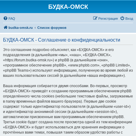
БУДКА-ОМСК
FAQ
Регистрация
Вход
budka-omsk.ru
Список форумов
БУДКА-ОМСК - Соглашение о конфиденциальности
Это соглашение подробно объясняет, как «БУДКА-ОМСК» и его
подразделения (в дальнейшем «мы», «наш», «БУДКА-ОМСК»,
«https://forum.budka-omsk.ru») и phpBB (в дальнейшем «они»,
«программное обеспечение phpBB», «www.phpbb.com», «phpBB Limited»,
«phpBB Teams») используют информацию, полученную во время любой из
ваших пользовательских сессий (в дальнейшем «ваша информация»).
Ваша информация собирается двумя способами. Во-первых, просмотр
«БУДКА-ОМСК» приведёт к созданию программным обеспечением phpBB
определённого числа cookies (небольшие текстовые файлы, загружаемые
в папку временных файлов вашего браузера). Первые две cookie
содержат только идентификатор пользователя (в дальнейшем «user-id»)
и идентификатор анонимной сессии (в дальнейшем «session-id»),
автоматически присвоенные вам программным обеспечением phpBB.
Третья cookie будет создана после просмотра одной из тем конференции
«БУДКА-ОМСК» и будет использоваться для хранения информации о
прочтённых вами темах, повышая таким образом удобство работы с