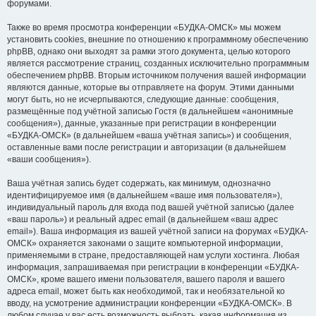
форумами.
Также во время просмотра конференции «БУДКА-ОМСК» мы можем
установить cookies, внешние по отношению к программному обеспечению
phpBB, однако они выходят за рамки этого документа, целью которого
является рассмотрение страниц, созданных исключительно программным
обеспечением phpBB. Вторым источником получения вашей информации
являются данные, которые вы отправляете на форум. Этими данными
могут быть, но не исчерпываются, следующие данные: сообщения,
размещённые под учётной записью Гостя (в дальнейшем «анонимные
сообщения»), данные, указанные при регистрации в конференции
«БУДКА-ОМСК» (в дальнейшем «ваша учётная запись») и сообщения,
оставленные вами после регистрации и авторизации (в дальнейшем
«ваши сообщения»).
Ваша учётная запись будет содержать, как минимум, однозначно
идентифицируемое имя (в дальнейшем «ваше имя пользователя»),
индивидуальный пароль для входа под вашей учётной записью (далее
«ваш пароль») и реальный адрес email (в дальнейшем «ваш адрес
email»). Ваша информация из вашей учётной записи на форумах «БУДКА-
ОМСК» охраняется законами о защите компьютерной информации,
применяемыми в стране, предоставляющей нам услуги хостинга. Любая
информация, запрашиваемая при регистрации в конференции «БУДКА-
ОМСК», кроме вашего имени пользователя, вашего пароля и вашего
адреса email, может быть как необходимой, так и необязательной ко
вводу, на усмотрение администрации конференции «БУДКА-ОМСК». В
любом случае у вас есть возможность выбрать, какая информация из