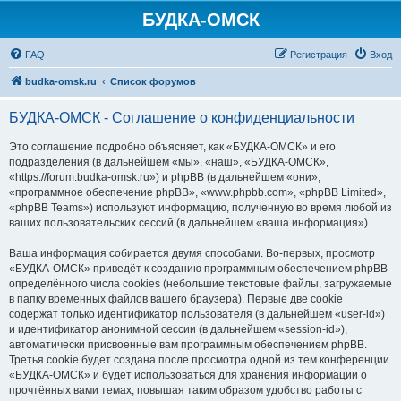
БУДКА-ОМСК
FAQ
Регистрация
Вход
budka-omsk.ru
Список форумов
БУДКА-ОМСК - Соглашение о конфиденциальности
Это соглашение подробно объясняет, как «БУДКА-ОМСК» и его
подразделения (в дальнейшем «мы», «наш», «БУДКА-ОМСК»,
«https://forum.budka-omsk.ru») и phpBB (в дальнейшем «они»,
«программное обеспечение phpBB», «www.phpbb.com», «phpBB Limited»,
«phpBB Teams») используют информацию, полученную во время любой из
ваших пользовательских сессий (в дальнейшем «ваша информация»).
Ваша информация собирается двумя способами. Во-первых, просмотр
«БУДКА-ОМСК» приведёт к созданию программным обеспечением phpBB
определённого числа cookies (небольшие текстовые файлы, загружаемые
в папку временных файлов вашего браузера). Первые две cookie
содержат только идентификатор пользователя (в дальнейшем «user-id»)
и идентификатор анонимной сессии (в дальнейшем «session-id»),
автоматически присвоенные вам программным обеспечением phpBB.
Третья cookie будет создана после просмотра одной из тем конференции
«БУДКА-ОМСК» и будет использоваться для хранения информации о
прочтённых вами темах, повышая таким образом удобство работы с