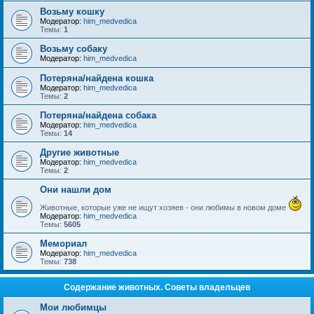
Возьму кошку
Модератор:
him_medvedica
Темы:
1
Возьму собаку
Модератор:
him_medvedica
Потеряна/найдена кошка
Модератор:
him_medvedica
Темы:
2
Потеряна/найдена собака
Модератор:
him_medvedica
Темы:
14
Другие животные
Модератор:
him_medvedica
Темы:
2
Они нашли дом
Животные, которые уже не ищут хозяев - они любимы в новом доме
Модератор:
him_medvedica
Темы:
5605
Мемориал
Модератор:
him_medvedica
Темы:
738
Содержание животных. Советы владельцев
Мои любимцы