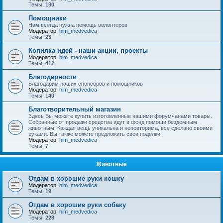
Темы:
130
Помощники
Нам всегда нужна помощь волонтеров
Модератор:
him_medvedica
Темы:
23
Копилка идей - наши акции, проекты
Модератор:
him_medvedica
Темы:
412
Благодарности
Благодарим наших спонсоров и помощников
Модератор:
him_medvedica
Темы:
140
Благотворительный магазин
Здесь Вы можете купить изготовленные нашими форумчанами товары.
Собранные от продажи средства идут в фонд помощи бездомным
животным. Каждая вещь уникальна и неповторима, все сделано своими
руками. Вы также можете предложить свои поделки.
Модератор:
him_medvedica
Темы:
7
Животные
Отдам в хорошие руки кошку
Модератор:
him_medvedica
Темы:
19
Отдам в хорошие руки собаку
Модератор:
him_medvedica
Темы:
228