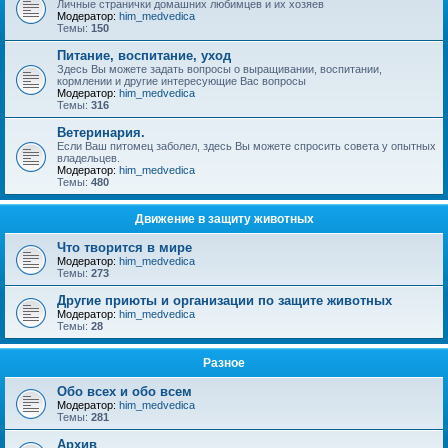
Личные странички домашних любимцев и их хозяев
Модератор:
him_medvedica
Темы:
150
Питание, воспитание, уход
Здесь Вы можете задать вопросы о выращивании, воспитании,
кормлении и другие интересующие Вас вопросы
Модератор:
him_medvedica
Темы:
316
Ветеринария.
Если Ваш питомец заболел, здесь Вы можете спросить совета у опытных
владельцев.
Модератор:
him_medvedica
Темы:
480
Движение в защиту животных
Что творится в мире
Модератор:
him_medvedica
Темы:
273
Другие приюты и организации по защите животных
Модератор:
him_medvedica
Темы:
28
Разное
Обо всех и обо всем
Модератор:
him_medvedica
Темы:
281
Архив