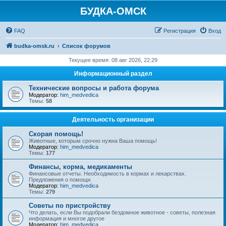
БУДКА-ОМСК
FAQ
Регистрация
Вход
budka-omsk.ru
Список форумов
Текущее время: 08 авг 2026, 22:29
Информационный раздел
Технические вопросы и работа форума
Модератор:
him_medvedica
Темы:
58
Деятельность организации
Скорая помощь!
Животные, которым срочно нужна Ваша помощь!
Модератор:
him_medvedica
Темы:
177
Финансы, корма, медикаменты
Финансовые отчеты. Необходимость в кормах и лекарствах.
Предложения о помощи.
Модератор:
him_medvedica
Темы:
279
Советы по пристройству
Что делать, если Вы подобрали бездомное животное - советы, полезная
информация и многое другое
Модератор:
him_medvedica