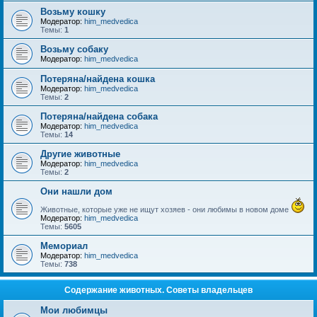
Возьму кошку
Модератор:
him_medvedica
Темы:
1
Возьму собаку
Модератор:
him_medvedica
Потеряна/найдена кошка
Модератор:
him_medvedica
Темы:
2
Потеряна/найдена собака
Модератор:
him_medvedica
Темы:
14
Другие животные
Модератор:
him_medvedica
Темы:
2
Они нашли дом
Животные, которые уже не ищут хозяев - они любимы в новом доме
Модератор:
him_medvedica
Темы:
5605
Мемориал
Модератор:
him_medvedica
Темы:
738
Содержание животных. Советы владельцев
Мои любимцы