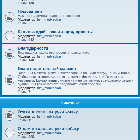
Темы:
130
Помощники
Нам всегда нужна помощь волонтеров
Модератор:
him_medvedica
Темы:
23
Копилка идей - наши акции, проекты
Модератор:
him_medvedica
Темы:
412
Благодарности
Благодарим наших спонсоров и помощников
Модератор:
him_medvedica
Темы:
140
Благотворительный магазин
Здесь Вы можете купить изготовленные нашими форумчанами товары.
Собранные от продажи средства идут в фонд помощи бездомным
животным. Каждая вещь уникальна и неповторима, все сделано своими
руками. Вы также можете предложить свои поделки.
Модератор:
him_medvedica
Темы:
7
Животные
Отдам в хорошие руки кошку
Модератор:
him_medvedica
Темы:
19
Отдам в хорошие руки собаку
Модератор:
him_medvedica
Темы:
228