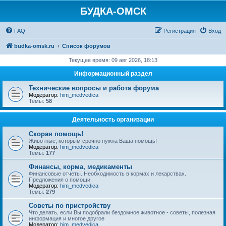
БУДКА-ОМСК
FAQ
Регистрация
Вход
budka-omsk.ru
Список форумов
Текущее время: 09 авг 2026, 18:13
Информационный раздел
Технические вопросы и работа форума
Модератор:
him_medvedica
Темы:
58
Деятельность организации
Скорая помощь!
Животные, которым срочно нужна Ваша помощь!
Модератор:
him_medvedica
Темы:
177
Финансы, корма, медикаменты
Финансовые отчеты. Необходимость в кормах и лекарствах.
Предложения о помощи.
Модератор:
him_medvedica
Темы:
279
Советы по пристройству
Что делать, если Вы подобрали бездомное животное - советы, полезная
информация и многое другое
Модератор:
him_medvedica