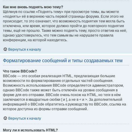
Как мне вновь поднять мою тему?
Щёлкнув по ссылке «Поднять тему» при просмотре темы, вы можете
«поднять» её в верхнюю часть первой страницы форума. Если этого не
происходит, то это означает, что возможность поднятия тем могла быть
отключена, или время, которое должно пройти до повторного поднятия
темы, ещё не прошло. Также можно поднять тему, просто ответив на неё,
однако удостоверьтесь, что тем самым вы не нарушаете правила
конференции, на которой находитесь.
Вернуться к началу
Форматирование сообщений и типы создаваемых тем
Что такое BBCode?
BBCode — это особая реализация HTML, предлагающая большие
возможности по форматированию отдельных частей сообщения.
Возможность использования BBCode определяется администратором,
однако BBCode также может быть отключён на уровне сообщения в
форме для его отправки. BBCode очень похож на HTML, но теги в нём
заключаются в квадратные скобки [ и ], а не в < и >. За дополнительной
информацией о BBCode обратитесь к руководству по BBCode, ссылка на
которое доступна из формы отправки сообщений.
Вернуться к началу
Могу ли я использовать HTML?