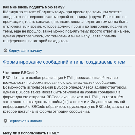
Как мне вновь поднять мою тему?
Щёлкнув по ссылке «Поднять тему» при просмотре темы, вы можете
«поднять» её в верхнюю часть первой страницы форума. Если этого не
происходит, то это означает, что возможность поднятия тем могла быть
отключена, или время, которое должно пройти до повторного поднятия
темы, ещё не прошло. Также можно поднять тему, просто ответив на неё,
однако удостоверьтесь, что тем самым вы не нарушаете правила
конференции, на которой находитесь.
Вернуться к началу
Форматирование сообщений и типы создаваемых тем
Что такое BBCode?
BBCode — это особая реализация HTML, предлагающая большие
возможности по форматированию отдельных частей сообщения.
Возможность использования BBCode определяется администратором,
однако BBCode также может быть отключён на уровне сообщения в
форме для его отправки. BBCode очень похож на HTML, но теги в нём
заключаются в квадратные скобки [ и ], а не в < и >. За дополнительной
информацией о BBCode обратитесь к руководству по BBCode, ссылка на
которое доступна из формы отправки сообщений.
Вернуться к началу
Могу ли я использовать HTML?