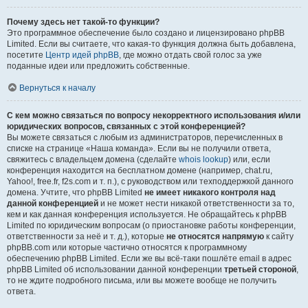
Почему здесь нет такой-то функции?
Это программное обеспечение было создано и лицензировано phpBB
Limited. Если вы считаете, что какая-то функция должна быть добавлена,
посетите
Центр идей phpBB
, где можно отдать свой голос за уже
поданные идеи или предложить собственные.
Вернуться к началу
С кем можно связаться по вопросу некорректного использования и/или
юридических вопросов, связанных с этой конференцией?
Вы можете связаться с любым из администраторов, перечисленных в
списке на странице «Наша команда». Если вы не получили ответа,
свяжитесь с владельцем домена (сделайте
whois lookup
) или, если
конференция находится на бесплатном домене (например, chat.ru,
Yahoo!, free.fr, f2s.com и т. п.), с руководством или техподдержкой данного
домена. Учтите, что phpBB Limited
не имеет никакого контроля над
данной конференцией
и не может нести никакой ответственности за то,
кем и как данная конференция используется. Не обращайтесь к phpBB
Limited по юридическим вопросам (о приостановке работы конференции,
ответственности за неё и т. д.), которые
не относятся напрямую
к сайту
phpBB.com или которые частично относятся к программному
обеспечению phpBB Limited. Если же вы всё-таки пошлёте email в адрес
phpBB Limited об использовании данной конференции
третьей стороной
,
то не ждите подробного письма, или вы можете вообще не получить
ответа.