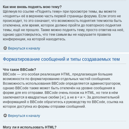
Как мне вновь поднять мою тему?
Щёлкнув по ссылке «Поднять тему» при просмотре темы, вы можете
«поднять» её в верхнюю часть первой страницы форума. Если этого не
происходит, то это означает, что возможность поднятия тем могла быть
отключена, или время, которое должно пройти до повторного поднятия
темы, ещё не прошло. Также можно поднять тему, просто ответив на неё,
однако удостоверьтесь, что тем самым вы не нарушаете правила
конференции, на которой находитесь.
Вернуться к началу
Форматирование сообщений и типы создаваемых тем
Что такое BBCode?
BBCode — это особая реализация HTML, предлагающая большие
возможности по форматированию отдельных частей сообщения.
Возможность использования BBCode определяется администратором,
однако BBCode также может быть отключён на уровне сообщения в
форме для его отправки. BBCode очень похож на HTML, но теги в нём
заключаются в квадратные скобки [ и ], а не в < и >. За дополнительной
информацией о BBCode обратитесь к руководству по BBCode, ссылка на
которое доступна из формы отправки сообщений.
Вернуться к началу
Могу ли я использовать HTML?